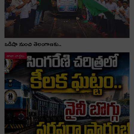
ఒడిషా నుంచి తెలంగాణ‌కు..
తాజా వార్తలు