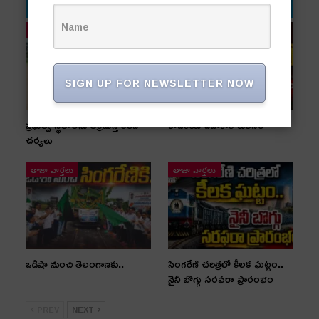
YOU MIGHT ALSO LIKE
తాజా వార్తలు
తాజా వార్తలు
SIGN UP FOR NEWSLETTER NOW
ప్రభుత్వ స్థలాలను ఆక్రమిస్తే కఠిన
రాజకీయ దివాళాకోరుతనం
చర్యలు
తాజా వార్తలు
తాజా వార్తలు
ఒడిషా నుంచి తెలంగాణ‌కు..
సింగరేణి చరిత్రలో కీలక ఘట్టం..
నైనీ బొగ్గు సరఫరా ప్రారంభం
PREV
NEXT