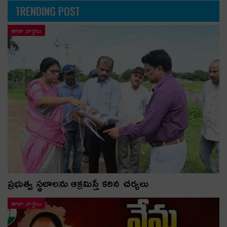
TRENDING POST
తాజా వార్తలు
ప్రభుత్వ స్థలాలను ఆక్రమిస్తే కఠిన చర్యలు
తాజా వార్తలు