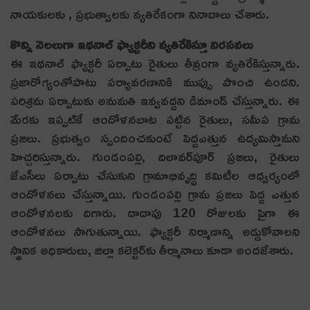
నాయకులకు , ప్రభుత్వాలకు వ్యతిరేకంగా నినాదాలు చేశారు.
కొన్ని నెలలుగా ఇథనాల్ ఫ్యాక్టరీని వ్యతిరేకిస్తూ నిరసనలు
ఈ ఇథనాల్‌ ఫ్యాక్టరీ ఏర్పాటు రైతులు తీవ్రంగా వ్యతిరేకిస్తున్నారు.
ప్రజారోగ్యంతోపాటు పర్యావరణానికి ముప్పు పొంచి ఉందని.
పరిశ్రమ ఏర్పాటుకు అనుమతి ఇవ్వవద్దని డిమాండ్‌ చేస్తున్నారు. ఈ
మేరకు ఇప్పటికే ఆందోళనబాట పట్టిన రైతులు, సమీప గ్రామ
ప్రజలు. ప్రభుత్వం స్పందించకుంటే పెద్దఎత్తున ఉద్యమిస్తామని
హెచ్చరిస్తున్నారు. గుండంపల్లి, దిలావర్‌పూర్‌ ప్రజలు, రైతులు
జేఎసీలు ఏర్పాటు చేసుకుని గ్రామాభివృద్ధి కమిటీల ఆధ్వర్యంలో
ఆందోళనలు చేస్తున్నాయి. గుండంపల్లి గ్రామ ప్రజలు పెద్ద ఎత్తున
ఆందోళ‌న‌ల‌కు దిగారు. దాదాపు 120 రోజుల‌కు పైగా ఈ
ఆందోళ‌న‌లు సాగుతున్నాయి. ఫ్యాక్టరీ నిర్మాణాన్ని అడ్డుకోవాలని
స్థానిక అధికారులు, జిల్లా కలెక్టర్‌కు తీర్మానాలు కూడా అందజేశారు.