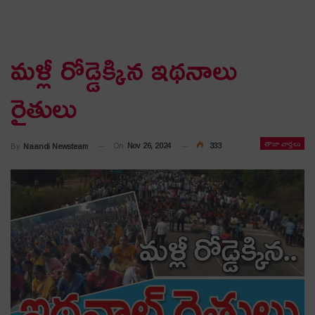
మ‌ళ్లీ రోడ్డెక్కిన ఇథ‌నాలు
రైతులు
తాజా వార్తలు
On
Nov 26, 2024
333
By
Naandi Newsteam