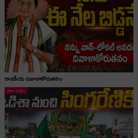
రాజకీయ దివాళాకోరుతనం
తాజా వార్తలు