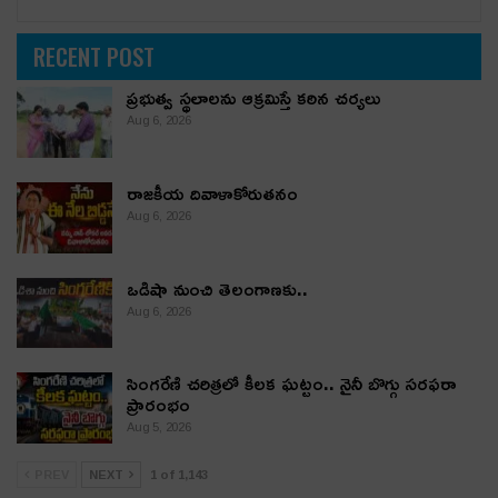
RECENT POST
ప్రభుత్వ స్థలాలను ఆక్రమిస్తే కఠిన చర్యలు
Aug 6, 2026
రాజకీయ దివాళాకోరుతనం
Aug 6, 2026
ఒడిషా నుంచి తెలంగాణ‌కు..
Aug 6, 2026
సింగరేణి చరిత్రలో కీలక ఘట్టం.. నైనీ బొగ్గు సరఫరా
ప్రారంభం
Aug 5, 2026
PREV
NEXT
1 of 1,143