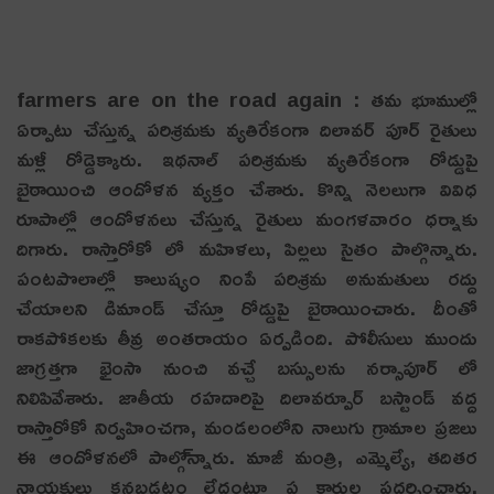
farmers are on the road again : త‌మ భూముల్లో
ఏర్పాటు చేస్తున్న ప‌రిశ్ర‌మ‌కు వ్య‌తిరేకంగా దిలావ‌ర్ పూర్ రైతులు
మ‌ళ్లీ రోడ్డెక్కారు. ఇథనాల్ పరిశ్రమకు వ్యతిరేకంగా రోడ్డుపై
బైఠాయించి ఆందోళ‌న వ్య‌క్తం చేశారు. కొన్ని నెలలుగా వివిధ
రూపాల్లో ఆందోళనలు చేస్తున్న రైతులు మంగ‌ళ‌వారం ధ‌ర్నాకు
దిగారు. రాస్తారోకో లో మహిళలు, పిల్లలు సైతం పాల్గొన్నారు.
పంటపొలాల్లో కాలుష్యం నింపే పరిశ్రమ అనుమతులు రద్దు
చేయాలని డిమాండ్ చేస్తూ రోడ్డుపై బైఠాయించారు. దీంతో
రాకపోకలకు తీవ్ర అంతరాయం ఏర్ప‌డింది. పోలీసులు ముందు
జాగ్రత్తగా భైంసా నుంచి వచ్చే బస్సులను నర్సాపూర్ లో
నిలిపివేశారు. జాతీయ రహదారిపై దిలావర్పూర్ బస్టాండ్ వద్ద
రాస్తారోకో నిర్వ‌హించ‌గా, మండలంలోని నాలుగు గ్రామాల ప్రజలు
ఈ ఆందోళ‌న‌లో పాల్గొ్న్నారు. మాజీ మంత్రి, ఎమ్మెల్యే, తదితర
నాయకులు కనబడటం లేదంటూ ప్ల కార్డుల ప్రదర్శించారు.