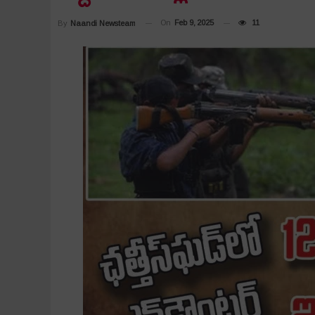
On
Feb 9, 2025
11
By
Naandi Newsteam