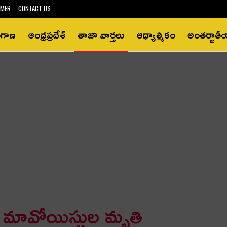
IMER
CONTACT US
ంగాణ
ఆంధ్రప్రదేశ్‌
తాజా వార్తలు
ఆధ్యాత్మికం
అంతర్జాత
ది మావోయిస్టుల మృతి