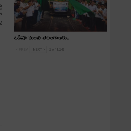
దు
ాల
్య
ఒడిషా నుంచి తెలంగాణ‌కు..
PREV
NEXT
1 of 1,143