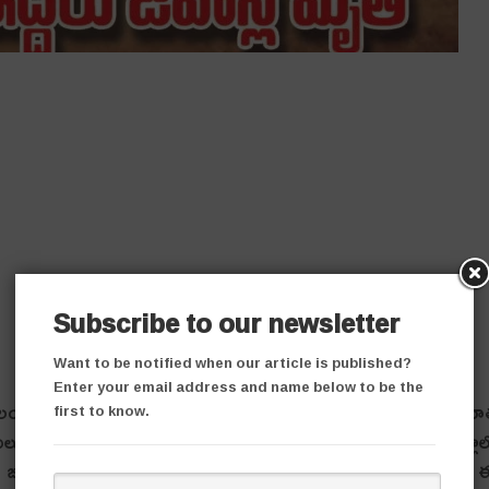
Subscribe to our newsletter
Want to be notified when our article is published?
Enter your email address and name below to be the
‌రుస ఎన్‌కౌంట‌ర్ల‌లో మావోయిస్టులు వ‌రుస‌గా మృత్యువా
first to know.
‌గులుతున్నాయి. ఆదివారం ఉదయం చ‌త్తీస్‌ఘ‌డ్‌లోని బీజాపూర్ జిల్లా
పులు జరిగాయి. ఈ ఘటనలో 12 మంది మావోలు మృతి చెందారు. 