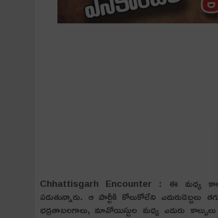
Chhattisgarh Encounter : ఈ మ‌ధ్య కాలంలో వ
ప‌డుతున్నారు. ఆ పార్టీకి కోలుకోలేని ఎదురుదెబ్బ‌లు త
భద్రతాబలగాలు, మావోయిస్టుల మధ్య ఎదురు కాల్