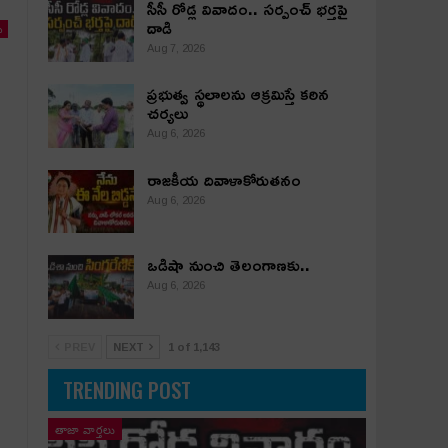
సీసీ రోడ్ల వివాదం.. స‌ర్పంచ్ భ‌ర్త‌పై
దాడి
ు
Aug 7, 2026
ప్రభుత్వ స్థలాలను ఆక్రమిస్తే కఠిన
చర్యలు
Aug 6, 2026
రాజకీయ దివాళాకోరుతనం
Aug 6, 2026
ఒడిషా నుంచి తెలంగాణ‌కు..
Aug 6, 2026
PREV
NEXT
1 of 1,143
TRENDING POST
తాజా వార్తలు