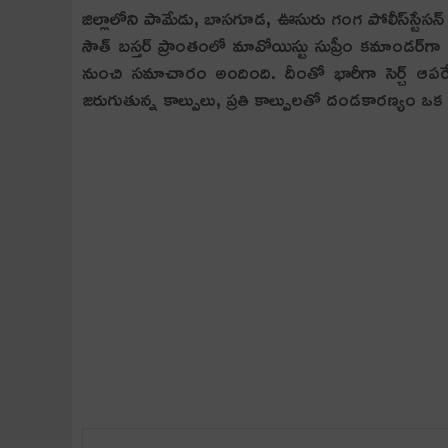
జిల్లాలోని పామేడు, బాసగూడ, ఊసురు గంగ పోలీస్‌స్టేసన్ 
సౌత్ బస్తర్ ప్రాంతంలో మావోయిస్టు సుప్రీం కమాండర్‌గా
నుంచి సమాచారం అందింది. దీంతో భారీగా సెర్చ్ ఆపరే
జరుగుతున్న కాల్పులు, ప్రతి కాల్పులతో దండకారణ్యం ఒక 