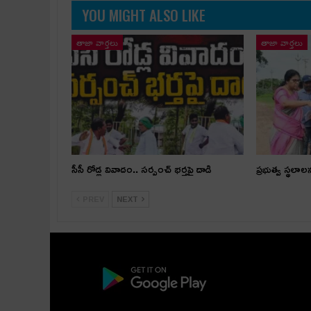
YOU MIGHT ALSO LIKE
తాజా వార్తలు
తాజా వార్తలు
సీసీ రోడ్ల వివాదం.. స‌ర్పంచ్ భ‌ర్త‌పై దాడి
ప్రభుత్వ స్థలాల
PREV
NEXT