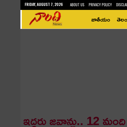
FRIDAY, AUGUST 7, 2026
ABOUT US
PRIVACY POLICY
DISCLA
జాతీయం
తెల
ఇద్ద‌రు జ‌వాన్లు.. 12 మం