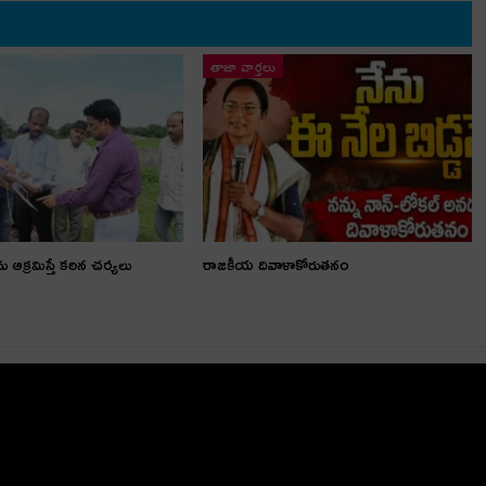
తాజా వార్తలు
ను ఆక్రమిస్తే కఠిన చర్యలు
రాజకీయ దివాళాకోరుతనం