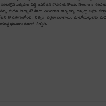
పరిధిల్లోనే ఎక్కవగా సెర్చ్ ఆపరేషన్‌ కొనసాగుతోంది. తెలంగాణ సరిహద్
 ఉన్న మడవి హిడ్మాతో పాటు తెలంగాణ కార్యదర్శి ఉన్నట్లు నిఘా వర్గ
షన్‌ కొనసాగుతోంది. నిత్యం భద్రతాబలాగాలు, మావోయిస్టులకు మధ
యుద్ధ భూమిగా మారిన పరిస్థితి.