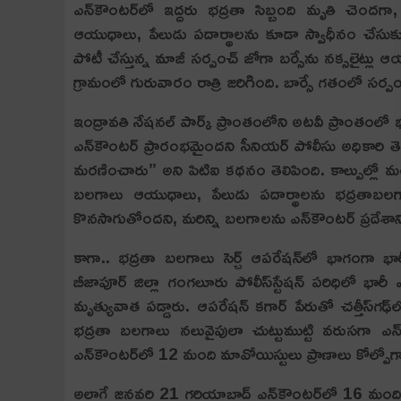
ఎన్‌కౌంటర్‌లో ఇద్దరు భద్రతా సిబ్బంది మృతి చెందగ
ఆయుధాలు, పేలుడు పదార్థాలను కూడా స్వాధీనం చేసుకు
పోటీ చేస్తున్న మాజీ సర్పంచ్ జోగా బర్సేను నక్సలై
గ్రామంలో గురువారం రాత్రి జరిగింది. బార్సే గతంలో సర్పంచ
ఇంద్రావతి నేషనల్ పార్క్ ప్రాంతంలోని అటవీ ప్రాంతంలో
ఎన్‌కౌంటర్ ప్రారంభమైందని సీనియర్ పోలీసు అధికారి తె
మరణించారు” అని పిటిఐ కథనం తెలిపింది. కాల్పుల్లో మర
బలగాలు ఆయుధాలు, పేలుడు పదార్థాలను భ‌ద్ర‌తాబ‌ల‌గా
కొనసాగుతోందని, మరిన్ని బలగాలను ఎన్‌కౌంటర్ ప్రదేశానిక
కాగా.. భద్రతా బలగాలు సెర్చ్ ఆపరేషన్‌లో భాగంగా భార
బీజాపూర్ జిల్లా గంగలూరు పోలీస్‌స్టేషన్ పరిధిలో భారీ
మృత్యువాత ప‌డ్డారు. ఆపరేషన్ కగార్ పేరుతో చత్తీస్‌గ
భద్రతా బలగాలు నలువైపులా చుట్టుముట్టి వరుసగా ఎన్‌
ఎన్‌కౌంటర్‌లో 12 మంది మావోయిస్టులు ప్రాణాలు కోల్పోగా.. 
అలాగే జనవరి 21 గరియాబాద్ ఎన్‌కౌంటర్‌లో 16 మంది 