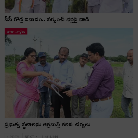
సీసీ రోడ్ల వివాదం.. స‌ర్పంచ్ భ‌ర్త‌పై దాడి
తాజా వార్తలు
ప్రభుత్వ స్థలాలను ఆక్రమిస్తే కఠిన చర్యలు
PREV
NEXT
1 of 1,144