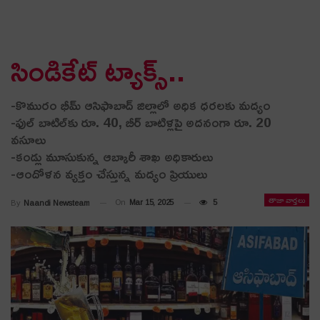
సిండికేట్ ట్యాక్స్‌..
-కొమురం భీమ్ ఆసిఫాబాద్ జిల్లాలో అధిక ధ‌ర‌ల‌కు మ‌ద్యం
-ఫుల్ బాటిల్‌కు రూ. 40, బీర్ బాటిళ్ల‌పై అద‌నంగా రూ. 20
వ‌సూలు
-కండ్లు మూసుకున్న ఆబ్కారీ శాఖ అధికారులు
-ఆందోళ‌న వ్య‌క్తం చేస్తున్న మ‌ద్యం ప్రియులు
తాజా వార్తలు
On
Mar 15, 2025
5
By
Naandi Newsteam