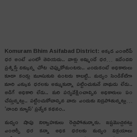
Komuram Bhim Asifabad District: అక్క‌డ ఎంఆర్‌పీ
ధ‌ర అంటే ఎంటో తెలియ‌దు.. వాళ్లు అమ్మిందే ధ‌ర‌… ఇదేంద‌ని
ప్ర‌శ్నిస్తే దిక్కున్న చోట చెప్పుకోమంటరు.. ఎందుకంటే అధికారులు
కూడా కండ్లు మూసుకుని ఉంట‌రు కాబ‌ట్టి.. మ‌ద్యం సిండికేట్‌గా
మారి ఎక్కువ ధ‌ర‌ల‌కు అమ్ముకున్నా ప‌ట్టించుకునే నాథుడు లేడు..
అడిగే అధికారి లేడు.. మ‌రి ప‌ర్య‌వేక్షించాల్సిన అధికారులు ఏం
చేస్తున్న‌ట్లు.. ప‌ట్టించుకోవాల్సిన వారు ఎందుకు నిద్ర‌పోతున్న‌ట్లు…
’నాంది న్యూస్’ ప్ర‌త్యేక క‌థ‌నం..
మ‌ద్యం షాపు నిర్వాహకులు రెచ్చిపోతున్నారు. ఇష్టమొచ్చినట్లు
ఎంఆర్పీ ధ‌ర‌ కన్నా అధిక ధరలకు మద్యం విక్రయాలు