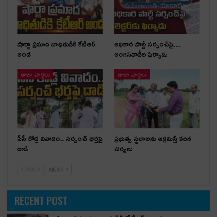
షార్జా ప్రమాద బాధితుడికి కేటీఆర్
అధికార పార్టీ స‌ర్పంచ్‌పై…
అండ
అంగ‌న్‌వాడీల ఫిర్యాదు
తాజా వార్తలు
తాజా వార్తలు
సీసీ రోడ్ల వివాదం.. స‌ర్పంచ్ భ‌ర్త‌పై
ప్రభుత్వ స్థలాలను ఆక్రమిస్తే కఠిన
దాడి
చర్యలు
PREV
NEXT
RECENT POST