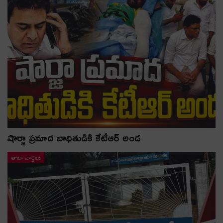
షార్జా ప్రమాద బాధితుడికి కేటీఆర్ అండ
తాజా వార్తలు