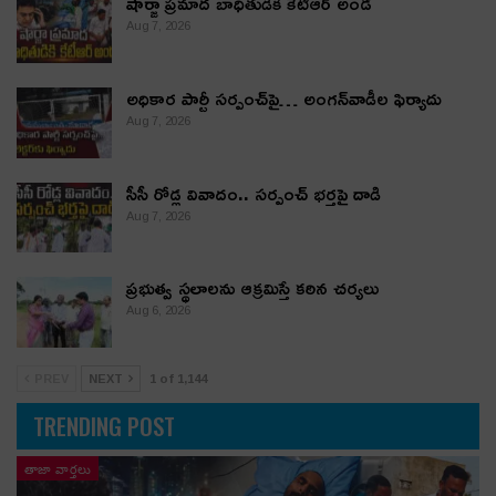
షార్జా ప్రమాద బాధితుడికి కేటీఆర్ అండ
Aug 7, 2026
అధికార పార్టీ స‌ర్పంచ్‌పై… అంగ‌న్‌వాడీల ఫిర్యాదు
Aug 7, 2026
సీసీ రోడ్ల వివాదం.. స‌ర్పంచ్ భ‌ర్త‌పై దాడి
Aug 7, 2026
ప్రభుత్వ స్థలాలను ఆక్రమిస్తే కఠిన చర్యలు
Aug 6, 2026
PREV
NEXT
1 of 1,144
TRENDING POST
తాజా వార్తలు