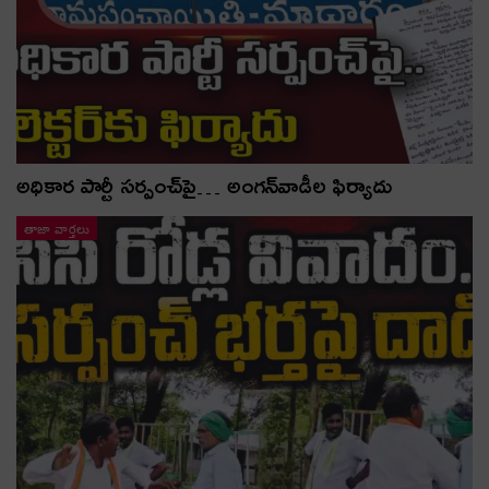
అధికార పార్టీ స‌ర్పంచ్‌పై… అంగ‌న్‌వాడీల ఫిర్యాదు
తాజా వార్తలు