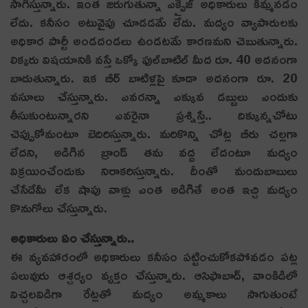
సాగిస్తున్నారు. ఇంత జ‌రుగుతున్నా ఎక్సైజ్ అధికారులు కిమ్మనడం
లేదు. కనీసం అటువైపు చూడడమే లేదు. మ‌ద్యం వ్యాపారుల‌కు
అధికార పార్టీ అండ‌దండ‌లు ఉండ‌ట‌మే కార‌ణ‌మ‌ని చెబుతున్నారు.
లిక్క‌రు విష‌యానికి వ‌స్తే ఒక్కో ఫుల్‌బాటిల్ మీద రూ. 40 అద‌నంగా
బాదుతున్నారు. ఇక బీర్ బాటిళ్ల‌పై కూడా అద‌నంగా రూ. 20
వ‌సూలు చేస్తున్నారు. ఎవ‌ర‌న్నా ఎక్కువ డబ్బులు ఎందుకు
తీసుకుంటున్నారని ఎవరైనా ప్రశ్నిస్తే.. దిక్కున్న‌చోటు
చెప్పుకోమంటూ బెదిరిస్తున్నారు. మరికొన్ని చోట్ల‌ బీరు చల్లగా
లేదని, అడిగిన బ్రాండ్ తమ వద్ద లేదంటూ మద్యం
విక్రయించేందుకు నిరాకరిస్తున్నారు. దీంతో మందుబాబులు
చేసేదేమీ లేక షాపు వాళ్లు ఎంత అడిగితే అంత ఇచ్చి మద్యం
కొనుగోలు చేస్తున్నారు.
అధికారులు ఏం చేస్తున్నారు..
ఈ వ్య‌వ‌హారంలో అధికారులు క‌నీసం ప‌ట్టించుకోక‌పోవ‌డం ప‌ట్ల
ప‌లువురు ఆశ్చ‌ర్యం వ్య‌క్తం చేస్తున్నారు. ఆసిఫాబాద్‌, వాంకిడిలో
విచ్చ‌ల‌విడిగా రేట్ల‌తో మ‌ద్యం అమ్మ‌కాలు సాగుతుంటే