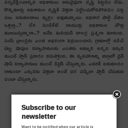
ప‌ర్య‌వేక్షించాల్సిన అధికారులు అటువైపుగా దృష్టి పెట్ట‌డం లేదు.
కొన్నిమార్లు అధికారుల దృష్టికి వెళ్లినా ప‌ట్టించుకోక‌పోవ‌డం ప‌ట్ల
ప‌లు అనుమానాలు వ్య‌క్తం అవుతున్నాయి. అధికార పార్టీ నేత‌ల
ఒత్తిళ్లా..? లేక సిండికేట్ రాయుళ్లు అధికారుల నోళ్లు
మూయిస్తున్నారా..? అనేది మిలియ‌న్ డాల‌ర్ల ప్ర‌శ్న‌గా మారింది.
ఏయే బ్రాండ్లను ఎంత అధికంగా విక్రయించాలి. గ్రామాల్లో నడిచే
బెల్టు షాపుల నిర్వాహకులకు ఎంతకు అమ్మాలి అన్నది ఇక్క‌డ
ముందే ప్లాన్ ప్ర‌కారం న‌డుస్తోంది. ఈ వ్య‌వ‌హారాన్ని జిల్లాలో వైన్
షాప్ నిర్వాహకులు ముందే డిసైడ్ చేస్తున్నారు. ఎవరికీ అనుమానం
రాకుండా ఎక్కడకు వెళ్లినా అంతే ధర చెప్పేలా ప్లాన్ చేసుకుని
దందా చేస్తున్నారు.
Subscribe to our
newsletter
Want to be notified when our article is