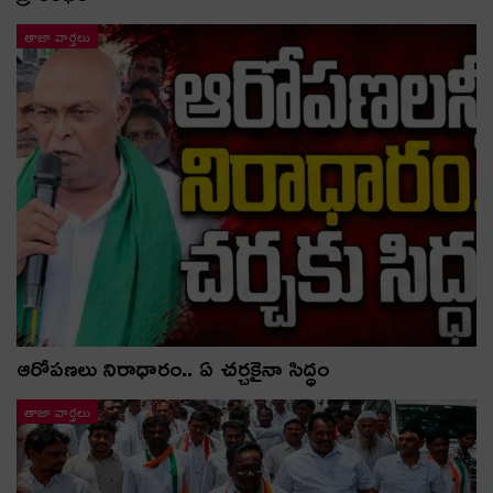
తాజా వార్తలు
ఆరోపణలు నిరాధారం.. ఏ చర్చకైనా సిద్ధం
తాజా వార్తలు