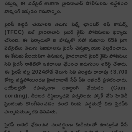
వ‌స్తున్న ఈ వెబ్‌సైట్ తాజాగా హైద‌రాబాద్ పోలీసుల‌ను ఉద్దేశించి
వార్నింగ్ ఇవ్వ‌డం గ‌మ‌నార్హం.
పైర‌సీ క‌ట్టడి చేయాల‌ని తెలుగు ఫిల్మ్‌ ఛాంబర్ ఆఫ్ కామర్స్
(TFCC) సెల్ హైదరాబాద్ సైబర్ క్రైమ్ పోలీసులకు ఫిర్యాదు
చేసింది. ఈ ఫిర్యాదులో ఐ బొమ్మతో సహా సుమారు 65కి పైగా
వెబ్‌సైట్‌లు తెలుగు సినిమాలను పైరసీ చేస్తున్నాయని వెల్ల‌డించారు.
ఈ కేసును సీరియ‌స్‌గా తీసుకున్న హైదరాబాద్ సైబర్ క్రైమ్ పోలీసులు
సినీ పైరసీ రాకెట్‌లో ఒకదానిని ఛేదించి ఐదుగురిని అరెస్ట్ చేశారు.
ఈ పైరసీ వల్ల 2024లోనే తెలుగు సినీ పరిశ్రమ దాదాపు ₹3,700
కోట్లు నష్టపోయిందని హైదరాబాద్ సీపీ సీవీ ఆనంద్ ప్రకటించారు.
థియేటర్లలో రహస్యంగా రికార్డింగ్ చేయడం (Cam-
cording), డిజిటల్ డిస్ట్రిబ్యూషన్ సర్వర్‌లను హ్యాక్ చేసి హెచ్‌డీ
ప్రింట్‌లను దొంగిలించడం వంటి రెండు పద్ధతుల్లో వీరు పైరసీకి
పాల్పడుతున్నారని తెలిపారు.
పైరసీ రాకెట్‌ ఛేదించిన సందర్భంగా మీడియాతో మాట్లాడిన సీపీ