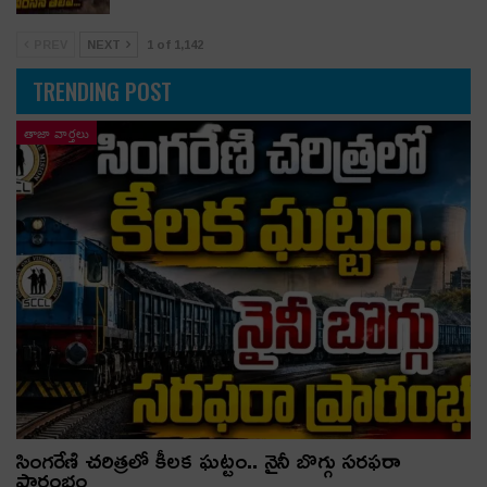
PREV
NEXT
1 of 1,142
TRENDING POST
తాజా వార్తలు
సింగరేణి చరిత్రలో కీలక ఘట్టం.. నైనీ బొగ్గు సరఫరా
ప్రారంభం