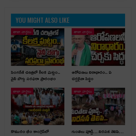
YOU MIGHT ALSO LIKE
తాజా వార్తలు
తాజా వార్తలు
సింగరేణి చరిత్రలో కీలక ఘట్టం..
ఆరోపణలు నిరాధారం.. ఏ
నైనీ బొగ్గు సరఫరా ప్రారంభం
చర్చకైనా సిద్ధం
తాజా వార్తలు
తాజా వార్తలు
కొమురం భీం కాంగ్రెస్‌లో
గుంతలు పూడ్చి… నిరసన తెలిపి…