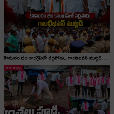
కొమురం భీం కాంగ్రెస్‌లో వర్గపోరు.. గాంధీభవన్ ముట్టడి…
తాజా వార్తలు