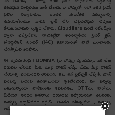
సీవీ ఆనంద్, ఐ బొమ్మ వంటి పైర‌సీ వెబ్‌సైట్‌లను ఉద్దేశిస్తూ
కఠినమైన హెచ్చరికలు జారీ చేశారు. ఐ బొమ్మతో సహా ఇతర పైరసీ
సైట్‌ల నిర్వాహకులు ఎంతటి సాంకేతిక పరిజ్ఞానాన్ని
ఉపయోగించినా వారిని ట్రాక్ చేసి చట్టపరమైన చర్యలు
తీసుకుంటామని స్పష్టం చేశారు. Cloudflare వంటి నెట్‌వర్క్‌ల
ద్వారా వెబ్‌సైట్‌లను దాచిపెట్టినా అంతర్జాతీయ సైబర్ క్రైమ్
కోఆర్డినేషన్ సెంటర్ (I4C) సహాయంతో వాటి మూలాలను
ఛేదిస్తామని తెలిపారు.
ఈ వ్య‌వ‌హారంపై I BOMMA (ఐ బొమ్మ) స్పందిస్తూ.. ఒక లేఖ
విడుద‌ల చేసింది. మీరు మాపై ఫోక‌స్ చేస్తే.. మేము మీపై ఫోక‌స్
చేయాల్సి ఉంటుంద‌ని తెలిపింది. తమ వెబ్‌ సైట్‌బ్లాక్‌ చేస్తే మీ ఫోన్‌
నంబర్లు బయట పెడతామంటూ ప్రకటించింది. మా సర్వర్లు
ఎక్కడున్నాయో పోలీసులకు కనపడవు.. OTTలు, హీరోలు,
మీడియా అందరి వివరాలు బయటకు వస్తాయంటూ తెలిపింది.
మమ్మల్ని అడ్డుకోవడం కష్టమే.. ఆపడం అసాధ్యమ‌ని… మమ్మల్ని
ఆపలేరు.. వెతకలేరంటూ ప్ర‌క‌టించింది.