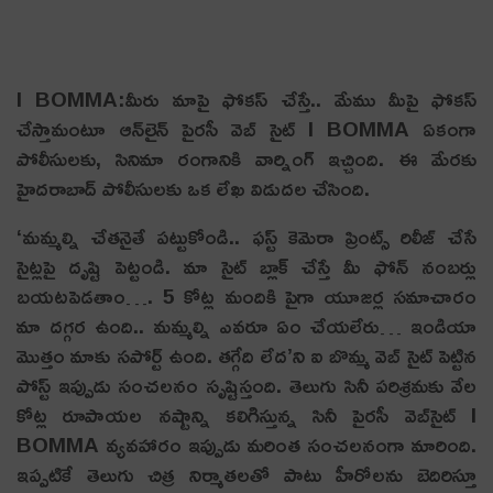
I BOMMA:మీరు మాపై ఫోక‌స్ చేస్తే.. మేము మీపై ఫోక‌స్
చేస్తామంటూ ఆన్‌లైన్ పైర‌సీ వెబ్ సైట్ I BOMMA ఏకంగా
పోలీసుల‌కు, సినిమా రంగానికి వార్నింగ్ ఇచ్చింది. ఈ మేర‌కు
హైద‌రాబాద్ పోలీసుల‌కు ఒక లేఖ విడుద‌ల చేసింది.
‘మ‌మ్మ‌ల్ని చేత‌నైతే ప‌ట్టుకోండి.. ఫస్ట్ కెమెరా ప్రింట్స్ రిలీజ్ చేసే
సైట్లపై దృష్టి పెట్టండి. మా సైట్ బ్లాక్ చేస్తే మీ ఫోన్ నంబర్లు
బయటపెడతాం…. 5 కోట్ల మందికి పైగా యూజర్ల సమాచారం
మా దగ్గర ఉంది.. మమ్మల్ని ఎవరూ ఏం చేయలేరు… ఇండియా
మొత్తం మాకు సపోర్ట్ ఉంది. తగ్గేది లేద’ని ఐ బొమ్మ వెబ్ సైట్ పెట్టిన
పోస్ట్ ఇప్పుడు సంచ‌ల‌నం సృష్టిస్తంది. తెలుగు సినీ పరిశ్రమకు వేల
కోట్ల రూపాయల నష్టాన్ని కలిగిస్తున్న సినీ పైరసీ వెబ్‌సైట్ I
BOMMA వ్యవహారం ఇప్పుడు మరింత సంచలనంగా మారింది.
ఇప్ప‌టికే తెలుగు చిత్ర నిర్మాత‌ల‌తో పాటు హీరోల‌ను బెదిరిస్తూ