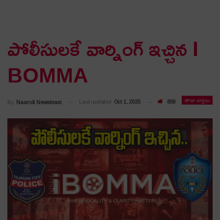
పోలీసుల‌కే వార్నింగ్ ఇచ్చిన I
BOMMA
తాజా వార్తలు
Last updated
Oct 1, 2025
859
By
Naandi Newsteam