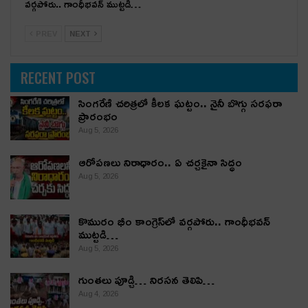
వర్గపోరు.. గాంధీభవన్ ముట్టడి…
PREV
NEXT
RECENT POST
సింగరేణి చరిత్రలో కీలక ఘట్టం.. నైనీ బొగ్గు సరఫరా
ప్రారంభం
Aug 5, 2026
ఆరోపణలు నిరాధారం.. ఏ చర్చకైనా సిద్ధం
Aug 5, 2026
కొమురం భీం కాంగ్రెస్‌లో వర్గపోరు.. గాంధీభవన్
ముట్టడి…
Aug 5, 2026
గుంతలు పూడ్చి… నిరసన తెలిపి…
Aug 4, 2026