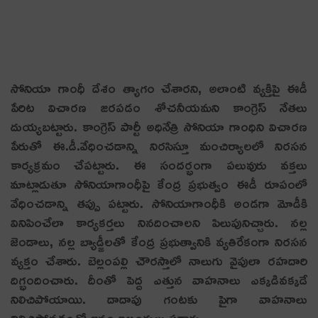
సోనియా గాంధీ దేశం త్యాగం చేశార‌ని, అలాంటి వ్య‌క్తిపై ఈడీ
పేరిట విచార‌ణ జ‌ర‌ప‌డం శోచ‌నీయ‌మ‌ని కాంగ్రెస్ నేత‌లు
దుయ్య‌బ‌ట్టారు. కాంగ్రెస్ పార్టీ అధినేత్రి సోనియా గాంధిని విచారణ
పేరుతో ఈ.డీ.వేధించడాన్ని నిరసిస్తూ మంచిర్యాల‌లో నిర‌స‌న
కార్య‌క్ర‌మం చేప‌ట్టారు. ఈ సంద‌ర్భంగా ప‌లువురు వ‌క్త‌లు
మాట్లాడుతూ సోనియాగాంధీపై కేంద్ర ప్రభుత్వం ఈడీ రూపంలో
వేధించడాన్ని తప్పు పట్టారు. సోనియాగాంధీకి అండగా మోడీకి
వినిపించేలా కార్యకర్తలు నినదించాలని పిలుపునిచ్చారు. నల్ల
జెండాలు, నల్ల బ్యాడ్జీలతో కేంద్ర ప్రభుత్వానికి వ్య‌తిరేకంగా నిరసన
వ్యక్తం చేశారు. బెల్లంపల్లి చౌరస్తాలో నాలుగు వైపులా ర‌హ‌దారి
దిగ్భందించారు. దీంతో పెద్ద ఎత్తున వాహనాలు ఎక్కడివక్కడే
నిలిచిపోయాయి. దాదాపు గంటకు పైగా వాహనాలు
నిలిచిపోవ‌డంతో జనం ఇబ్బందులు ప‌డ్డారు.