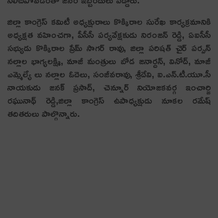
జిల్లా కాంగ్రెస్ కమిటీ అధ్యక్షురాలు కొక్కిరాల సురేఖ కార్యక్రమానికి
అధ్యక్షత వహించ‌గా, పీసీసీ పర్యవేక్షకుడు నిరంజన్ రెడ్డి, ఏఐసీసీ
సభ్యుడు కొక్కిరాల ప్రేమ్ సాగర్ రావు, జిల్లా పరిషత్ చైర్ పర్సన్
నల్లాల భాగ్యలక్ష్మి, మాజీ మంత్రులు బోడ జనార్దన్, వినోద్, మాజీ
ఎమ్మెల్యే లు నల్లాల ఓదెలు, సంజీవరావు, శ్రీదేవి, ఐ.ఎన్.టీ.యూ.సీ
నాయకుడు జనక్ ప్రసాద్, చెన్నూర్ నియోజకవర్గ ఇంచార్జి
రఘునాథ్ రెడ్డి,జిల్లా కాంగ్రెస్ ఉపాధ్యక్షుడు నూకల రమేష్
త‌దిత‌రులు పాల్గొన్నారు.