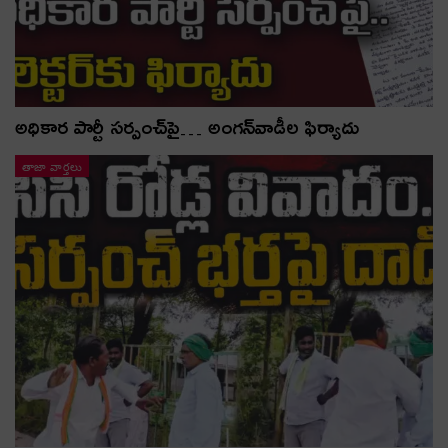
అధికార పార్టీ స‌ర్పంచ్‌పై… అంగ‌న్‌వాడీల ఫిర్యాదు
తాజా వార్తలు