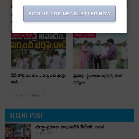
SIGN UP FOR NEWSLETTER NOW
షార్జా ప్రమాద బాధితుడికి కేటీఆర్
అధికార పార్టీ స‌ర్పంచ్‌పై…
అండ
అంగ‌న్‌వాడీల ఫిర్యాదు
తాజా వార్తలు
తాజా వార్తలు
సీసీ రోడ్ల వివాదం.. స‌ర్పంచ్ భ‌ర్త‌పై
ప్రభుత్వ స్థలాలను ఆక్రమిస్తే కఠిన
దాడి
చర్యలు
PREV
NEXT
RECENT POST
షార్జా ప్రమాద బాధితుడికి కేటీఆర్ అండ
Aug 7, 2026