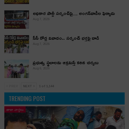
అధికార పార్టీ స‌ర్పంచ్‌పై… అంగ‌న్‌వాడీల ఫిర్యాదు
Aug 7, 2026
సీసీ రోడ్ల వివాదం.. స‌ర్పంచ్ భ‌ర్త‌పై దాడి
Aug 7, 2026
ప్రభుత్వ స్థలాలను ఆక్రమిస్తే కఠిన చర్యలు
Aug 6, 2026
PREV
NEXT
1 of 1,144
TRENDING POST
తాజా వార్తలు