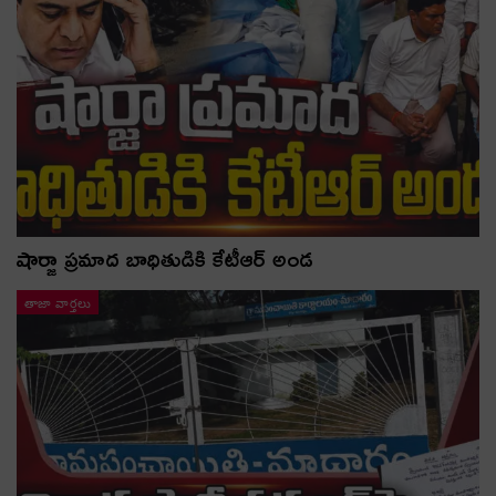
షార్జా ప్రమాద బాధితుడికి కేటీఆర్ అండ
తాజా వార్తలు