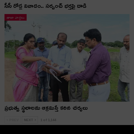
సీసీ రోడ్ల వివాదం.. స‌ర్పంచ్ భ‌ర్త‌పై దాడి
తాజా వార్తలు
ప్రభుత్వ స్థలాలను ఆక్రమిస్తే కఠిన చర్యలు
PREV
NEXT
1 of 1,144