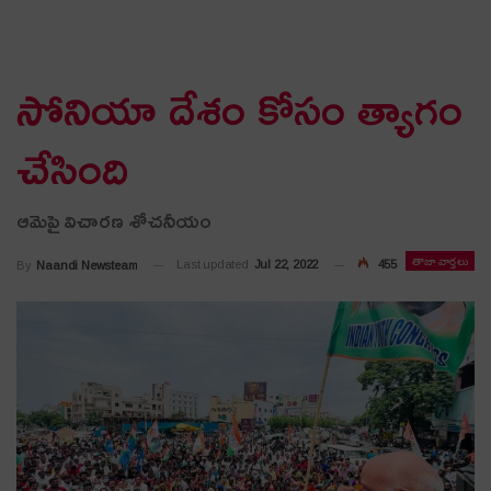
సోనియా దేశం కోసం త్యాగం
చేసింది
ఆమెపై విచార‌ణ శోచ‌నీయం
తాజా వార్తలు
Last updated
Jul 22, 2022
455
By
Naandi Newsteam