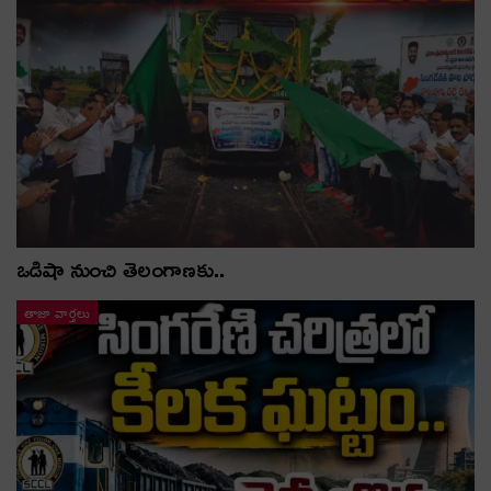
ఒడిషా నుంచి తెలంగాణ‌కు..
తాజా వార్తలు