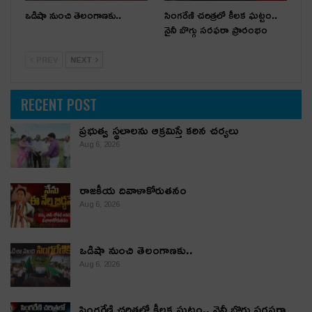
ఒడిషా నుంచి తెలంగాణ‌కు..
సింగరేణి చరిత్రలో కీలక ఘట్టం..
నైనీ బొగ్గు సరఫరా ప్రారంభం
PREV
NEXT
RECENT POST
ప్రభుత్వ స్థలాలను ఆక్రమిస్తే కఠిన చర్యలు
Aug 6, 2026
రాజకీయ దివాళాకోరుతనం
Aug 6, 2026
ఒడిషా నుంచి తెలంగాణ‌కు..
Aug 6, 2026
సింగరేణి చరిత్రలో కీలక ఘట్టం.. నైనీ బొగ్గు సరఫరా