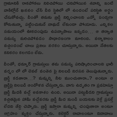
గ్రామానికి రాకపోకలు నిలిచిపోయి చనిపోయిన శవాన్ని ఇంటి
వాకిట్లోనే ఖననం చేసే దీన స్థితిలో లో ఉందంటే ప‌రిస్థితి అర్ధం
చేసుకోవ‌చ్చు. దీంతో త‌మ‌కు బ్రిడ్జి నిర్మించాల‌ని ఎన్నో ఏండ్లుగా
కోరుతున్నా ప‌ట్టించుకునే నాథుడే లేకుండా పోయాడు. ఎన్నిక‌ల
స‌మ‌యంలో ఊక‌దంపుడు ఉప‌న్యాసాలు ఇవ్వ‌డం… ఆ త‌ర్వాత
స‌మ‌స్య మ‌రిచిపోవ‌డం సాధారణంగా మారింది. వ‌ర్షాకాలం
వ‌చ్చిందంటే చాలు ప్ర‌జ‌లు న‌ర‌కం చూస్తున్నారు. అయినా నేత‌ల‌కు
క‌నిక‌రం క‌ల‌గ‌డం లేదు.
దీంతో, ధ‌న్నూర్ గ్రామ‌స్తులు త‌మ స‌మ‌స్య ప‌రిష్కారించాల‌ని భారీ
వర్షం లో లో లెవల్ వంతెన పై నిలబడి నిరసన తెలుపుతున్నారు.
బ్రిడ్జి కడతారా…? మమ్మల్ని నీట ముంచుతారా..? అంటూ ఆ
బ్రిడ్జిపై నిల‌బ‌డి ఆందోళ‌న చేస్తున్నారు. వాగు ఉదృతం గా ప్రవహిస్తూ
బ్రిడ్జి మీదకి వచ్చే అవకాశం ఉంది. అయినా పట్టువీడని గ్రామస్థులు
కచ్చితమైన హామీ వచ్చేవరకు బ్రిడ్జి మీద నుండి బయటకు వెళ్లే ప్రసక్తే
లేదని తేల్చి చెప్పారు. బ్రిడ్జి ఇస్తారా మమ్మల్ని చంపుతారా అంటూ
ఆగ్రహం వ్య‌క్తం చేస్తున్నారు. క‌లెక్ట‌ర్ రావాలంటూ నినాదాలు