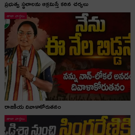
ప్రభుత్వ స్థలాలను ఆక్రమిస్తే కఠిన చర్యలు
తాజా వార్తలు
రాజకీయ దివాళాకోరుతనం
తాజా వార్తలు