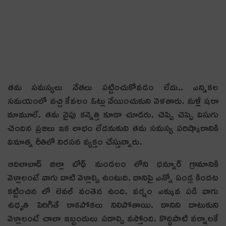
త‌మ స‌మ‌స్య‌లు నేత‌లు ప‌ట్టించుకోవ‌డం లేదు.. ఎన్నిక‌ల
స‌మ‌యంలో వ‌చ్చి కేవ‌లం ఓట్లు వేయించుకుని వెళ‌తారు. మ‌ళ్లీ ష‌రా
మామూలే. త‌మ వైపు క‌న్నెత్తి కూడా చూడ‌రు. చెప్పి చెప్పి విసుగు
చెందిన ప్ర‌జ‌లు ఇక లాభం లేద‌నుకుని త‌మ స‌మ‌స్య ప‌రిష్కారానికి
వినూత్న రీతిలో నిరస‌న వ్య‌క్తం చేస్తున్నారు.
ఆదిలాబాద్ జిల్లా బోథ్ మండలం లోని ధన్నూర్ గ్రామానికి
వెళ్లాలంటే వాగు దాటి వెళ్లాల్సి ఉంటుది. దానిపై ఎన్నో ఏండ్ల కింద‌ట
క‌ట్టించిన లో లెవ‌ల్ వంతెన ఉంది. వ‌ర్షం ఎక్కువ ప‌డి వాగు
ఉధృతి పెరిగితే రాక‌పోక‌లు నిలిపోతాయి. దానిని దాటుకుని
వెళ్లాలంటే చాలా ఇబ్బందులు ప‌డాల్సి వ‌స్తోంది. కొద్దిపాటి వర్షాలకే