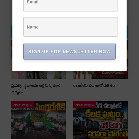
YOU MIGHT ALSO LIKE
తాజా వార్తలు
తాజా వార్తలు
SIGN UP FOR NEWSLETTER NOW
ప్రభుత్వ స్థలాలను ఆక్రమిస్తే కఠిన
రాజకీయ దివాళాకోరుతనం
చర్యలు
తాజా వార్తలు
తాజా వార్తలు