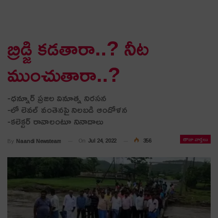
బ్రిడ్జి క‌డ‌తారా..? నీట
ముంచుతారా..?
-ధన్నూర్ ప్ర‌జ‌ల వినూత్న నిర‌స‌న‌
-లో లెవ‌ల్ వంతెన‌పై నిల‌బ‌డి ఆందోళ‌న
-క‌లెక్ట‌ర్ రావాలంటూ నినాదాలు
తాజా వార్తలు
On
Jul 24, 2022
356
By
Naandi Newsteam