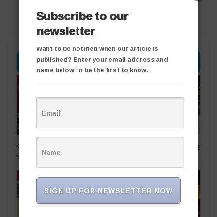
Subscribe to our
newsletter
Want to be notified when our article is
published? Enter your email address and
YOU MIGHT ALSO LIKE
name below to be the first to know.
తాజా వార్తలు
తాజా వార్తలు
అధికార పార్టీ స‌ర్పంచ్‌పై…
సీసీ రోడ్ల వివాదం.. స‌ర్పంచ్ భ‌ర్త‌పై
అంగ‌న్‌వాడీల ఫిర్యాదు
దాడి
తాజా వార్తలు
తాజా వార్తలు
SIGN UP FOR NEWSLETTER NOW