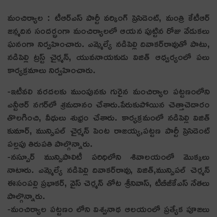
మంచిర్యాల : టీఆర్ఎస్‌ పార్టీ వర్కింగ్ ప్రెసిడెంట్, మంత్రి కేటీఆర్
జన్మదిన సందర్భంగా మంచిర్యాల‌లో ఆయ‌న పుట్టిన రోజు వేడుక‌లు
ఘ‌నంగా నిర్వ‌హించారు. ఎమ్మెల్యే న‌డిపెల్లి దివాక‌ర్‌రావుతో పాటు,
న‌డిపెల్లి ట్ర‌స్ట్ చైర్మ‌న్‌, యువ‌నాయకుడు విజిత్ ఆధ్వ‌ర్యంలో ప‌లు
కార్య‌క్ర‌మాలు నిర్వ‌హించారు.
-ఇటీవలి వరదలకు ముంపునకు గురైన మంచిర్యాల పట్టణంలోని
ఎన్టీఆర్ న‌గ‌ర్‌లో శ్ర‌మ‌దానం చేశారు.పేరుకుపోయిన చెత్తాచెదారం
తొల‌గించి, వీధులు శుభ్రం చేశారు. కార్య‌క్ర‌మంలో నడిపెల్లి విజిత్
కుమార్, మున్సిపల్ చైర్మన్ పెంట రాజయ్య,పట్టణ పార్టీ ప్రెసిడెంట్
పల్లపు తిరుపతి పాల్గొన్నారు.
-నస్పూర్ మున్సిపాలిటీ పరిధిలోని శివాలయంలో మొక్కలు
నాటారు. ఎమ్మెల్యే న‌డిపెల్లి దివాక‌ర్‌రావు, విజిత్,మున్సిపల్ చెర్మన్
ఈసంపల్లి ప్రభాకర్, వైస్‌ చెర్మన్ తోట శ్రీనివాస్, టీబీజీకేఎస్ నేత‌లు
పాల్గొన్నారు.
-మంచిర్యాల పట్టణం లోని విశ్వనాథ ఆలయంలో ప్రత్యేక పూజలు