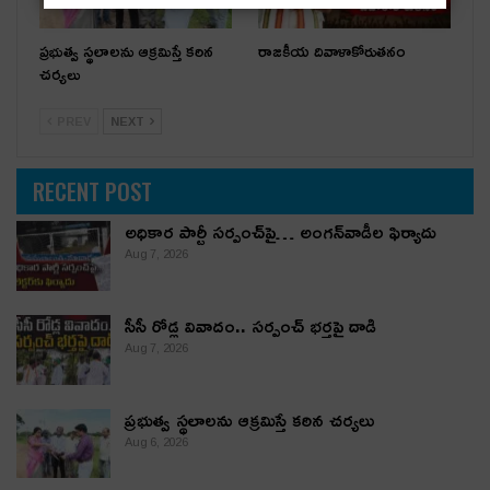
ప్రభుత్వ స్థలాలను ఆక్రమిస్తే కఠిన
రాజకీయ దివాళాకోరుతనం
చర్యలు
PREV
NEXT
RECENT POST
అధికార పార్టీ స‌ర్పంచ్‌పై… అంగ‌న్‌వాడీల ఫిర్యాదు
Aug 7, 2026
సీసీ రోడ్ల వివాదం.. స‌ర్పంచ్ భ‌ర్త‌పై దాడి
Aug 7, 2026
ప్రభుత్వ స్థలాలను ఆక్రమిస్తే కఠిన చర్యలు
Aug 6, 2026