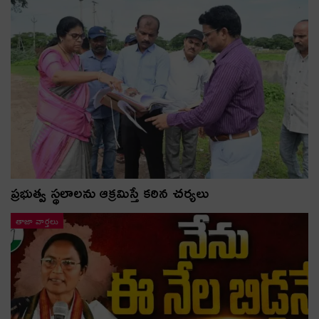
ప్రభుత్వ స్థలాలను ఆక్రమిస్తే కఠిన చర్యలు
తాజా వార్తలు