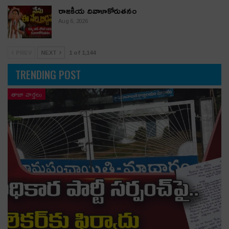
రాజకీయ దివాళాకోరుతనం
Aug 6, 2026
PREV
NEXT
1 of 1,144
TRENDING POST
తాజా వార్తలు