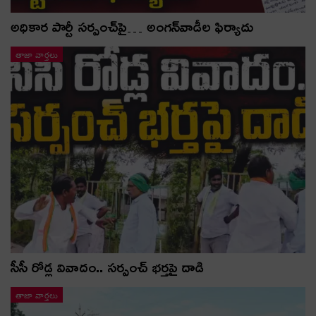
అధికార పార్టీ స‌ర్పంచ్‌పై… అంగ‌న్‌వాడీల ఫిర్యాదు
తాజా వార్తలు
సీసీ రోడ్ల వివాదం.. స‌ర్పంచ్ భ‌ర్త‌పై దాడి
తాజా వార్తలు