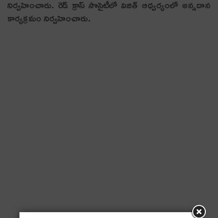
నిర్వహించారు. రెడ్ క్రాస్ సొసైటీలో విజిత్ ఆధ్వ‌ర్యంలో అన్న‌దాన‌
కార్యక్రమం నిర్వహించారు.