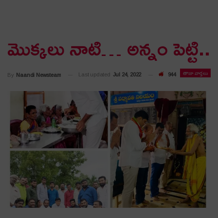
మొక్క‌లు నాటి… అన్నం పెట్టి..
తాజా వార్తలు
Last updated
Jul 24, 2022
944
By
Naandi Newsteam