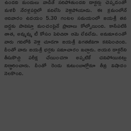
ఉందని మందులు వాడితే సరిపోతుందని డాక్టర్లు చెప్పడంతో
మళలీ నేరళ్లపల్లిలో వదిలేసి వెళ్లిపోయాడు. ఈ క్రమంలోనే
ఆదివారం ఉదయం 5.30 గంటల సమయంలో జయశ్రీ తన
బిడ్డకు పాలిస్తూ మంచంపైనే ప్రాణాలు కోల్పోయింది. కాసేపటికి
తాత, అమ్మమ్మ టీ కోసం పిలిచినా ఆమె లేవలేదు. అనుమానంతో
వారు గదిలోకి వెళ్లి చూడగా జయశ్రీ విగతజీవిగా కనిపించింది.
దీంతో వారు జయశ్రీ భర్తకు సమాచారం ఇచ్చారు. ఆయన డాక్టర్‌ని
తీసుకొచ్చి పరీక్ష చేయించగా అప్పటికే చనిపోయినట్లు
నిర్ధారించారు. దీంతో రెండు కుటుంబాల్లోనూ తీవ్ర విషాదం
నెలకొంది.