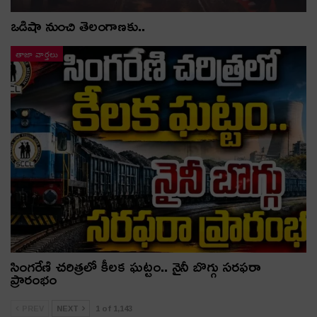
ఒడిషా నుంచి తెలంగాణ‌కు..
తాజా వార్తలు
సింగరేణి చరిత్రలో కీలక ఘట్టం.. నైనీ బొగ్గు సరఫరా
ప్రారంభం
PREV
NEXT
1 of 1,143