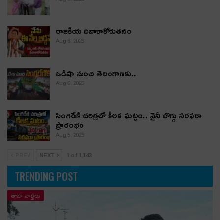
రాజకీయ దివాళాకోరుతనం
Aug 6, 2026
ఒడిషా నుంచి తెలంగాణ‌కు..
Aug 6, 2026
సింగరేణి చరిత్రలో కీలక ఘట్టం.. నైనీ బొగ్గు సరఫరా
ప్రారంభం
Aug 5, 2026
PREV
NEXT
1 of 1,143
TRENDING POST
తాజా వార్తలు