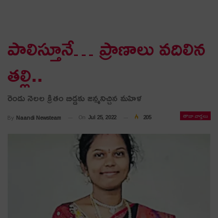
పాలిస్తూనే… ప్రాణాలు వ‌దిలిన
త‌ల్లి..
రెండు నెలల క్రితం బిడ్డకు జన్మనిచ్చిన మ‌హిళ‌
తాజా వార్తలు
On
Jul 25, 2022
205
By
Naandi Newsteam