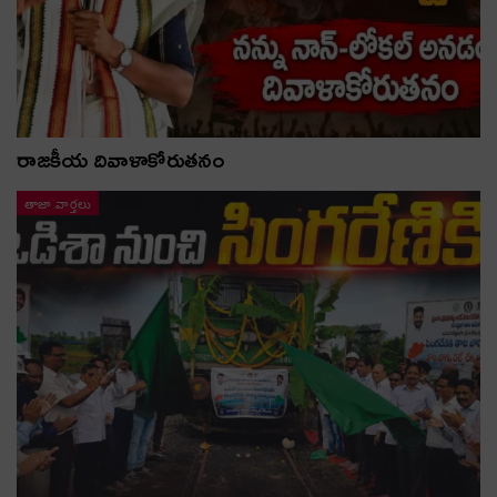
రాజకీయ దివాళాకోరుతనం
తాజా వార్తలు