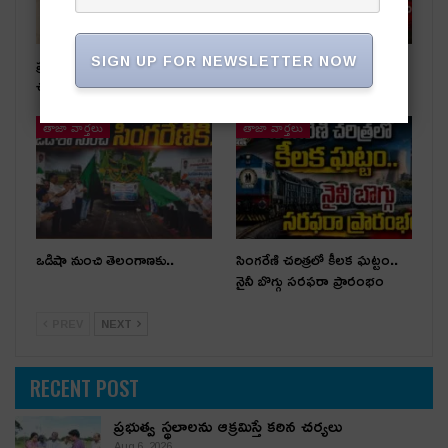
SIGN UP FOR NEWSLETTER NOW
ప్రభుత్వ స్థలాలను ఆక్రమిస్తే కఠిన
రాజకీయ దివాళాకోరుతనం
చర్యలు
తాజా వార్తలు
తాజా వార్తలు
ఒడిషా నుంచి తెలంగాణ‌కు..
సింగరేణి చరిత్రలో కీలక ఘట్టం..
నైనీ బొగ్గు సరఫరా ప్రారంభం
PREV
NEXT
RECENT POST
ప్రభుత్వ స్థలాలను ఆక్రమిస్తే కఠిన చర్యలు
Aug 6, 2026