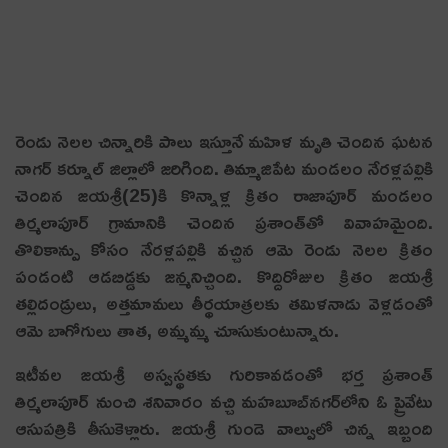
రెండు నెల‌ల చిన్నారికి పాలు ఇస్తూనే మ‌హిళ మృతి చెందిన ఘ‌ట‌న
నాగర్ కర్నూల్ జిల్లాలో జ‌రిగింది. తిమ్మాజిపేట మండలం నేరళ్లపల్లికి
చెందిన జయశ్రీ(25)కి కొన్నాళ్ల క్రితం రాజాపూర్‌ మండలం
తిర్మలాపూర్‌ గ్రామానికి చెందిన ప్రశాంత్‌తో వివాహమైంది.
తొలికాన్పు కోసం నేరళ్లపల్లికి వచ్చిన ఆమె రెండు నెలల క్రితం
పండంటి ఆడబిడ్డకు జన్మనిచ్చింది. కొద్దిరోజుల క్రితం జయశ్రీ
తల్లిదండ్రులు, అత్తమామలు తీర్థయాత్రలకు తమిళనాడు వెళ్లడంతో
ఆమె బాగోగులు తాత, అమ్మమ్మ చూసుకుంటున్నారు.
ఇటీవల జయశ్రీ అస్వస్థతకు గురికావడంతో భర్త ప్రశాంత్
తిర్మలాపూర్‌ నుంచి శనివారం వచ్చి మహబూబ్‌నగర్‌లోని ఓ ప్రైవేటు
ఆసుపత్రికి తీసుకెళ్లారు. జయశ్రీ గుండె వాల్వులో చిన్న ఇబ్బంది