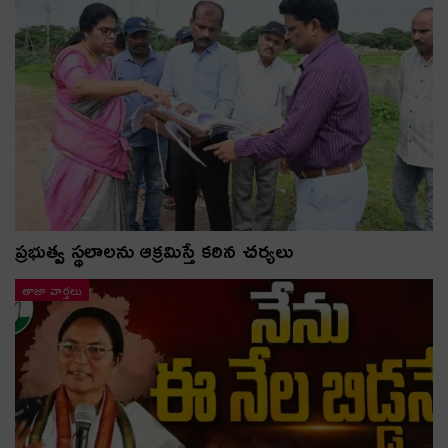
ప్రభుత్వ స్థలాలను ఆక్రమిస్తే కఠిన చర్యలు
తాజా వార్తలు