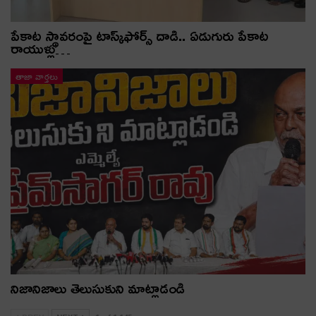
పేకాట స్థావరంపై టాస్క్‌ఫోర్స్ దాడి.. ఏడుగురు పేకాట
రాయుళ్లు…
తాజా వార్తలు
నిజానిజాలు తెలుసుకుని మాట్లాడండి