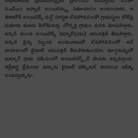
రాధాబాయికి పురుటినొప్పులు ప్రారంభం అయ్యాయి. దీంతో
ఏఎన్ఎం అవ్వాల్ అంబులెన్స్కు సమాచారం అందించారు. ఆ
ఊరిలోకి అంబులెన్స్ వచ్చే పరిస్థితి లేకపోవడంతో గ్రామస్థులు డోలీపై
సుమారు మూడు కిలోమీటర్లు చోర్పల్లి గ్రామం వరకు మోసుకెళ్లారు.
అక్కడి నుంచి అంబులెన్స్ సిర్పూర్(యు) ఆసుపత్రికి తీసుకెళ్లారు.
అక్కడ వైద్య సిబ్బంది అందుబాటులో లేకపోవడంతో అదే
వాహనంలో జైనూర్ ఆసుపత్రికి తీసుకెళుతుండగా. మార్గమధ్యలో
భుర్నూర్ గ్రామ సమీపంలో అంబులెన్స్లోనే పాపకు జన్మనిచ్చింది.
తల్లీబిడ్డ క్షేమంగా ఉన్నారు జైనూర్ హాస్పిటల్ తరలించి చికిత్స
అందిస్తున్నారు.