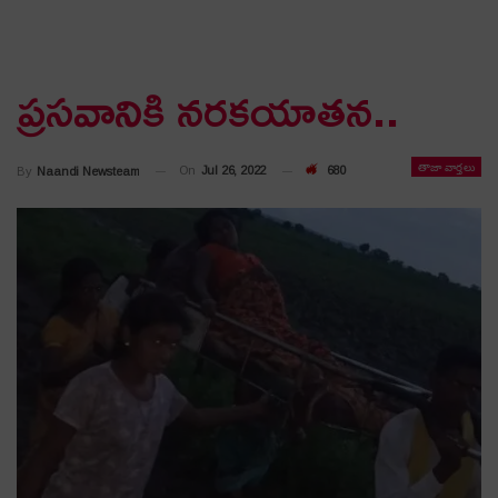
ప్ర‌స‌వానికి న‌ర‌క‌యాతన‌..
తాజా వార్తలు
On
Jul 26, 2022
680
By
Naandi Newsteam