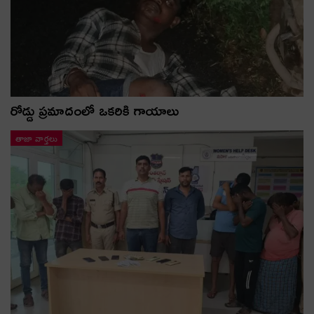
రోడ్డు ప్రమాదంలో ఒకరికి గాయాలు
తాజా వార్తలు