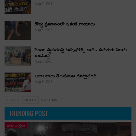
Aug 9, 2026
రోడ్డు ప్రమాదంలో ఒకరికి గాయాలు
Aug 8, 2026
పేకాట స్థావరంపై టాస్క్‌ఫోర్స్ దాడి.. ఏడుగురు పేకాట
రాయుళ్లు…
Aug 8, 2026
నిజానిజాలు తెలుసుకుని మాట్లాడండి
Aug 8, 2026
PREV
NEXT
1 of 1,145
TRENDING POST
తాజా వార్తలు