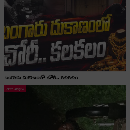
బంగారు దుకాణంలో చోరీ.. కలకలం
తాజా వార్తలు