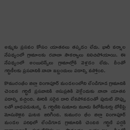
అమ్మ‌కు ప్ర‌స‌వం కోసం యాత‌న‌లు త‌ప్ప‌డం లేదు. భారీ వ‌ర్షాల
నేప‌థ్యంలో గ్రామాల‌కు ర‌వాణా సౌక‌ర్యాలు నిలిచిపోయాయి. ఈ
నేప‌థ్యంలో అంబులెన్స్‌లు గ్రామాల్లోకి వెళ్ల‌డం లేదు. దీంతో
గ‌ర్భిణీల‌కు ప్ర‌స‌వానికి నానా ఇబ్బందులు ప‌డాల్సి వ‌స్తోంది.
కొమురంభీం జిల్లా లింగాపూర్ మండలంలోని లేండిగూడ గ్రామానికి
చెందిన గర్భిణి ప్ర‌స‌వానికి ఆసుప్ర‌తికి వెళ్లేందుకు నానా యాత‌న
ప‌డాల్సి వ‌చ్చింది. ఊరికి సరైన దారి లేకపోవడంతో పురుటి నొప్పు
లతో బాధపడుతున్న ఓ గర్భిణిని సుమారు మూడు కిలోమీటర్లు డోలీపై
మోసుకెళ్లిన ఘటన జ‌రిగింది. కుమురం భీం జిల్లా లింగాపూర్
మండల పరిధిలో లేండిగూడ గ్రామానికి చెందిన గర్భిణి పర్చకి