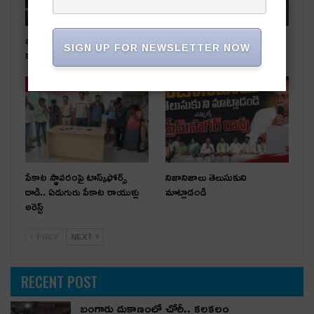
బంగారు దుకాణంలో చోరీ..
రోడ్డు ప్రమాదంలో ఒకరికి గాయాలు
SIGN UP FOR NEWSLETTER NOW
కలకలం
తాజా వార్తలు
తాజా వార్తలు
పేకాట స్థావరంపై టాస్క్‌ఫోర్స్
నిజానిజాలు తెలుసుకుని
దాడి.. ఏడుగురు పేకాట రాయుళ్లు
మాట్లాడండి
అరెస్ట్
PREV
NEXT
RECENT POST
బంగారు దుకాణంలో చోరీ.. కలకలం