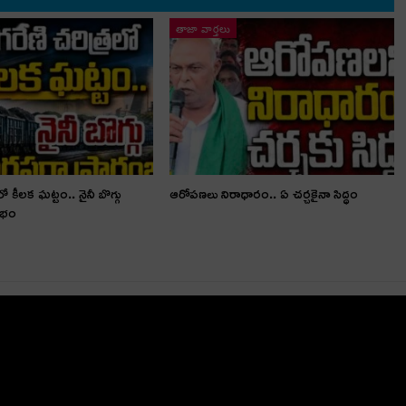
తాజా వార్తలు
లో కీలక ఘట్టం.. నైనీ బొగ్గు
ఆరోపణలు నిరాధారం.. ఏ చర్చకైనా సిద్ధం
ంభం