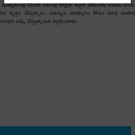
 ముఖ్యమంత్రి కేసీఆర్‌ అసెంబ్లీ సాక్షిగా ఇచ్చిన హామీలను అమలు చే
న వ్య‌క్తం చేస్తున్నారు. సమస్యల పరిష్కారం కోసం వివిధ రూపాల్
ిక సమ్మె చేస్తున్నామ‌ని వెల్ల‌డించారు.