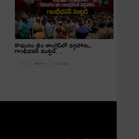
కొమురం భీం కాంగ్రెస్‌లో వర్గపోరు..
గాంధీభవన్ ముట్టడి…
PREV
NEXT
1 of 1,143