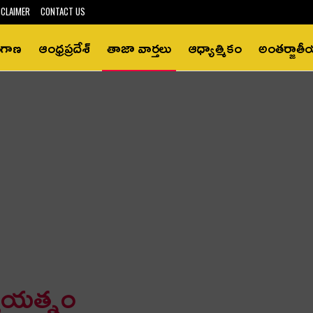
SCLAIMER
CONTACT US
ంగాణ
ఆంధ్రప్రదేశ్‌
తాజా వార్తలు
ఆధ్యాత్మికం
అంతర్జాత
్య‌య‌త్నం