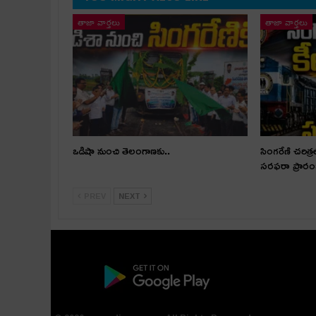
తాజా వార్తలు
తాజా వార్తలు
ఒడిషా నుంచి తెలంగాణ‌కు..
సింగరేణి చరిత్ర
సరఫరా ప్రార
PREV
NEXT