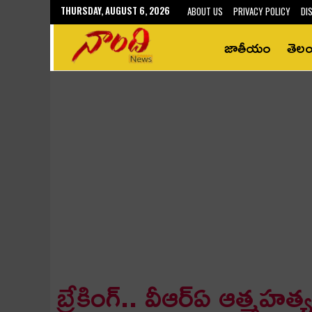
THURSDAY, AUGUST 6, 2026
ABOUT US
PRIVACY POLICY
DI
జాతీయం
తెల
బ్రేకింగ్‌.. వీఆర్ఏ ఆత్మ‌హ‌త