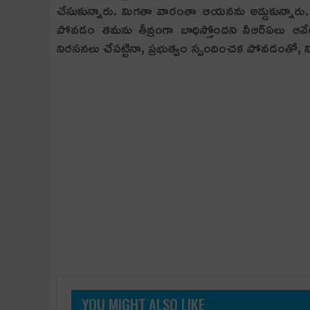
చేసుకున్నారు. మిగ‌తా వారంతా ఆయ‌న‌ను అడ్డుకున్నారు.
పోవడం తమను తీవ్రంగా బాధిస్తోంద‌ని వీఆర్ఏలు ఆవేద‌
నిరసనలు చేపట్టినా, ప్రభుత్వం స్పందించక పోవడంతో, నిరవధ
YOU MIGHT ALSO LIKE