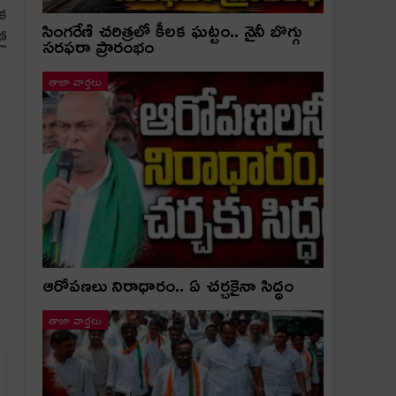
యక
సింగరేణి చరిత్రలో కీలక ఘట్టం.. నైనీ బొగ్గు
లో
సరఫరా ప్రారంభం
తాజా వార్తలు
ఆరోపణలు నిరాధారం.. ఏ చర్చకైనా సిద్ధం
తాజా వార్తలు