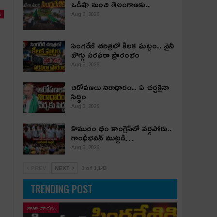
ఒడిషా నుంచి తెలంగాణ‌కు..
ు
Aug 6, 2026
సింగరేణి చరిత్రలో కీలక ఘట్టం.. నైనీ
బొగ్గు సరఫరా ప్రారంభం
Aug 5, 2026
ఆరోపణలు నిరాధారం.. ఏ చర్చకైనా
సిద్ధం
Aug 5, 2026
కొమురం భీం కాంగ్రెస్‌లో వర్గపోరు..
గాంధీభవన్ ముట్టడి…
Aug 5, 2026
PREV
NEXT
1 of 1,143
TRENDING POST
తాజా వార్తలు