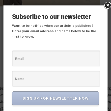
Subscribe to our newsletter
Want to be notified when our article is published?
Enter your email address and name below to be the
first to know.
చుకోకపోవ‌డంతో ఓ వీఆర్ఏ ఆత్మ‌య‌త్నాయ‌త్నం చేశారు. కొమురంభీం జిల్
ులు కేటాయించాని వీఆర్ఏ లు ఆందోళ‌న చేస్తున్నారు. తాము ప్ర‌భుత్వాని
SIGN UP FOR NEWSLETTER NOW
‌ని ఆగ్ర‌హం వ్య‌క్తం చేస్తున్నారు. రాష్ట్ర ప్ర‌భుత్వం వెంట‌నే స్పందించాల‌
్తున్న వి.ఆర్.ఏ. తిరుపతి పెట్రోల్ పోసుకుని ఆత్మ‌హ‌త్యాయ‌త్