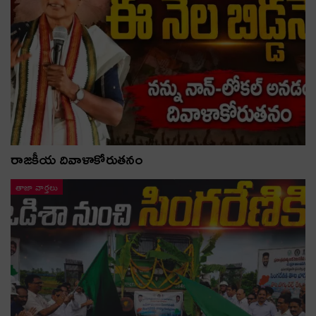
రాజకీయ దివాళాకోరుతనం
తాజా వార్తలు