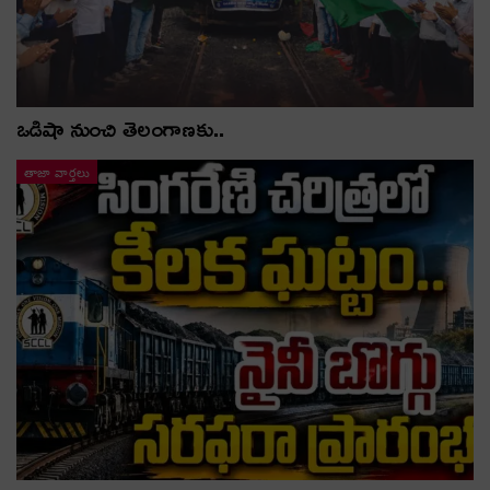
ఒడిషా నుంచి తెలంగాణ‌కు..
తాజా వార్తలు