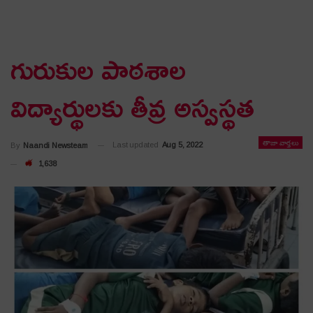
గురుకుల పాఠశాల
విద్యార్థులకు తీవ్ర అస్వస్థత
తాజా వార్తలు
Last updated
Aug 5, 2022
By
Naandi Newsteam
1,638