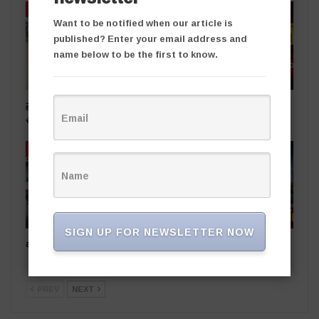
తాజా వార్తలు
తాజా వార్తలు
Want to be notified when our article is
published? Enter your email address and
name below to be the first to know.
ప్రభుత్వ స్థలాలను ఆక్రమిస్తే కఠిన
రాజకీయ దివాళాకోరుతనం
చర్యలు
తాజా వార్తలు
తాజా వార్తలు
SIGN UP FOR NEWSLETTER NOW
ఒడిషా నుంచి తెలంగాణ‌కు..
సింగరేణి చరిత్రలో కీలక ఘట్టం..
నైనీ బొగ్గు సరఫరా ప్రారంభం
PREV
NEXT