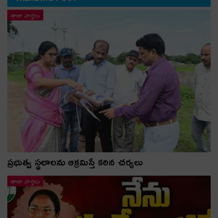
తాజా వార్తలు
ప్రభుత్వ స్థలాలను ఆక్రమిస్తే కఠిన చర్యలు
తాజా వార్తలు