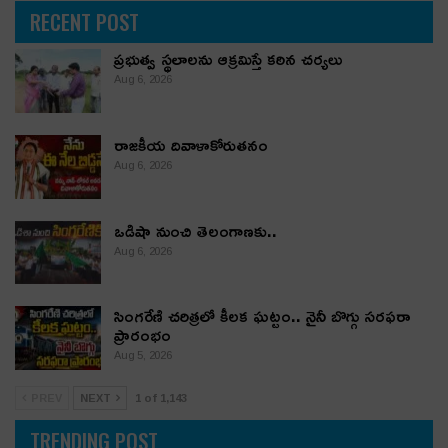
RECENT POST
ప్రభుత్వ స్థలాలను ఆక్రమిస్తే కఠిన చర్యలు
Aug 6, 2026
రాజకీయ దివాళాకోరుతనం
Aug 6, 2026
ఒడిషా నుంచి తెలంగాణ‌కు..
Aug 6, 2026
సింగరేణి చరిత్రలో కీలక ఘట్టం.. నైనీ బొగ్గు సరఫరా
ప్రారంభం
Aug 5, 2026
PREV
NEXT
1 of 1,143
TRENDING POST