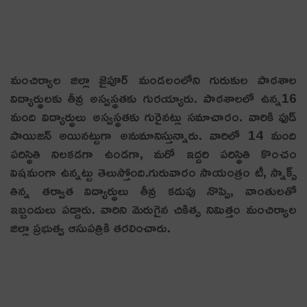
మంచిర్యాల జిల్లా జైపూర్ మండలంలోని గురుకుల పాఠశాల
విద్యార్థులకు తీవ్ర అస్వస్థతకు గురయ్యారు. పాఠశాలలో ఉన్న16
మంది విద్యార్థులు అస్వస్థతకు గురైనట్లు సమాచారం. వారికి ఫుడ్
పాయిజన్ అయినట్టుగా అనుమానిస్తున్నారు. వారిలో 14 మంది
పరిస్థితి నిలకడగా ఉండగా, మరో ఇద్దరి పరిస్థితి కొంచం
విషమంగా ఉన్నట్టు తెలుస్తోంది.గురువారం సాయంత్రం టీ, స్నాక్స్
తిన్న తర్వాత విద్యార్థులు తీవ్ర కడుపు నొప్పి, వాంతులతో
ఇబ్బందులు పడ్డారు. వారిని మెరుగైన చికిత్స నిమిత్తం మంచిర్యాల
జిల్లా ప్రభుత్వ ఆసుపత్రికి తరలించారు.