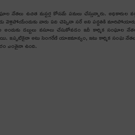
ంఘాల నేత‌లు ఉచిత మ‌స్ట‌ర్ల కోస‌మే ప‌నులు చేస్తున్నారు. అధికారుల వ‌ద
ు వెళ్లిపోయేందుకు వారు ఏది చెప్పినా స‌రే అని ప‌ద్ద‌తికి మారిపోయార
 చేయ‌డం అందుకు డ‌బ్బులు వ‌సూలు చేసుకోవ‌డం ఇదీ కార్మిక సంఘాల నేత
మారాయి. ఇప్ప‌టికైనా అటు సింగ‌రేణి యాజ‌మాన్యం, ఇటు కార్మిక సంఘ నేత‌
వ‌సరం ఎంతైనా ఉంది.