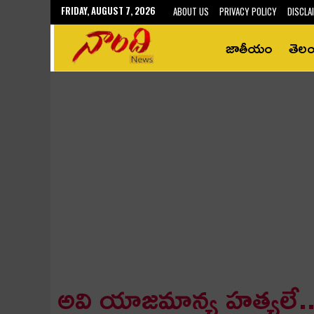
FRIDAY, AUGUST 7, 2026
ABOUT US
PRIVACY POLICY
DISCLA
జాతీయం
తెల
అవి యాజ‌మాన్య హ‌త్య‌లే.