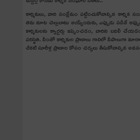
మ‌స్ట‌ర్ల కోసమే కార్మిక సంఘాల నేత‌లు..
కార్మికులు, వారి సంక్షేమం ప‌ట్టించుకోవాల్సిన కార్మిక స
త‌మ మాట చెల్లుబాటు అయ్యేందుకు, ఎప్పుడు ప‌డితే అప్పుడ
కార్మికుల‌కు క్వార్ట‌ర్లు ఇప్పించ‌డం, వారిని బ‌దిలీ
ప‌రిస్థితి. దీంతో కార్మికుల ప్రాణాలు గాలిలో దీపాలుగా 
చీక‌టి సూరీళ్ల ప్రాణాల కోసం చ‌ర్య‌లు తీసుకోవాల్సిన అ