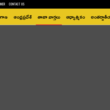
IMER
CONTACT US
ంగాణ
ఆంధ్రప్రదేశ్‌
తాజా వార్తలు
ఆధ్యాత్మికం
అంతర్జాత
.