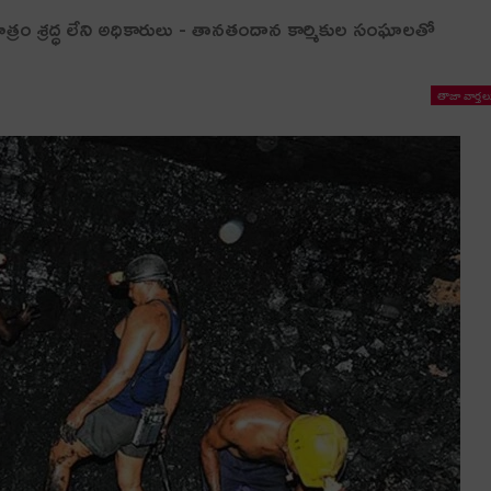
్రం శ్ర‌ద్ధ లేని అధికారులు - తాన‌తందాన కార్మికుల సంఘాల‌తో
తాజా వార్తల