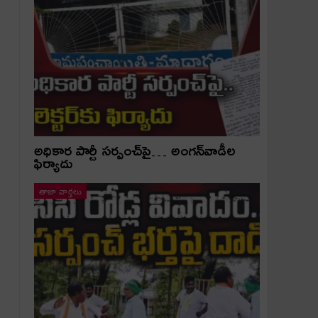
అధికార పార్టీ స‌ర్పంచ్‌పై… అంగ‌న్‌వాడీల
ఫిర్యాదు
తాజా వార్తలు