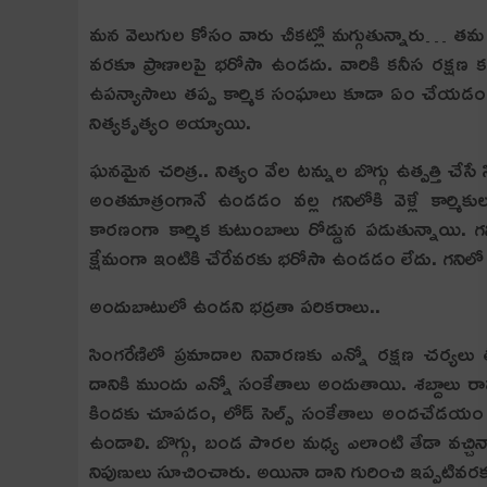
మ‌న వెలుగుల కోసం వారు చీక‌ట్లో మ‌గ్గుతున్నారు… త‌మ ప్రాణ
వ‌ర‌కూ ప్రాణాల‌పై భ‌రోసా ఉండ‌దు. వారికి క‌నీస ర‌క్ష‌
ఉప‌న్యాసాలు త‌ప్ప కార్మిక సంఘాలు కూడా ఏం చేయ‌డం లే
నిత్య‌కృత్యం అయ్యాయి.
ఘనమైన చరిత్ర.. నిత్యం వేల టన్నుల బొగ్గు ఉత్పత్తి చే
అంతమాత్రంగానే ఉండడం వల్ల గనిలోకి వెళ్లే కార్మికు
కారణంగా కార్మిక కుటుంబాలు రోడ్డున పడుతున్నాయి. గ
క్షేమంగా ఇంటికి చేరేవరకు భరోసా ఉండడం లేదు. గనిలో తర
అందుబాటులో ఉండ‌ని భ‌ద్ర‌తా ప‌రిక‌రాలు..
సింగ‌రేణిలో ప్ర‌మాదాల నివార‌ణ‌కు ఎన్నో ర‌క్ష‌ణ చ‌ర్య
దానికి ముందు ఎన్నో సంకేతాలు అందుతాయి. శ‌బ్దాలు రావ‌డం, 
కింద‌కు చూప‌డం, లోడ్ సెల్స్ సంకేతాలు అంద‌చేడ‌యం 
ఉండాలి. బొగ్గు, బండ పొర‌ల మ‌ధ్య ఎలాంటి తేడా వ‌చ్చినా గు
నిపుణులు సూచించారు. అయినా దాని గురించి ఇప్ప‌టివ‌ర‌కు