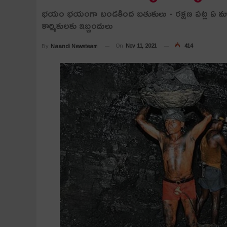
భ‌యం భ‌యంగా బండ‌కింద బ‌తుకులు - ర‌క్ష‌ణ ప‌ట్ల ఏ మాత
కార్మికుల‌కు ఇబ్బందులు
On
Nov 11, 2021
414
By
Naandi Newsteam