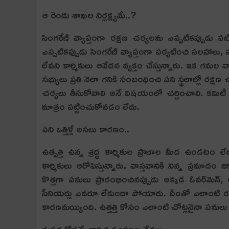
ఆ రెండు శాఖ‌ల‌ నిర్లక్ష్యమే..?
సింగరేణి వ్యాప్తంగా రక్షణ చర్యలను ఎప్పటికప్పుడు ప
ఎప్ప‌టిక‌ప్పుడు సింగ‌రేణి వ్యాప్తంగా ప‌ర్య‌టించి స‌ల‌హ
లేవ‌ని కార్మికులు ఆవేద‌న వ్య‌క్తం చేస్తున్నారు. ఇక గ‌ను
స‌భ్యులు ప్ర‌తి నెలా గ‌నికి సంబంధించి ప‌ని స్థ‌లాల్లో ర
చ‌ర్య‌లు తీసుకోవాలి అనే విష‌యంలో చ‌ర్చించాలి. క‌మిటీ 
మాత్రం ప‌ట్టించుకోవ‌డం లేదు.
ప‌ని ఒత్తిళ్లే అస‌లు కార‌ణం..
ఉత్ప‌త్తి ఉన్న శ్ర‌ద్ధ కార్మికుల ప్రాణాల మీద ఉండ‌టం లేద
కార్మికులు ఆరోపిస్తున్నారు. వాస్త‌వానికి నిన్న ప్ర‌మ
కొత్త‌గా ప‌నులు ప్రారంభించిన‌ప్పుడు అక్క‌డ ఓవ‌ర్‌మెన్‌
సీనియ‌ర్లు ఎవ‌రూ లేకుండా పోయారు. దీంతో ఎలాంటి ర‌క్ష‌ణ 
కార‌ణ‌మ‌య్యింది. ఉత్త‌త్తి కోసం ఎలాంటి చోట్ల‌నైనా ప‌నులు చ