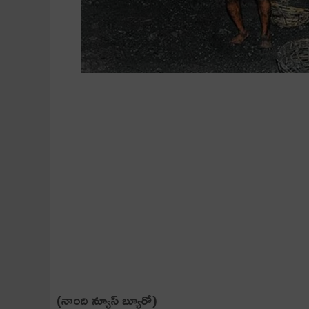
(నాంది న్యూస్ బ్యూరో)