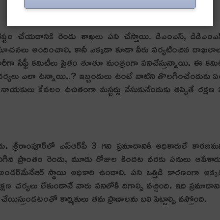
టిష్టం చేయడానికి రెండు శాఖలు ప‌ని చేస్తాయి. డిఎంఎస్, డిడిఎంఎ
ాలు, సూచ‌నలు అందించాలి. కానీ ఎక్క‌డా కూడా వీరు ప‌ర్య‌టించిన దాఖ‌లా
ల వారీగా సేఫ్టీ క‌మిటీలు సైతం తూతూ మంత్రంగా ప‌నిచేస్తున్నాయి. ఈ క‌మి
‌క్ష‌ణ చ‌ర్య‌లు ఎలా ఉన్నాయి..? ఇబ్బందులు ఉంటే వాటిని తొల‌గించేందుకు 
నాయ‌కులు కేవ‌లం ఉచితంగా మ‌స్ట‌ర్లు వేసుకునేందుకు త‌ప్పితే ర‌క్ష‌ణ
ు. శ్రీ‌రాంపూర్‌లో ఎస్ఆర్‌పీ 3 గ‌ని ప్ర‌మాదానికి అధికారులే కార‌ణ‌మ‌
ాదం జ‌రిగిన ప్రాంతం రెండు, మూడు రోజుల కింద‌ట వ‌ర‌కు ప‌నులు ఆపేశార
, అండ‌ర్‌మేనేజ‌ర్ స్థాయి అధికారి ఉండాలి. ప‌ని ఒత్తిడి కార‌ణంగా అక్క
చ‌ర్య‌లు లేకుండానే వారు ప‌నిలోకి దిగాల్సి వ‌చ్చింది. ఇది ప్ర‌మాదాని
ేయిస్తుండ‌టంతో కార్మికులు త‌మ ప్రాణాల‌ను బ‌లి పెట్టాల్సి వ‌స్తోంది.