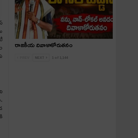
స్
లు
టీ
రాజకీయ దివాళాకోరుతనం
ఏం
 ఏ
PREV
NEXT
1 of 1,144
ని
ు.
‌డ
కి