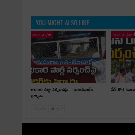
YOU MIGHT ALSO LIKE
తాజా వార్తలు
తాజా వార్తలు
అధికార పార్టీ స‌ర్పంచ్‌పై… అంగ‌న్‌వాడీల
సీసీ రోడ్ల వివాద
ఫిర్యాదు
PREV
NEXT