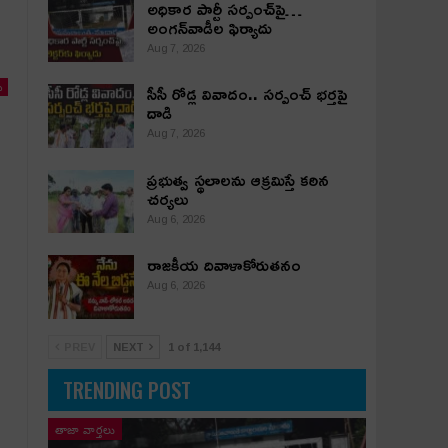
అధికార పార్టీ స‌ర్పంచ్‌పై…
అంగ‌న్‌వాడీల ఫిర్యాదు
Aug 7, 2026
సీసీ రోడ్ల వివాదం.. స‌ర్పంచ్ భ‌ర్త‌పై
ు
దాడి
Aug 7, 2026
ప్రభుత్వ స్థలాలను ఆక్రమిస్తే కఠిన
చర్యలు
Aug 6, 2026
రాజకీయ దివాళాకోరుతనం
Aug 6, 2026
PREV
NEXT
1 of 1,144
TRENDING POST
తాజా వార్తలు