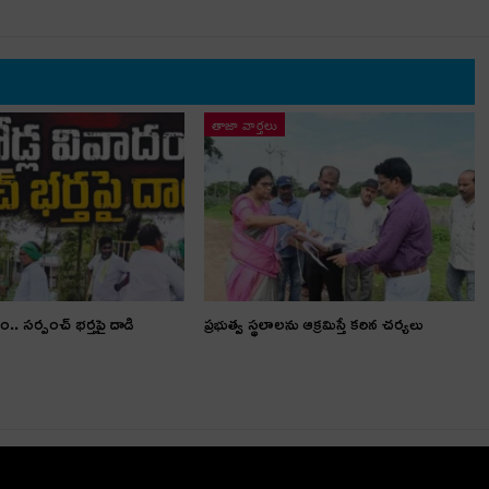
తాజా వార్తలు
ం.. స‌ర్పంచ్ భ‌ర్త‌పై దాడి
ప్రభుత్వ స్థలాలను ఆక్రమిస్తే కఠిన చర్యలు