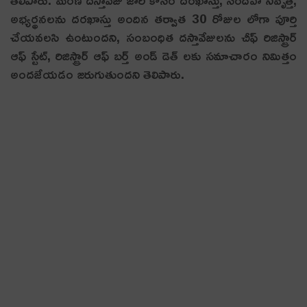
అభ్యర్థనలను దరఖాస్తు అందిన తర్వాత 30 రోజుల లోగా పూర్తి
చేయవలసి ఉంటుందని, సంబంధిత దస్తావేజులను చీఫ్ రిజిస్ట్రార్
ఆఫ్ స్టేట్, రిజిస్ట్రార్ ఆఫ్ బర్త్ అండ్ డెత్ లకు సమాచారం నిమిత్తం
అందజేయడం జరుగుతుందని తెలిపారు.