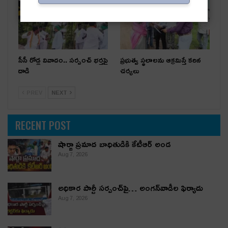
సీసీ రోడ్ల వివాదం.. స‌ర్పంచ్ భ‌ర్త‌పై
ప్రభుత్వ స్థలాలను ఆక్రమిస్తే కఠిన
దాడి
చర్యలు
PREV
NEXT
RECENT POST
షార్జా ప్రమాద బాధితుడికి కేటీఆర్ అండ
Aug 7, 2026
అధికార పార్టీ స‌ర్పంచ్‌పై… అంగ‌న్‌వాడీల ఫిర్యాదు
Aug 7, 2026