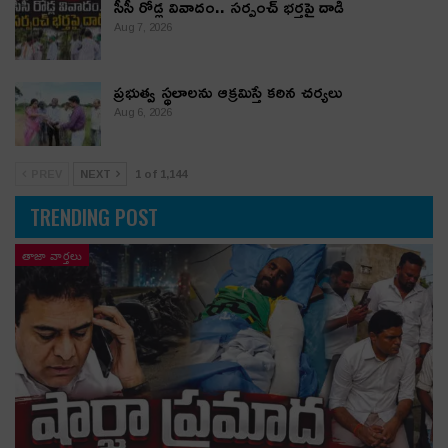
సీసీ రోడ్ల వివాదం.. స‌ర్పంచ్ భ‌ర్త‌పై దాడి
Aug 7, 2026
ప్రభుత్వ స్థలాలను ఆక్రమిస్తే కఠిన చర్యలు
Aug 6, 2026
PREV
NEXT
1 of 1,144
TRENDING POST
తాజా వార్తలు