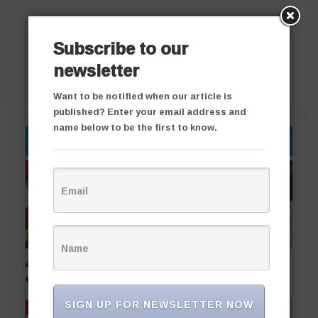
Subscribe to our
newsletter
Want to be notified when our article is
published? Enter your email address and
name below to be the first to know.
YOU MIGHT ALSO LIKE
తాజా వార్తలు
తాజా వార్తలు
షార్జా ప్రమాద బాధితుడికి కేటీఆర్
అధికార పార్టీ స‌ర్పంచ్‌పై…
అండ
అంగ‌న్‌వాడీల ఫిర్యాదు
SIGN UP FOR NEWSLETTER NOW
తాజా వార్తలు
తాజా వార్తలు