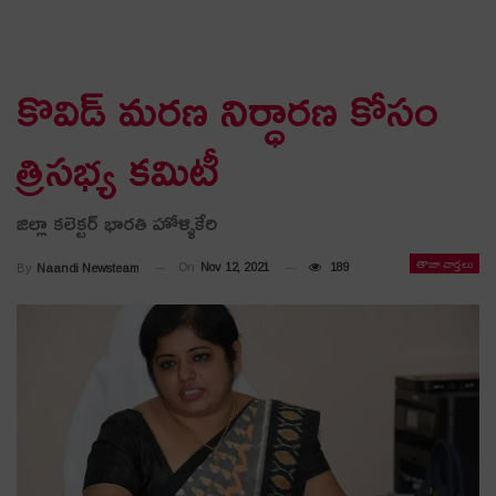
కొవిడ్ మరణ నిర్ధారణ కోసం
త్రిసభ్య కమిటీ
జిల్లా కలెక్టర్ భారతి హోళ్ళికేరి
తాజా వార్తలు
On
Nov 12, 2021
189
By
Naandi Newsteam