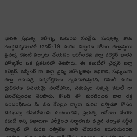
భారత ప్రభుత్వ ఆరోగ్య, కుటుంబ సంక్షేమ మంత్రిత్వ శాఖ
మార్గదర్శకాలతో కొవిడ్-19 మరణ నిర్ధారణ కోసం జిల్లాస్థాయి
త్రిసభ్య కమిటీ ఏర్పాటు చేయడం జరిగిందని జిల్లా కలెక్టర్ భారతి
హోళ్ళికేరి ఒక ప్రకటనలో తెలిపారు. ఈ కమిటీలో చైర్మన్ జిల్లా
కలెక్టర్, కన్వీనర్ గా జిల్లా వైద్య ఆరోగ్యశాఖ అధికారి, సభ్యులుగా
జిల్లా ఆసుపత్రి పర్యవేక్షకులు వ్యవహరిస్తారని, కమిటీ మరణ
ధ్రువీకరణ విషయమై సందేహాలు, సమస్యల నివృత్తి కమిటీ గా
పనిచేస్తుందని తెలిపారు. కొవిడ్ తో మరణించిన వారి రక్త
సంబంధీకులు మీ సేవ కేంద్రం ద్వారా మరణ దస్తావేజు కోసం
దరఖాస్తు చేసుకోవలసి ఉంటుందని, ప్రభుత్వ ఆదేశాల మేరకు
కమిటీ అన్ని విధాలుగా పరీక్షించి నిర్ధారణకు వచ్చిన తర్వాత నిర్ణీత
ఫార్మాట్ లో మరణ దస్తావేజు జారీ చేయడం జరుగుతుందని
తెలిపారు. మరణ దస్తావేజు జారీ కోసం దరఖాస్తు, సందేహ నివృత్తి,