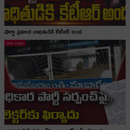
షార్జా ప్రమాద బాధితుడికి కేటీఆర్ అండ
తాజా వార్తలు