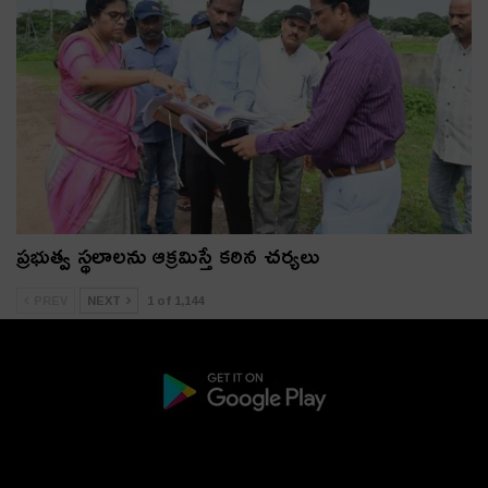
ప్రభుత్వ స్థలాలను ఆక్రమిస్తే కఠిన చర్యలు
PREV
NEXT
1 of 1,144