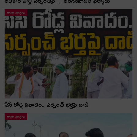
అధికార పార్టీ స‌ర్పంచ్‌పై… అంగ‌న్‌వాడీల ఫిర్యాదు
తాజా వార్తలు
సీసీ రోడ్ల వివాదం.. స‌ర్పంచ్ భ‌ర్త‌పై దాడి
తాజా వార్తలు