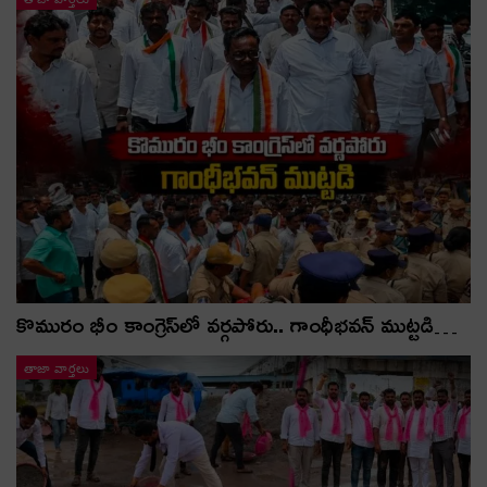
కొమురం భీం కాంగ్రెస్‌లో వర్గపోరు.. గాంధీభవన్ ముట్టడి…
తాజా వార్తలు