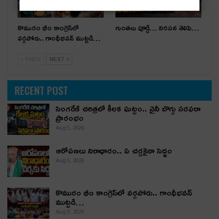
కొమురం భీం కాంగ్రెస్‌లో
గుంతలు పూడ్చి… నిరసన తెలిపి…
వర్గపోరు.. గాంధీభవన్ ముట్టడి…
PREV
NEXT
RECENT POST
సింగరేణి చరిత్రలో కీలక ఘట్టం.. నైనీ బొగ్గు సరఫరా
ప్రారంభం
Aug 5, 2026
ఆరోపణలు నిరాధారం.. ఏ చర్చకైనా సిద్ధం
Aug 5, 2026
కొమురం భీం కాంగ్రెస్‌లో వర్గపోరు.. గాంధీభవన్
ముట్టడి…
Aug 5, 2026