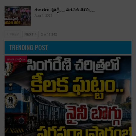
గుంతలు పూడ్చి… నిరసన తెలిపి…
Aug 4, 2026
PREV
NEXT
1 of 1,142
TRENDING POST
తాజా వార్తలు