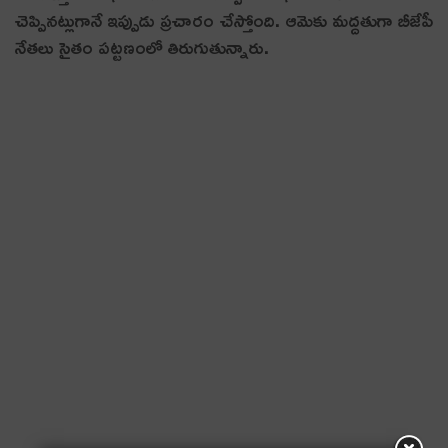
చెప్పిన‌ట్లుగానే ఇప్పుడు ప్ర‌చారం చేస్తోంది. ఆమెకు మ‌ద్ద‌తుగా బీజేపీ
నేత‌లు సైతం ప‌ట్ట‌ణంలో తిరుగుతున్నారు.