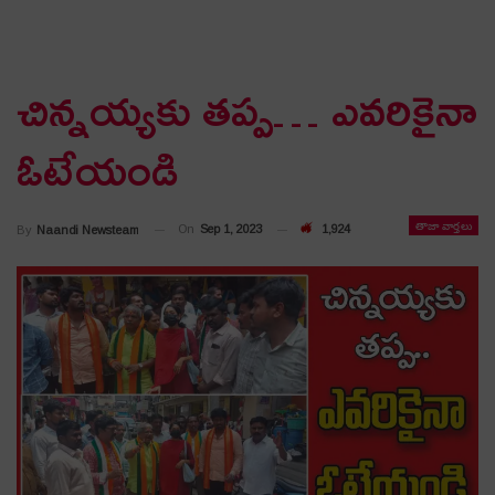
చిన్న‌య్య‌కు త‌ప్ప‌… ఎవ‌రికైనా
ఓటేయండి
తాజా వార్తలు
On
Sep 1, 2023
1,924
By
Naandi Newsteam