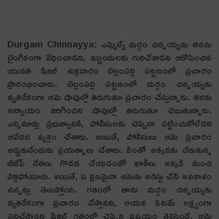
Durgam Chinnayya: ఎమ్మెల్యే దుర్గం చిన్న‌య్య‌ను త‌న‌ను
లైంగికంగా వేధించాడ‌ని, ఇబ్బందుల‌కు గురిచేశాడ‌ని ఆరోపించిన
యువ‌తి షేజ‌ల్ శుక్ర‌వారం బెల్లంప‌ల్లి ప‌ట్ట‌ణంలో ప్ర‌చారం
ప్రారంభించారు. బెల్లంప‌ల్లి ప‌ట్ట‌ణంలో దుర్గం చిన్న‌య్య‌కు
వ్య‌తిరేకంగా ఆమె షాపుల్లో తిరుగుతూ ప్ర‌చారం చేస్తున్నారు. త‌న‌కు
అన్యాయం జ‌రిగింద‌ని షాపుల్లో తిరుగుతూ చెబుతున్నారు.
ఎన్నిమార్లు ప్ర‌భుత్వానికి, పోలీసుల‌కు చెప్పినా ప‌ట్టించుకోలేద‌ని
ఆవేద‌న వ్య‌క్తం చేశారు. అయితే, పోలీసులు ఆమె ప్ర‌చారం
అడ్డుకునేందుకు ప్ర‌య‌త్నాలు చేశారు. దీంతో అక్క‌డ‌కు చేరుకున్న
బీజేపీ నేత‌లు గొడ‌వ చేయ‌డంతో ఖాకీలు అక్క‌డి నుంచి
వెళ్లిపోయారు. అయితే, ఏ క్ష‌ణ‌మైనా ఆమెను అరెస్టు చేసే అవ‌కాశం
ఉన్న‌ట్లు తెలుస్తోంది. గ‌తంలో తాను దుర్గం చిన్న‌య్య‌కు
వ్య‌తిరేకంగా ప్ర‌చారం చేస్తాన‌ని, ఆయ‌న ఓట‌మే ల‌క్ష్యంగా
ప‌నిచేస్తాన‌ని షేజ‌ల్ గ‌తంలో చెప్పిన విష‌యం తెలిసిందే. ఆమె