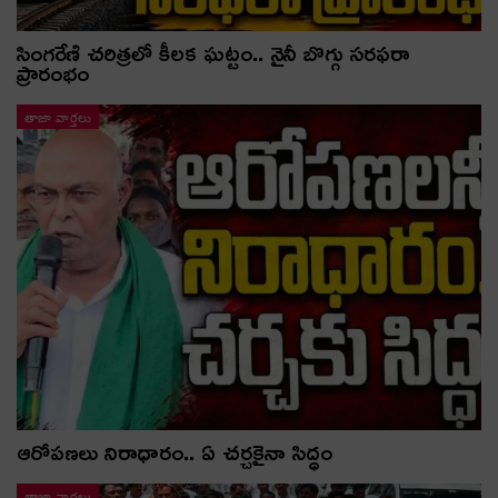
సింగరేణి చరిత్రలో కీలక ఘట్టం.. నైనీ బొగ్గు సరఫరా
ప్రారంభం
తాజా వార్తలు
ఆరోపణలు నిరాధారం.. ఏ చర్చకైనా సిద్ధం
తాజా వార్తలు