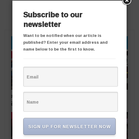
Subscribe to our
newsletter
Want to be notified when our article is
YOU MIGHT ALSO LIKE
published? Enter your email address and
name below to be the first to know.
తాజా వార్తలు
తాజా వార్తలు
సింగరేణి చరిత్రలో కీలక ఘట్టం..
ఆరోపణలు నిరాధారం.. ఏ
నైనీ బొగ్గు సరఫరా ప్రారంభం
చర్చకైనా సిద్ధం
తాజా వార్తలు
తాజా వార్తలు
SIGN UP FOR NEWSLETTER NOW