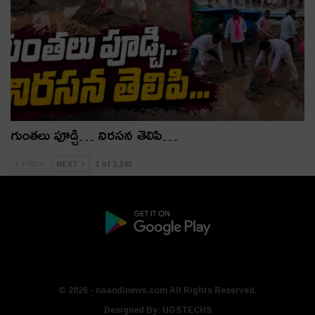
గుంతలు పూడ్చి… నిరసన తెలిపి…
PREV
NEXT
1 of 1,142
© 2026 - naandinews.com All Rights Reserved.
Designed By:
UGSTECHS