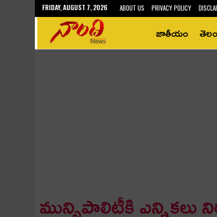
FRIDAY, AUGUST 7, 2026
ABOUT US
PRIVACY POLICY
DISCLA
జాతీయం
తెల
మున్సిపాలిటీకి ఎన్నిక‌లు న