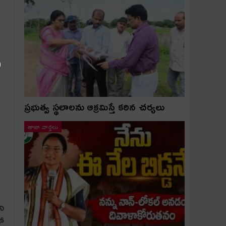
ప్రభుత్వ స్థలాలను ఆక్రమిస్తే కఠిన చర్యలు
తాజా వార్తలు
ని
తో