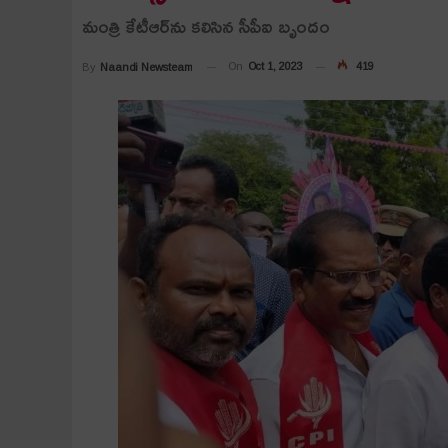
మంత్రి కేటీఆర్‌ను క‌లిసిన సీపీఐ బృందం
On
Oct 1, 2023
419
By
Naandi Newsteam