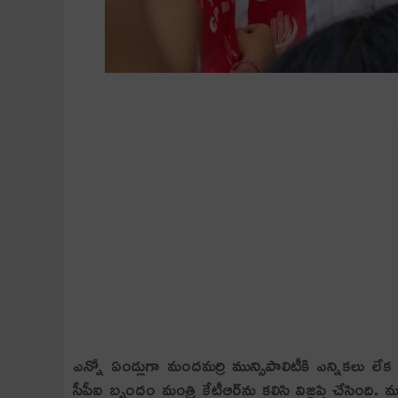
ఎన్నో ఏండ్లుగా మంద‌మ‌ర్రి మున్సిపాలిటీకి ఎన్నిక‌లు లేక
సీపీఐ బృందం మంత్రి కేటీఆర్‌ను క‌లిసి విజ్ఞ‌ప్తి చేసింది. మ