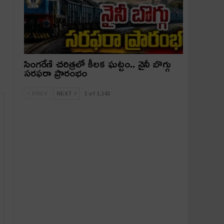
సింగరేణి చరిత్రలో కీలక ఘట్టం.. నైనీ బొగ్గు
సరఫరా ప్రారంభం
PREV
NEXT
1 of 1,143