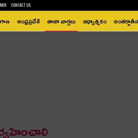
IMER
CONTACT US
ంగాణ
ఆంధ్రప్రదేశ్‌
తాజా వార్తలు
ఆధ్యాత్మికం
అంతర్జాత
ిర్వ‌హించాలి