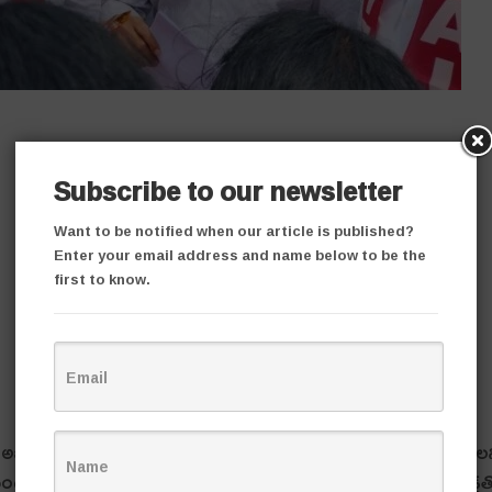
Subscribe to our newsletter
Want to be notified when our article is published?
Enter your email address and name below to be the
first to know.
 అభివృద్ధి కుంటుప‌డుతోంద‌ని ఇక్క‌డ వెంట‌నే ఎన్నిక‌లు నిర్వ‌హించాల‌
ంద‌మ‌ర్రి మున్సిపాలిటీకి వ‌చ్చిన మంత్రిని క‌లిసిన నేత‌లు ప‌లు డిమాండ్ల‌