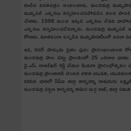
కూడిన విన‌తిప‌త్రం అందించారు. మందమర్రి మున్సిపా
మున్సిపల్ ఎన్నికలు నిర్వహించకపోవడం వలన పాలక వ
చేశారు. 1998 నుంచి ఇక్క‌డ ఎన్నిక‌లు లేవ‌ని వాపోయార
ఎన్నికలు నిర్వ‌హించ‌లేద‌న్నారు. మందమర్రి మున్సిపల్ అభ
కోరారు. నూతనంగా ఏర్పడిన మున్సిపాలిటీలలో ఆసరా పెన్షన
ఇక, లెద‌ర్ పార్కును సైతం పునః ప్రారంభించాల‌ని కోర
మందమర్రి పాల చెట్టు ప్రాంతంలో 25 ఎకరాల భూమి సే
వై.ఎస్. రాజశేఖర్ రెడ్డి చేతుల మీదుగా ప్రారంభోత్సవం 
మందమర్రి ప్రాంతానికి చెందిన దళిత యువతి, యువకులకు, ప్
క‌లిసిన వారిలో సీపీఐ జిల్లా కార్యదర్శి రామడుగు లక్ష్మణ
మందమర్రి పట్టణ కార్యదర్శి కామెర దుర్గ రాజ్, జిల్లా సమి