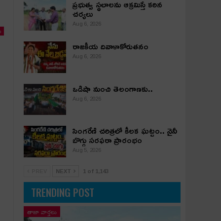
ప్రభుత్వ స్థలాలను ఆక్రమిస్తే కఠిన
చర్యలు
Aug 6, 2026
ు
రాజకీయ దివాళాకోరుతనం
Aug 6, 2026
ఒడిషా నుంచి తెలంగాణ‌కు..
Aug 6, 2026
సింగరేణి చరిత్రలో కీలక ఘట్టం.. నైనీ
బొగ్గు సరఫరా ప్రారంభం
Aug 5, 2026
PREV
NEXT
1 of 1,143
TRENDING POST
తాజా వార్తలు