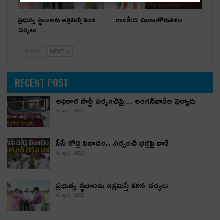
ప్రభుత్వ స్థలాలను ఆక్రమిస్తే కఠిన
రాజకీయ దివాళాకోరుతనం
చర్యలు
PREV
NEXT
RECENT POST
అధికార పార్టీ స‌ర్పంచ్‌పై… అంగ‌న్‌వాడీల ఫిర్యాదు
Aug 7, 2026
సీసీ రోడ్ల వివాదం.. స‌ర్పంచ్ భ‌ర్త‌పై దాడి
Aug 7, 2026
ప్రభుత్వ స్థలాలను ఆక్రమిస్తే కఠిన చర్యలు
Aug 6, 2026