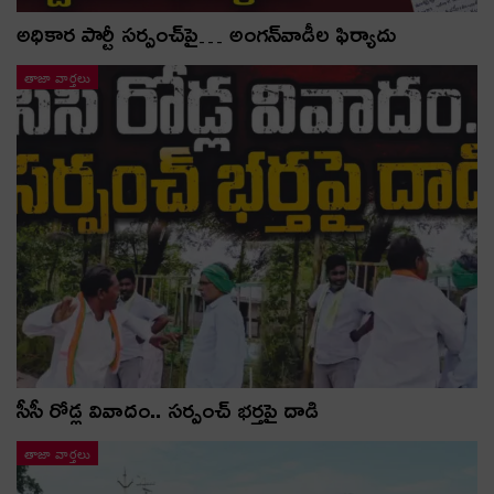
అధికార పార్టీ స‌ర్పంచ్‌పై… అంగ‌న్‌వాడీల ఫిర్యాదు
తాజా వార్తలు
సీసీ రోడ్ల వివాదం.. స‌ర్పంచ్ భ‌ర్త‌పై దాడి
తాజా వార్తలు