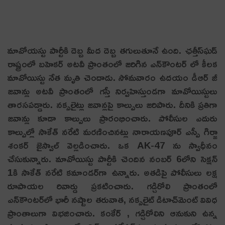
మావోయ‌స్టు పార్టీకి దెబ్బ మీద దెబ్బ త‌గులుతూనే ఉంది. ఛ‌త్తీస్‌ఘ‌డ్
రాష్ట్రంలో బ‌హెక‌ర్ అట‌వీ ప్రాంతంలో జ‌రిగిన ఎన్‌కౌంట‌ర్ లో కీల‌క
మావోయిస్టు నేత మృతి చెందాడు. సోమ‌వారం ఉద‌యం డీఆర్ జీ
జ‌వాన్లు అట‌వీ ప్రాంతంలో గ‌స్తీ నిర్వ‌హిస్తుండ‌గా మావోయిస్టులు
తార‌స‌ప‌డ్డారు. నక్సలైట్లు జవాన్లపై కాల్పులు జరిపారు. దీనికి ప్రతిగా
జవాన్లు కూడా కాల్పులు ప్రారంభించారు. పోలీసుల ఎదురు
కాల్పుల్లో సాకేత్ న‌రేటి మ‌ర‌ణించిన‌ట్లు నారాయణపూర్ ఎస్పీ గిర్జా
శంకర్ జైస్వాల్ వెల్ల‌డించారు. ఒక AK-47 ను స్వాధీనం
చేసుకున్నారు. మావోయిస్టు పార్టీకి చెందిన నంబర్ 6లోని సెక్షన్
1కి సాకేత్ నరేటి కమాండర్‌గా ఉన్నారు. అతడిపై పోలీసులు లక్ష
రూపాయల రివార్డు ప్రకటించారు. గడ్చిరోలి ప్రాంతంలో
ఎన్‌కౌంటర్‌లో భారీ నష్టాల తరువాత, నక్సలైట్ డిటాచ్‌మెంట్ వివిధ
ప్రాంతాలుగా విభజించారు. కంకేర్ , గడ్చిరోలిని ఆనుకుని ఉన్న