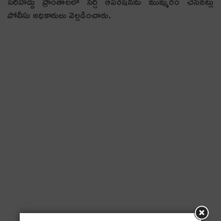
సరిహద్దు ప్రాంతాలలో సెర్చ్ ఆపరేషన్‌ను ముమ్మరం చేసిన‌ట్లు
పోలీసు అధికారులు వెల్ల‌డించారు.