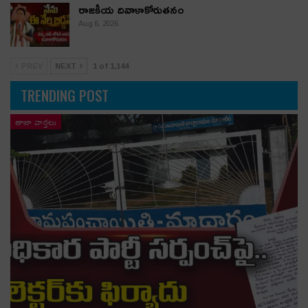
రాజకీయ దివాళాకోరుతనం
Aug 6, 2026
PREV
NEXT
1 of 1,144
TRENDING POST
తాజా వార్తలు