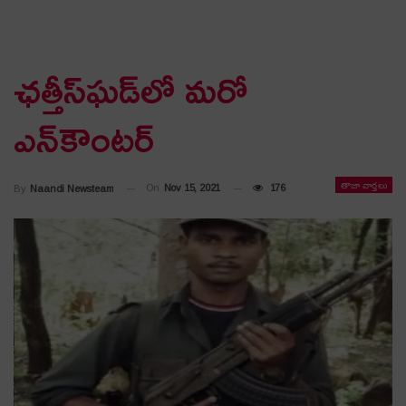
ఛ‌త్తీస్‌ఘ‌డ్‌లో మ‌రో
ఎన్‌కౌంట‌ర్‌
తాజా వార్తలు
On
Nov 15, 2021
176
By
Naandi Newsteam