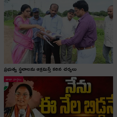
ప్రభుత్వ స్థలాలను ఆక్రమిస్తే కఠిన చర్యలు
తాజా వార్తలు