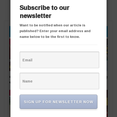
Subscribe to our
newsletter
Want to be notified when our article is
YOU MIGHT ALSO LIKE
published? Enter your email address and
name below to be the first to know.
తాజా వార్తలు
తాజా వార్తలు
అధికార పార్టీ స‌ర్పంచ్‌పై…
సీసీ రోడ్ల వివాదం.. స‌ర్పంచ్ భ‌ర్త‌పై
అంగ‌న్‌వాడీల ఫిర్యాదు
దాడి
తాజా వార్తలు
తాజా వార్తలు
SIGN UP FOR NEWSLETTER NOW