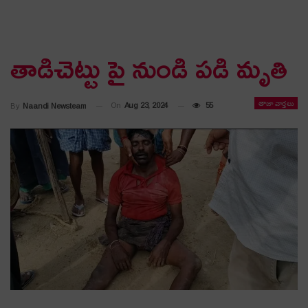
తాడిచెట్టు పై నుండి పడి మృతి
తాజా వార్తలు
On
Aug 23, 2024
55
By
Naandi Newsteam