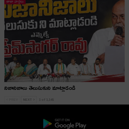
తాజా వార్తలు
నిజానిజాలు తెలుసుకుని మాట్లాడండి
PREV
NEXT
1 of 1,145