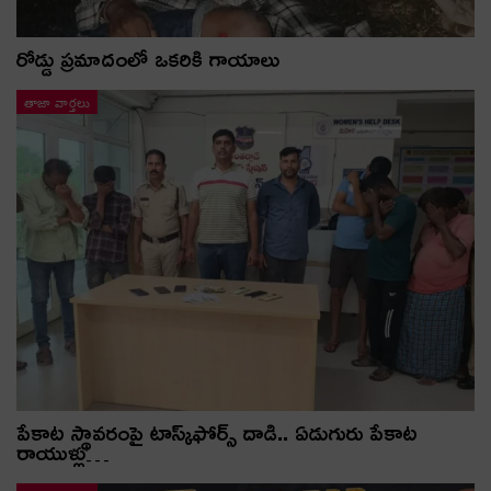
రోడ్డు ప్రమాదంలో ఒకరికి గాయాలు
తాజా వార్తలు
పేకాట స్థావరంపై టాస్క్‌ఫోర్స్ దాడి.. ఏడుగురు పేకాట
రాయుళ్లు…