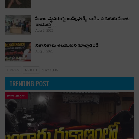
పేకాట స్థావరంపై టాస్క్‌ఫోర్స్ దాడి.. ఏడుగురు పేకాట
రాయుళ్లు…
Aug 8, 2026
నిజానిజాలు తెలుసుకుని మాట్లాడండి
Aug 8, 2026
PREV
NEXT
1 of 1,145
TRENDING POST
తాజా వార్తలు