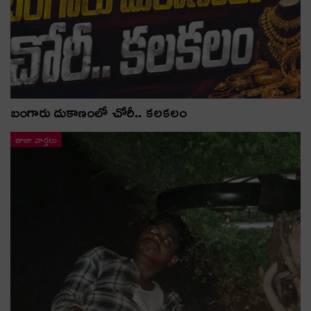
బంగారు దుకాణంలో చోరీ.. కలకలం
తాజా వార్తలు