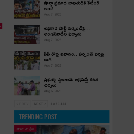
షార్జా ప్రమాద బాధితుడికి కేటీఆర్
అండ
Aug 7, 2026
అధికార పార్టీ స‌ర్పంచ్‌పై…
ు
అంగ‌న్‌వాడీల ఫిర్యాదు
Aug 7, 2026
సీసీ రోడ్ల వివాదం.. స‌ర్పంచ్ భ‌ర్త‌పై
దాడి
Aug 7, 2026
ప్రభుత్వ స్థలాలను ఆక్రమిస్తే కఠిన
చర్యలు
Aug 6, 2026
PREV
NEXT
1 of 1,144
TRENDING POST
తాజా వార్తలు