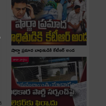
షార్జా ప్రమాద బాధితుడికి కేటీఆర్ అండ
తాజా వార్తలు
డి