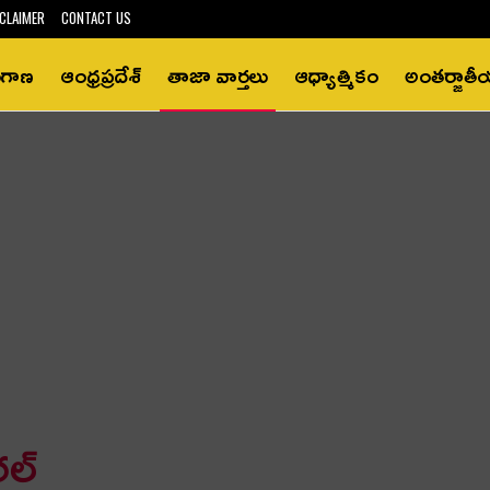
CLAIMER
CONTACT US
ంగాణ
ఆంధ్రప్రదేశ్‌
తాజా వార్తలు
ఆధ్యాత్మికం
అంతర్జాత
ల్‌