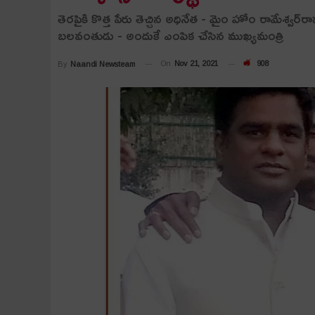
తెర‌పైకి కొత్త పేరు తెచ్చిన అధినేత‌ - మైం హోం రామేశ్వ‌ర్‌
బ‌ల‌వంతుడు - అందుకే ఎంపిక చేసిన ముఖ్య‌మంత్రి
On
Nov 21, 2021
908
By
Naandi Newsteam