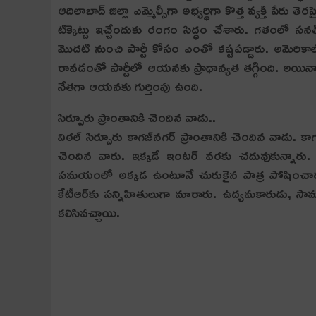
ఆదిలాబాద్ జిల్లా ఎమ్మెల్సీగా అభ్య‌ర్థిగా కొత్త వ్య‌క్తి పేర
టిక్కెట్టు ఇచ్చేందుకు రంగం సిద్ధం చేశారు. గ‌తంలో స‌న‌త్
మొద‌టి నుంచి పార్టీ కోసం ఎంతో క‌ష్ట‌ప‌డ్డారు. అమెరికాలో
రావ‌డంతో పార్టీలో ఆయ‌న‌కు ప్రాధాన్య‌త త‌గ్గింది. అయినా ప
నేత‌గా ఆయ‌న‌కు గుర్తింపు ఉంది.
సిర్పూరు ప్రాంతానికి చెందిన వాడు..
విఠ‌ల్ సిర్పూరు కాగ‌జ్‌న‌గ‌ర్ ప్రాంతానికి చెందిన వాడు. కాగ
చెందిన వారు. ఇక్క‌డే ఇంట‌ర్ వ‌ర‌కు చ‌దువుకున్నారు. వ
స‌మ‌యంలో అక్క‌డ ఉంటూనే చురుకైన పాత్ర పోషించారు. ఇక
కేటీఆర్‌కు స‌న్నిహితులుగా మారారు. ఉద్య‌మ‌కారుడు, స
క‌లిసివ‌చ్చాయి.