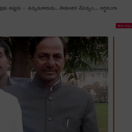
రావుకు ఆప్తుడు - ఉద్య‌మ‌కారుడు.. సామాజిక నేప‌థ్యం... ఆర్థికంగా
తాజా వార్తల