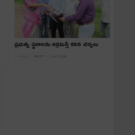
ప్రభుత్వ స్థలాలను ఆక్రమిస్తే కఠిన చర్యలు
PREV
NEXT
1 of 1,144