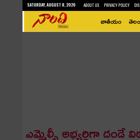
SATURDAY, AUGUST 8, 2026
ABOUT US
PRIVACY POLICY
DIS
జాతీయం
తెల
ఎమ్మెల్సీ అభ్య‌ర్థిగా దండే విఠ‌