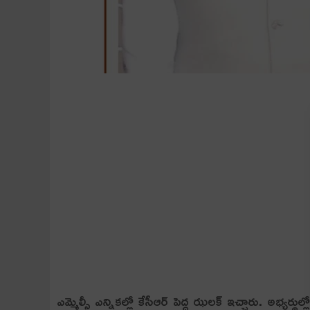
ఎమ్మెల్సీ ఎన్నిక‌ల్లో కేసీఆర్ పెద్ద ఝ‌ల‌క్ ఇచ్చారు. అభ్య‌ర్థుల