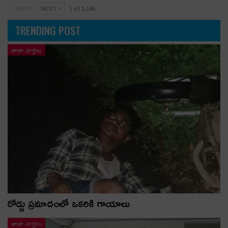
PREV
NEXT
1 of 1,145
TRENDING POST
తాజా వార్తలు
రోడ్డు ప్రమాదంలో ఒకరికి గాయాలు
తాజా వార్తలు