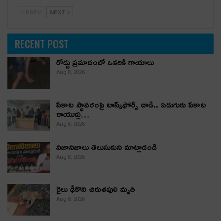
PREV
NEXT
RECENT POST
రోడ్డు ప్రమాదంలో ఒకరికి గాయాలు
Aug 8, 2026
పేకాట స్థావరంపై టాస్క్‌ఫోర్స్ దాడి.. ఏడుగురు పేకాట
రాయుళ్లు…
Aug 8, 2026
నిజానిజాలు తెలుసుకుని మాట్లాడండి
Aug 8, 2026
రైలు ఢీకొని చిరుతపులి మృతి
Aug 8, 2026