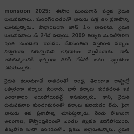
monsoon 2025: ఈసారి ముందుగానే వ‌చ్చిన నైరుతి
రుతుప‌వ‌నాలు.. మంద‌గించ‌డంతో భానుడు మ‌ళ్లీ త‌న ప్ర‌తాపాన్ని
చూపిస్తున్నాడు.. సాధారణంగా జూన్ 1న రావలసిన నైరుతి
రుతుప‌వ‌నాలు మే 24నే వచ్చాయి. 2009 తర్వాత మొదటిసారిగా
ఇంత ముందుగా రావడం. దేశ‌మంత‌టా విస్త‌రించి వ‌ర్షాలు
విస్తారంగా కురుస్తాయ‌ని అధికారులు వెల్ల‌డించారు. కానీ,
అనుకున్న‌దానికి భిన్నంగా తిరిగి వేడితో జ‌నం ఇబ్బందులు
ప‌డుతున్నారు.
నైరుతి ముందుగానే రావ‌డంతో ఆంధ్ర, తెలంగాణ రాష్ట్రాల్లో
విస్తారంగా వర్షాలు కురిశారు. భారీ వర్షాలు కురవడంత ఇక
ఎండాకాలం అయిపోయినట్టే అనుకున్నారు.. కానీ, నైరుతి
రుతుప‌వ‌నాల మంద‌గ‌మ‌నంతో వ‌ర్షాలు కురియ‌డం లేదు. పైగా
భానుడు త‌న ప్ర‌తాపాన్ని చూపిస్తున్నాడు. రెండు రోజులుగా
తెలంగాణ, కోస్తాంధ్రతీరంలో ఎండల తీవ్ర‌వ‌త పెరిగిపోయింది.
ఉక్కపోత కూడా పెరగడంతో.. ప్రజలు అల్లాడుతున్నారు. నైరుతి