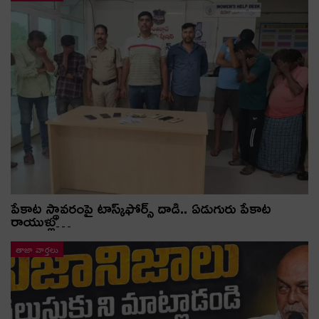
పేకాట స్థావరంపై టాస్క్‌ఫోర్స్ దాడి.. ఏడుగురు పేకాట
రాయుళ్లు…
తాజా వార్తలు