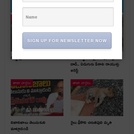
YOU MIGHT ALSO LIKE
తాజా వార్తలు
తాజా వార్తలు
SIGN UP FOR NEWSLETTER NOW
రోడ్డు ప్రమాదంలో ఒకరికి గాయాలు
పేకాట స్థావరంపై టాస్క్‌ఫోర్స్
దాడి.. ఏడుగురు పేకాట రాయుళ్లు
అరెస్ట్
తాజా వార్తలు
తాజా వార్తలు
నిజానిజాలు తెలుసుకుని
రైలు ఢీకొని చిరుతపులి మృతి
మాట్లాడండి