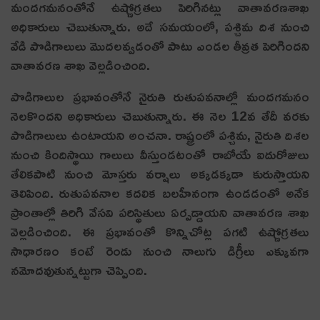
మందగమనంతోనే ఉష్ణోగ్రతలు పెరిగినట్లు వాతావరణశాఖ
అధికారులు చెబుతున్నారు. అదే స‌మ‌యంలో, పశ్చిమ దిశ నుంచి
వేడి పొడిగాలులు మొదలవ్వడంతో పాటు ఎండల తీవ్రత పెరిగిందని
వాతావరణ శాఖ వెల్లడించింది.
పొడిగాలుల ప్రభావంతోనే నైరుతి రుతుప‌వ‌నాల్లో మంద‌గ‌మ‌నం
నెల‌కొంద‌ని అధికారులు చెబుతున్నారు. ఈ నెల 12వ తేదీ వ‌ర‌కు
పొడిగాలులు ఉంటాయ‌ని అంచ‌నా. రాష్ట్రంలో పశ్చిమ, నైరుతి దిశల
నుంచి కిందిస్థాయి గాలులు వీస్తుండటంతో రాబోయే ఐదురోజులు
తేలికపాటి నుంచి మోస్తరు వర్షాలు అక్కడక్కడా కురుస్తాయని
తెలిపింది. రుతుపవనాల కదలిక బలహీనంగా ఉండడంతో అనేక
ప్రాంతాల్లో తిరిగి వేసవి పరిస్థితులు ఏర్పడ్డాయని వాతావరణ శాఖ
వెల్లడించింది. ఈ ప్రభావంతో కొన్నిచోట్ల పగటి ఉష్ణోగ్రతలు
సాధారణం కంటే రెండు నుంచి నాలుగు డిగ్రీలు ఎక్కువగా
నమోదవుతున్నట్టుగా చెప్పింది.