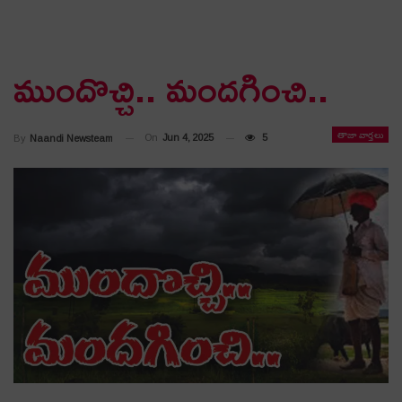
ముందొచ్చి.. మంద‌గించి..
తాజా వార్తలు
On
Jun 4, 2025
5
By
Naandi Newsteam