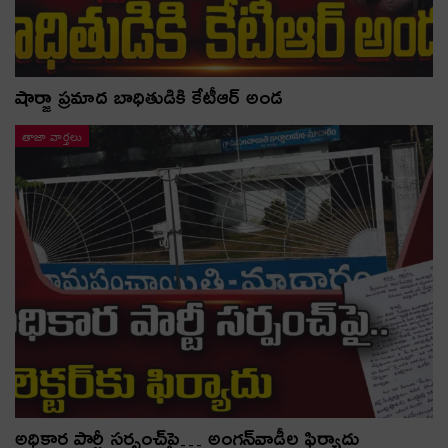
షార్జా ప్రమాద బాధితుడికి కేటీఆర్ అండ
తాజా వార్తలు
అధికార పార్టీ స‌ర్పంచ్‌పై… అంగ‌న్‌వాడీల ఫిర్యాదు