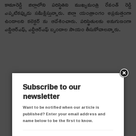
కామారెడ్డి జిల్లాలోని పరిస్థితిని ముఖ్యమంత్రి రేవంత్ రెడ్డి
ఎప్పటికప్పుడు సమీక్షిస్తున్నారు. జిల్లా యంత్రాంగం అప్రమత్తంగా
ఉండాలని కలెక్టర్ ను ఆదేశించారు. పరిస్థితులకు అనుగుణంగా
ఎన్డీఆర్ఎఫ్, ఎల్డీఆర్ఎఫ్ బృందాల సాయం తీసుకోవాలన్నారు.
Subscribe to our
newsletter
Want to be notified when our article is
published? Enter your email address and
name below to be the first to know.