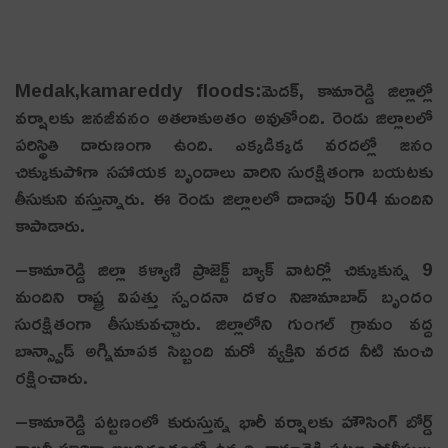
Medak,kamareddy floods:మెదక్, కామారెడ్డి జిల్లాల్లో
వర్షాలకు జనజీవనం అతలాకుఅతం అవుతోంది. రెండు జిల్లాలలో
పరిస్థితి దారుణంగా ఉంది. ఎక్కడిక్కడ వరదల్లో జనం
చిక్కుకుపోగా సహాయక బృందాలు వారిని సురక్షితంగా బయటకు
తీసుకుని వస్తున్నారు. ఈ రెండు జిల్లాలలో దాదాపు 504 మందిని
కాపాడారు.
–కామారెడ్డి జిల్లా కళ్యాణి ప్రాజెక్ట్ బ్యాక్ వాటర్లో చిక్కుకున్న 9
మందిని రాష్ట్ర విపత్తు స్పందనా దళం నిజామాబాద్ బృందం
సురక్షితంగా తీసుకువచ్చారు. జిల్లాలోని గుంగల్ గ్రామం వద్ద
బాన్స్వాడ్ అగ్నిమాపక సిబ్బంది మరో వ్యక్తిని వరద నీటి నుంచి
రక్షించారు.
–కామారెడ్డి పట్టణంలో కురుస్తున్న భారీ వర్షాలకు హౌసింగ్ బోర్డ్
కాలనీ పూర్తిగా జలదిగ్బంధంలో ఉన్నది. కామారెడ్డి పట్టణ పోలీసులు