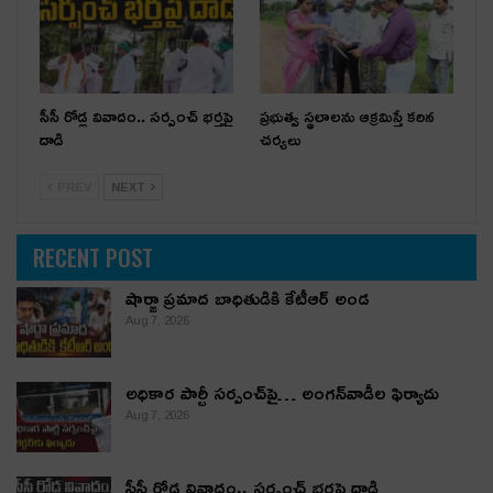
సీసీ రోడ్ల వివాదం.. స‌ర్పంచ్ భ‌ర్త‌పై
ప్రభుత్వ స్థలాలను ఆక్రమిస్తే కఠిన
దాడి
చర్యలు
PREV
NEXT
RECENT POST
షార్జా ప్రమాద బాధితుడికి కేటీఆర్ అండ
Aug 7, 2026
అధికార పార్టీ స‌ర్పంచ్‌పై… అంగ‌న్‌వాడీల ఫిర్యాదు
Aug 7, 2026
సీసీ రోడ్ల వివాదం.. స‌ర్పంచ్ భ‌ర్త‌పై దాడి