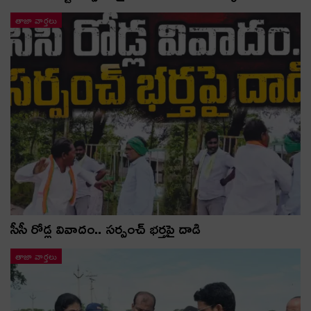
తాజా వార్తలు
సీసీ రోడ్ల వివాదం.. స‌ర్పంచ్ భ‌ర్త‌పై దాడి
తాజా వార్తలు