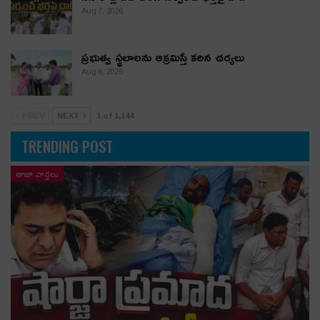
Aug 7, 2026
ప్రభుత్వ స్థలాలను ఆక్రమిస్తే కఠిన చర్యలు
Aug 6, 2026
PREV
NEXT
1 of 1,144
TRENDING POST
తాజా వార్తలు