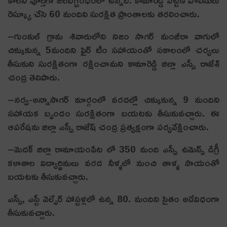
రెస్క్యూ చేసి 60 మందిని సురక్షిత ప్రాంతాలకు తరలించారు.
–గుంకుల్ గ్రామ శివారులోని నిజం సాగర్ మంజీరా వాగులో
చిక్కుకున్న 5మందిని ఫైర్ టీం సహాయంతో సకాలంలో చర్యలు
తీసుకుని సురక్షితంగా రక్షించామని కామారెడ్డి జిల్లా ఎస్పీ రాజేశ్
చంద్ర తెలిపారు.
–నర్వ-అన్నాసాగర్ మార్గంలో వరదల్లో చిక్కుకున్న 9 మందిని
సహాయక బృందం సురక్షితంగా బయటకు తీసుకువచ్చారు. ఈ
ఆపరేషను జిల్లా ఎస్పీ రాజేష్ చంద్ర ప్రత్యక్షంగా పర్యవేక్షించారు.
–మెదక్ జిల్లా రామాయంపేట లో 350 మంది ఎస్సీ ఉమెన్స్ డిగ్రీ
కళాశాల విద్యార్థినులు వరద నీళ్ళలో నుంచి తాళ్ళ సాయంతో
బయటకు తీసుకువచ్చారు.
ఎస్సీ, ఎస్టీ వెల్ఫేర్ హాస్టళ్లలో ఉన్న 80. మందిని సైతం అదేవిధంగా
తీసుకువచ్చారు.