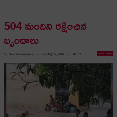
504 మందిని రక్షించిన
బృందాలు
తాజా వార్తలు
On
Aug 27, 2025
17
By
Naandi Newsteam