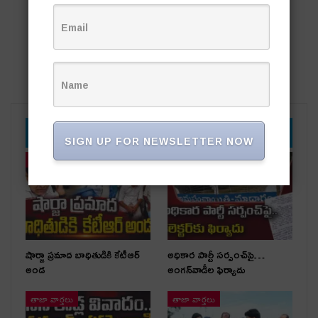
YOU MIGHT ALSO LIKE
SIGN UP FOR NEWSLETTER NOW
తాజా వార్తలు
తాజా వార్తలు
షార్జా ప్రమాద బాధితుడికి కేటీఆర్
అధికార పార్టీ స‌ర్పంచ్‌పై…
అండ
అంగ‌న్‌వాడీల ఫిర్యాదు
తాజా వార్తలు
తాజా వార్తలు