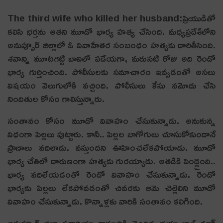
The third wife who killed her husband:ప్రియుడితో
క‌లిసి భ‌ర్త‌ను అత‌ని మూడో భార్య హ‌త్య చేసింది. మధ్యప్రదేశ్‌లోని
అనుప్పూర్ జిల్లాలో ఓ వివాహేతర సంబంధం హత్యకు దారితీసింది.
శవాన్ని మూటగట్టి బావిలో పడేయగా, మరుసటి రోజు అది రెండో
భార్య గుర్తించింది. పోలీసులకు సమాచారం ఇవ్వడంతో అసలు
విషయం వెలుగులోకి వచ్చింది. పోలీసులు కేసు నమోదు చేసి
నిందితుల కోసం గాలిస్తున్నారు.
సంతానం కోసం మూడో వివాహం చేసుకున్నాడు. అనుకున్న
విధంగా పిల్ల‌లు పుట్టారు. కానీ.. పిల్లల బాగోగులు చూసుకోకుండానే
ప్రాణాలు వదిలాడు. వస్తుందని ఊహించలేకపోయాడు. మూడో
భార్య చేతిలో దారుణంగా హత్యకు గురయ్యాడు. అతడికి పెండ్లైంది..
భార్య వదిలేయడంతో రెండో వివాహం చేసుకున్నాడు. రెండో
భార్యకు పిల్లలు లేకపోవడంతో చివరకు ఆమె చెల్లెలిని మూడో
వివాహం చేసుకున్నాడు. కొన్నాళ్లకు వారికి సంతానం కలిగింది.
అనుప్పూర్ జిల్లా సకారియా గ్రామానికి చెందిన భయ్యాలాల్ రజక్