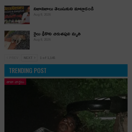
నిజానిజాలు తెలుసుకుని మాట్లాడండి
Aug 8, 2026
రైలు ఢీకొని చిరుతపులి మృతి
Aug 8, 2026
PREV
NEXT
1 of 1,145
TRENDING POST
తాజా వార్తలు