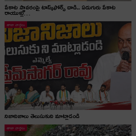
పేకాట స్థావరంపై టాస్క్‌ఫోర్స్ దాడి.. ఏడుగురు పేకాట
రాయుళ్లు…
తాజా వార్తలు
నిజానిజాలు తెలుసుకుని మాట్లాడండి
తాజా వార్తలు