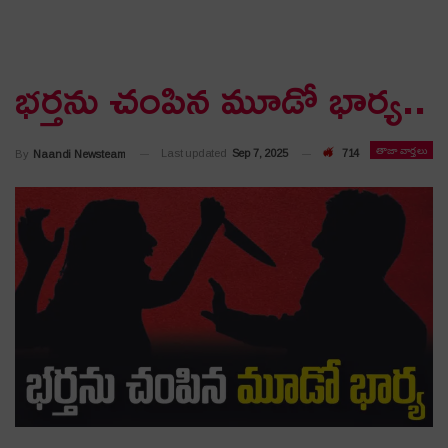
భర్తను చంపిన మూడో భార్య..
తాజా వార్తలు
Last updated
Sep 7, 2025
714
By
Naandi Newsteam