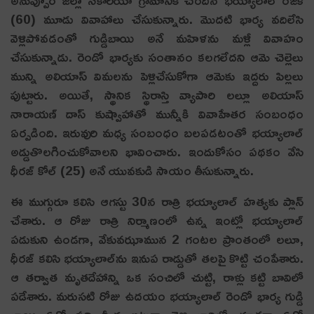
(60) మూడు వివాహాలు చేసుకున్నారు. మొదటి భార్య వదిలేసి
వెళ్లిపోవడంతో గుడ్డిబాయి అనే మహిళను మళ్లీ వివాహం
చేసుకున్నాడు. రెండో భార్యకు సంతానం కలగలేదని ఆమె చెల్లెలు
మున్ని అలియాస్ విమలను పెళ్లిచేసుకోగా ఆమెకు ఇద్దరు పిల్లలు
పుట్టారు. అయితే, స్థానిక స్థిరాస్తి వ్యాపారి లల్లూ అలియాస్
నారాయణ్ దాస్ కుష్వాహాతో మున్నీకి వివాహేతర సంబంధం
ఏర్పడింది. ఇరువురి మధ్య సంబంధం బలపడటంతో భయ్యాలాల్‌
అడ్డుతొలగించుకోవాలని భావించారు. ఇందుకోసం పథకం వేసి
ధీరజ్ కోల్ (25) అనే యువకుడి సాయం తీసుకున్నారు.
ఈ ముగ్గురూ కలిసి ఆగస్టు 30న రాత్రి భయ్యాలాల్ హత్యకు ప్లాన్
చేశారు. ఆ రోజు రాత్రి నిర్మాణంలో ఉన్న ఇంట్లో భయ్యాలాల్
పడుకుని ఉండ‌గా, వేకువఝామున‌ 2 గంటల ప్రాంతంలో లలూ,
ధీరజ్ కలిసి భయ్యాలాల్‌ను ఇనుప రాడ్డుతో తలపై కొట్టి చంపేశారు.
ఆ తర్వాత మృతదేహాన్ని ఒక సంచిలో చుట్టి, రాళ్లు కట్టి బావిలో
పడేశారు. మరుసటి రోజు ఉదయం భయ్యాలాల్ రెండో భార్య గుడ్డి