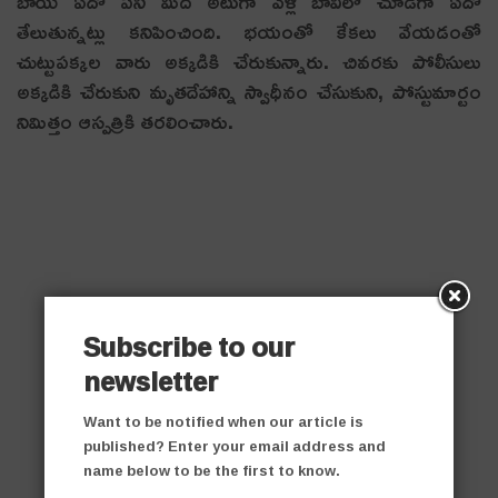
బాయి ఏదో పని మీద అటుగా వెళ్లి బావిలో చూడగా ఏదో
తేలుతున్నట్లు కనిపించింది. భయంతో కేకలు వేయడంతో
చుట్టుపక్కల వారు అక్కడికి చేరుకున్నారు. చివరకు పోలీసులు
అక్కడికి చేరుకుని మృతదేహాన్ని స్వాధీనం చేసుకుని, పోస్టుమార్టం
నిమిత్తం ఆస్పత్రికి తరలించారు.
Subscribe to our
newsletter
Want to be notified when our article is
published? Enter your email address and
name below to be the first to know.