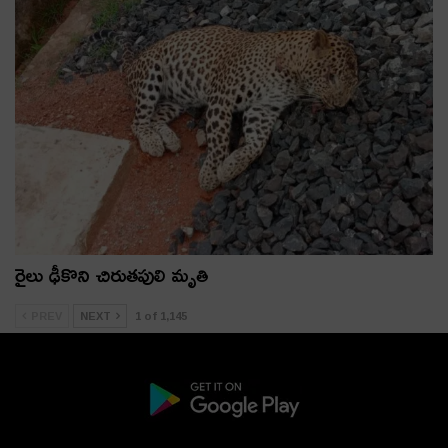
రైలు ఢీకొని చిరుతపులి మృతి
PREV
NEXT
1 of 1,145