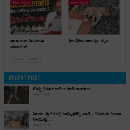
తాజా వార్తలు
తాజా వార్తలు
నిజానిజాలు తెలుసుకుని
రైలు ఢీకొని చిరుతపులి మృతి
మాట్లాడండి
PREV
NEXT
RECENT POST
రోడ్డు ప్రమాదంలో ఒకరికి గాయాలు
Aug 8, 2026
పేకాట స్థావరంపై టాస్క్‌ఫోర్స్ దాడి.. ఏడుగురు పేకాట
రాయుళ్లు…
Aug 8, 2026