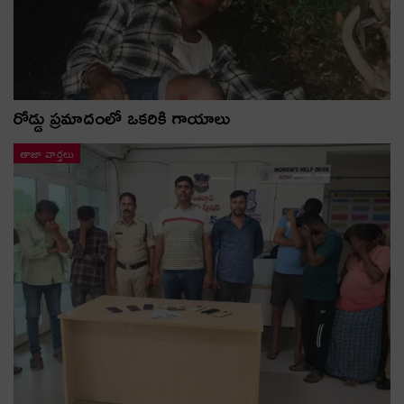
రోడ్డు ప్రమాదంలో ఒకరికి గాయాలు
తాజా వార్తలు