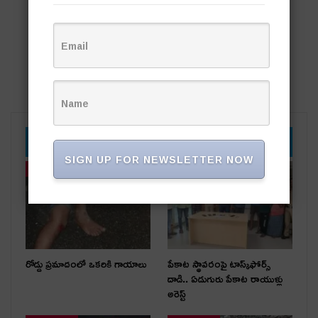
YOU MIGHT ALSO LIKE
SIGN UP FOR NEWSLETTER NOW
తాజా వార్తలు
తాజా వార్తలు
రోడ్డు ప్రమాదంలో ఒకరికి గాయాలు
పేకాట స్థావరంపై టాస్క్‌ఫోర్స్
దాడి.. ఏడుగురు పేకాట రాయుళ్లు
అరెస్ట్