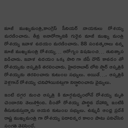
మాజీ ముఖ్య‌మంత్రి,కాంగ్రెస్ సీనియ‌ర్ నాయ‌కులు రోశ‌య్య
మ‌ర‌ణించారు. తీవ్ర అనారోగ్యానికి గురైన మాజీ ముఖ్య మంత్రి
రోశయ్య ఇవాళ ఉద‌యం మ‌ర‌ణించారు. 88 సంవ‌త్స‌రాలు ఉన్న
మాజీ ముఖ్య‌మంత్రి రోశ‌య్య‌… ఆరోగ్యం విష‌మించి… తుదిశ్వాస
విడిచారు. ఇవాళ ఉద‌యం ఒక్క సారి గా బీపీ డౌన్ కావడం తో
రోశ‌య్య‌ను ఆస్పత్రికి తరలించారు. హైద‌రాబాద్ లోని స్టార్ ఆస్పత్రికి
రోశ‌య్య‌ను తరలించారు కుటుంబ సభ్యులు. అయితే…. ఆస్పత్రికి
వెళ్లగానే రోశయ్య చనిపోయినట్లుగా నిర్ధారించారు వైద్యులు.
ఇంటి దగ్గర నుంచి ఆస్పత్రి కి మార్గమధ్యంలోనే రోశయ్య మృతి
చెందార‌ని తెలుస్తోంది. దీంతో రోశయ్య పార్థివ దేహాన్ని ఇంటికి
తీసుకువస్తున్నారు ఆయ‌న కుటుంబ సభ్యులు. ఉమ్మ‌డి ఆంధ్ర ప్ర‌దేశ్
రాష్ట్ర ముఖ్య‌మంత్రి గా రోశ‌య్య ఏడాదిన్న‌ర కాలం పాటు ప‌నిచేసిన
సంగ‌తి తెలిసిందే.