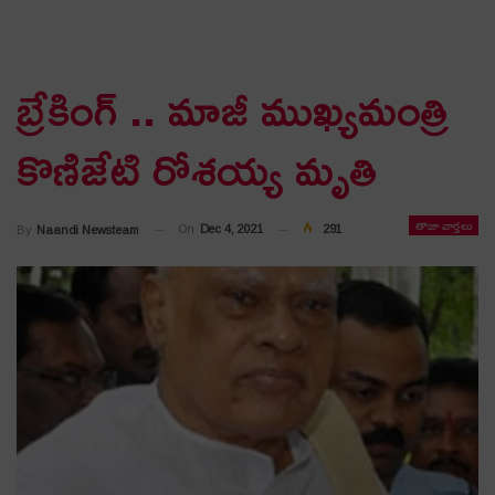
బ్రేకింగ్ .. మాజీ ముఖ్య‌మంత్రి
కొణిజేటి రోశ‌య్య మృతి
తాజా వార్తలు
On
Dec 4, 2021
291
By
Naandi Newsteam