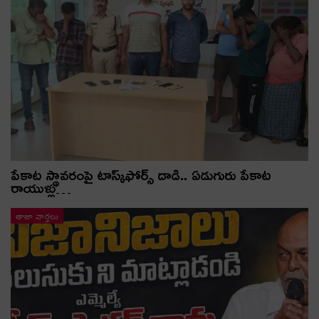
పేకాట స్థావరంపై టాస్క్‌ఫోర్స్ దాడి.. ఏడుగురు పేకాట
రాయుళ్లు…
తాజా వార్తలు