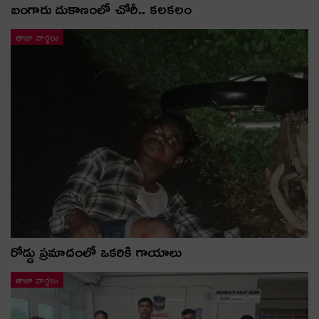
బంగారు దుకాణంలో చోరీ.. కలకలం
తాజా వార్తలు
రోడ్డు ప్రమాదంలో ఒకరికి గాయాలు
తాజా వార్తలు