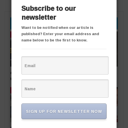
Subscribe to our
newsletter
YOU MIGHT ALSO LIKE
Want to be notified when our article is
published? Enter your email address and
తాజా వార్తలు
తాజా వార్తలు
name below to be the first to know.
బంగారు దుకాణంలో చోరీ..
రోడ్డు ప్రమాదంలో ఒకరికి గాయాలు
కలకలం
తాజా వార్తలు
తాజా వార్తలు
SIGN UP FOR NEWSLETTER NOW