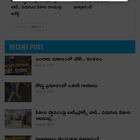
పేకాట స్థావరంపై టాస్క్‌ఫోర్స్
నిజానిజాలు తెలుసుకుని
దాడి.. ఏడుగురు పేకాట రాయుళ్లు
మాట్లాడండి
అరెస్ట్
PREV
NEXT
RECENT POST
బంగారు దుకాణంలో చోరీ.. కలకలం
Aug 9, 2026
రోడ్డు ప్రమాదంలో ఒకరికి గాయాలు
Aug 8, 2026
పేకాట స్థావరంపై టాస్క్‌ఫోర్స్ దాడి.. ఏడుగురు పేకాట
రాయుళ్లు…
Aug 8, 2026
నిజానిజాలు తెలుసుకుని మాట్లాడండి