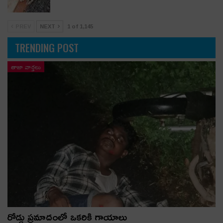
PREV
NEXT
1 of 1,145
TRENDING POST
తాజా వార్తలు
రోడ్డు ప్రమాదంలో ఒకరికి గాయాలు