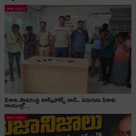
తాజా వార్తలు
పేకాట స్థావరంపై టాస్క్‌ఫోర్స్ దాడి.. ఏడుగురు పేకాట
రాయుళ్లు…
తాజా వార్తలు