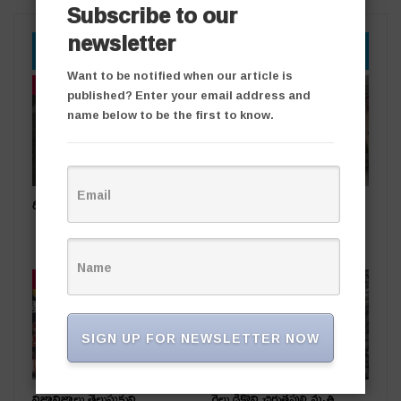
Subscribe to our
newsletter
YOU MIGHT ALSO LIKE
Want to be notified when our article is
తాజా వార్తలు
తాజా వార్తలు
published? Enter your email address and
name below to be the first to know.
రోడ్డు ప్రమాదంలో ఒకరికి గాయాలు
పేకాట స్థావరంపై టాస్క్‌ఫోర్స్
దాడి.. ఏడుగురు పేకాట రాయుళ్లు
అరెస్ట్
తాజా వార్తలు
తాజా వార్తలు
SIGN UP FOR NEWSLETTER NOW
నిజానిజాలు తెలుసుకుని
రైలు ఢీకొని చిరుతపులి మృతి