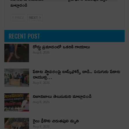
మాట్లాడండి
PREV
NEXT
RECENT POST
రోడ్డు ప్రమాదంలో ఒకరికి గాయాలు
Aug 8, 2026
పేకాట స్థావరంపై టాస్క్‌ఫోర్స్ దాడి.. ఏడుగురు పేకాట
రాయుళ్లు…
Aug 8, 2026
నిజానిజాలు తెలుసుకుని మాట్లాడండి
Aug 8, 2026
రైలు ఢీకొని చిరుతపులి మృతి
Aug 8, 2026