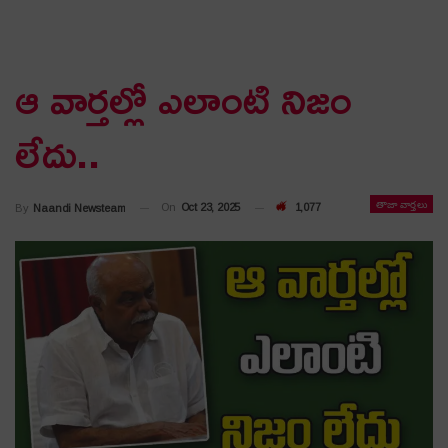
ఆ వార్త‌ల్లో ఎలాంటి నిజం
లేదు..
తాజా వార్తలు
On
Oct 23, 2025
1,077
By
Naandi Newsteam