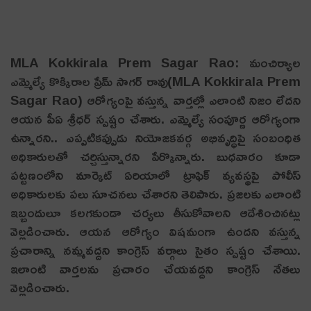
MLA Kokkirala Prem Sagar Rao: మంచిర్యాల
ఎమ్మెల్యే కొక్కిరాల ప్రేమ్ సాగర్ రావు(MLA Kokkirala Prem
Sagar Rao) ఆరోగ్యంపై వస్తున్న వార్తల్లో ఎలాంటి నిజం లేదని
ఆయ‌న‌ పీఏ శ్రీధర్ స్పష్టం చేశారు. ఎమ్మెల్యే సంపూర్ణ ఆరోగ్యంగా
ఉన్నారని.. ఎప్పటికప్పుడు నియోజకవర్గ అభివృద్ధిపై సంబంధిత
అధికారులతో చర్చిస్తున్నారని పేర్కొన్నారు. బుధవారం కూడా
పట్టణంలోని మార్కెట్ ఏరియాలో ట్రాఫిక్ వ్యవస్థపై పోలీస్
అధికారులకు పలు సూచనలు చేశారని తెలిపారు. ప్రజలకు ఎలాంటి
ఇబ్బందులూ కలగకుండా చర్యలు తీసుకోవాలని ఆదేశించినట్లు
వెల్లడించారు. ఆయ‌న ఆరోగ్యం విష‌మంగా ఉంద‌ని వ‌స్తున్న
ప్ర‌చారాన్ని న‌మ్మ‌వ‌ద్ద‌ని కాంగ్రెస్ వ‌ర్గాలు సైతం స్ప‌ష్టం చేశాయి.
ఇలాంటి వార్త‌లను ప్ర‌చారం చేయ‌వ‌ద్ద‌ని కాంగ్రెస్ నేత‌లు
వెల్ల‌డించారు.