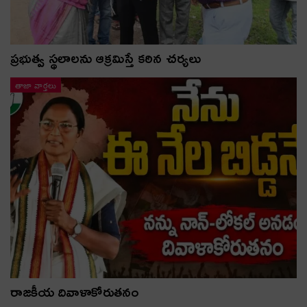
ప్రభుత్వ స్థలాలను ఆక్రమిస్తే కఠిన చర్యలు
తాజా వార్తలు
రాజకీయ దివాళాకోరుతనం