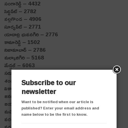
సంగారెడ్డి – 4432
సిద్దిపేట్ – 2782
నల్లగొండ – 4906
సూర్యపేట్ – 2771
యాదాద్రి భువనగిరి – 2776
కామారెడ్డి – 1502
నిజామాబాద్ – 2786
మల్కాజిగిరి – 5168
మేడ్చల్ – 6063
సరూర్ నగర్ – 7845
శంషాబాద్ – 8536
Subscribe to our
వికారాబాద్ – 1808
newsletter
జనగామ – 1697
Want to be notified when our article is
జయశంకర్ భూపాల్ ప‌ల్లి – 1863
published? Enter your email address and
మహబూబాబాద్ – 1800
name below to be the first to know.
వరంగల్ రూరల్ – 1958
వరంగల్ అర్బన్ – 3175