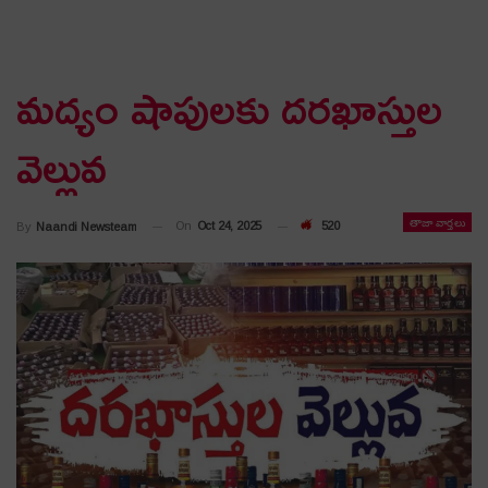
మ‌ద్యం షాపుల‌కు ద‌ర‌ఖాస్తుల
వెల్లువ‌
తాజా వార్తలు
On
Oct 24, 2025
520
By
Naandi Newsteam