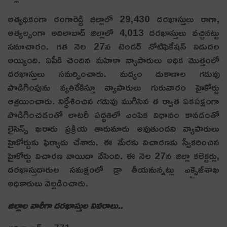
అత్యధికంగా రంగారెడ్డి జిల్లాలో 29,430 దరఖాస్తులు రాగా,
అత్యల్పంగా అదిలాబాద్‌ జిల్లాలో 4,013 దరఖాస్తులు వచ్చినట్టు
సమాచారం. గత నెల 27న టెండర్‌ నోటిఫికేషన్‌ విడుదల
అయ్యింది. ఏపీకి చెందిన మహిళా వ్యాపారులు అధిక మొత్తంలో
దరఖాస్తులు స‌మ‌ర్పించారు. మద్యం దుకాణాల గడువు
పొడిగింపును వ్యతిరేకిస్తూ వ్యాపారులు గురువారం హైకోర్టు
ఆశ్రయించారు. నిర్దేశించిన గడువు ముగిసిన త ర్వాత ఏకపక్షంగా
పొడిగించడంతో లాటరీ పద్ధతిలో ఎంపిక విధానం కావడంతో
లైసెన్స్‌ ఖరారు ప్రక్రియ తారుమారు అవుతుందని వ్యాపారులు
హైకోర్టుకు ఫిర్యాదు చేశారు. ఈ మేరకు విచారణకు స్వీకరించిన
హైకోర్టు విచారణ వాయిదా వేసింది. ఈ నెల 27న జిల్లా క‌లెక్ట‌ర్లు,
ద‌ర‌ఖాస్తుదారుల స‌మ‌క్షంలో డ్రా తీయ‌నున్న‌ట్లు ఎక్సైజ్‌శాఖ
అధికారులు వెల్ల‌డించారు.
జిల్లాల వారీగా దరఖాస్తుల వివరాలు..