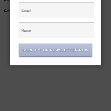
మొత్తంగా 95,285 దరఖాస్తులు వచ్చాయి.
SIGN UP FOR NEWSLETTER NOW