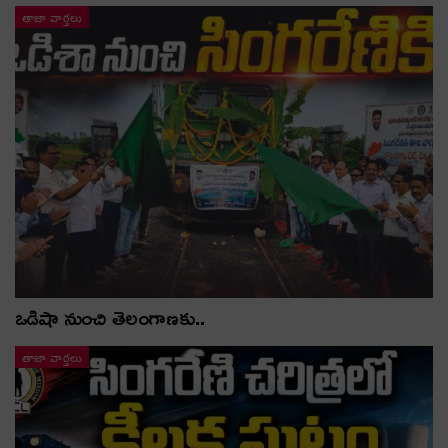
తాజా వార్తలు
ఒడిషా నుంచి తెలంగాణ‌కు..
తాజా వార్తలు