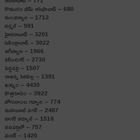
ఆదిలాబాద్ – 771
కొమురం భీమ్ ఆసిఫాబాద్ – 680
మంచిర్యాల – 1712
నిర్మల్ – 991
హైదరాబాద్ – 3201
సికింద్రాబాద్ – 3022
జగిత్యాల – 1966
కరీంనగర్ – 2730
పెద్దపల్లి – 1507
రాజన్న సిరిసిల్ల – 1381
ఖమ్మం – 4430
కొత్తగూడెం – 3922
జోగులాంబ గద్వాల – 774
మహబూబ్ న‌గ‌ర్ – 2487
నాగర్ క‌ర్నూల్ – 1518
వనపర్తిలో – 757
మెదక్ – 1420