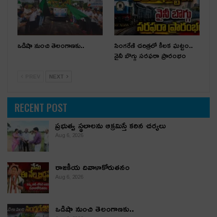
ఒడిషా నుంచి తెలంగాణ‌కు..
సింగరేణి చరిత్రలో కీలక ఘట్టం..
నైనీ బొగ్గు సరఫరా ప్రారంభం
PREV
NEXT
RECENT POST
ప్రభుత్వ స్థలాలను ఆక్రమిస్తే కఠిన చర్యలు
Aug 6, 2026
రాజకీయ దివాళాకోరుతనం
Aug 6, 2026
ఒడిషా నుంచి తెలంగాణ‌కు..