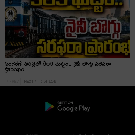
సింగరేణి చరిత్రలో కీలక ఘట్టం.. నైనీ బొగ్గు సరఫరా
ప్రారంభం
PREV
NEXT
1 of 1,143