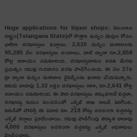
Huge applications for liquor shops: తెలంగాణ
రాష్ట్రం(Telangana State)లో కొత్త‌గా మ‌ద్యం షాపుల కోసం
భారీగా ద‌ర‌ఖాస్తులు వ‌చ్చాయి. 2,620 మద్యం దుకాణాలకు
95,285 వేల దరఖాస్తులు అందాయి. వాటి ద్వారా రూ.2,858
కోట్ల ఆదాయం సమకూరింది. దరఖాస్తుదారుల వినతి మేరకు
ప్రభుత్వం గడువు గురవారం వరకు పొడిగించింది. ఈ నెల 27న
డ్రా ద్వారా మద్యం దుకాణాల లైసెన్స్‌లను ఖరారు చేయనున్నారు.
నిరుడు దాదాపు 1.32 లక్షల దరఖాస్తులు రాగా, రూ.2,641 కోట్ల
ఆదాయం సమకూరింది. ఈ సారి దరఖాస్తులు త‌క్కువ‌గానే వచ్చినా,
దరఖాస్తు రుసుం పెంచడంతో ఎక్సైజ్‌ శాఖ రాబడి పెరిగింది.
నిరుడితో పోలిస్తే ఈ ఏడాది రూ. 218 కోట్లు అదనంగా వచ్చినట్టు
ఎక్సైజ్‌ వర్గాలు ప్రకటించాయి. గడువు పొడిగింపు తర్వాత దాదాపు
4,000 దరఖాస్తులు అదనంగా వచ్చినట్టు ఎక్సైజ్‌ అధికారులు
వెల్లడించారు.