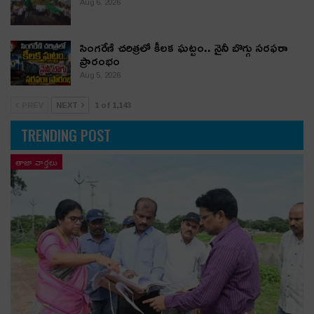
Aug 6, 2026
సింగరేణి చరిత్రలో కీలక ఘట్టం.. నైనీ బొగ్గు సరఫరా
ప్రారంభం
Aug 5, 2026
PREV
NEXT
1 of 1,143
TRENDING POST
తాజా వార్తలు