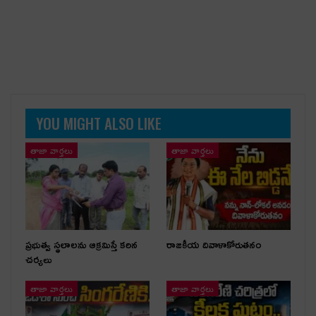
YOU MIGHT ALSO LIKE
తాజా వార్తలు
తాజా వార్తలు
ప్రభుత్వ స్థలాలను ఆక్రమిస్తే కఠిన
రాజకీయ దివాళాకోరుతనం
చర్యలు
తాజా వార్తలు
తాజా వార్తలు