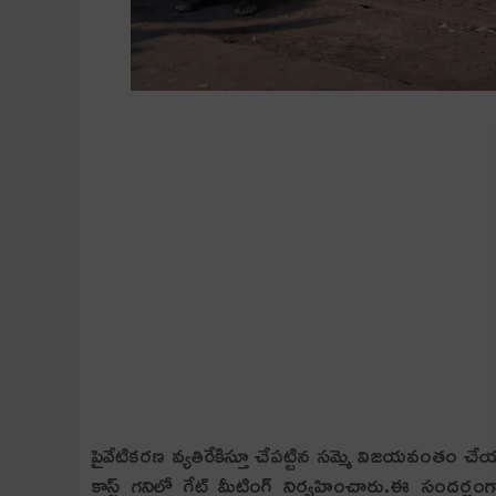
పైవేటికరణ వ్యతిరేకిస్తూ చేపట్టిన సమ్మె విజయవంతం చేయా
కాస్ట్ గనిలో గేట్ మీటింగ్ నిర్వహించారు.ఈ సందర్భంగ