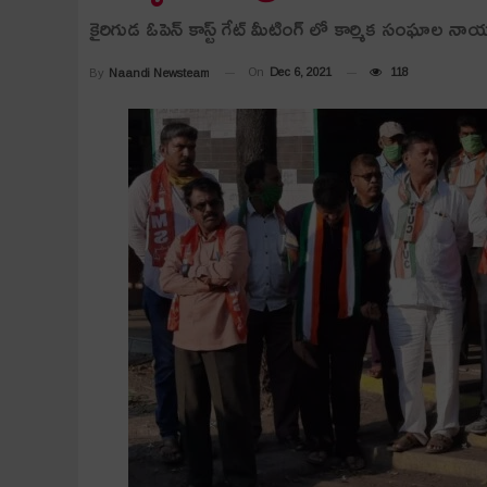
కైరిగుడ ఓపెన్ కాస్ట్ గేట్ మీటింగ్ లో కార్మిక సంఘాల న
On
Dec 6, 2021
118
By
Naandi Newsteam