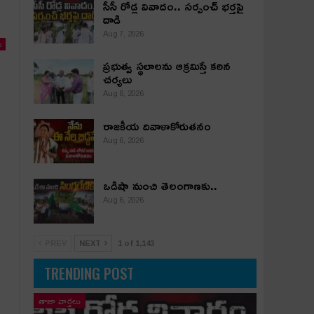
సీసీ రోడ్ల వివాదం.. స‌ర్పంచ్ భ‌ర్త‌పై
దాడి
Aug 7, 2026
ు
ప్రభుత్వ స్థలాలను ఆక్రమిస్తే కఠిన
చర్యలు
Aug 6, 2026
రాజకీయ దివాళాకోరుతనం
Aug 6, 2026
ఒడిషా నుంచి తెలంగాణ‌కు..
Aug 6, 2026
PREV
NEXT
1 of 1,143
TRENDING POST
తాజా వార్తలు