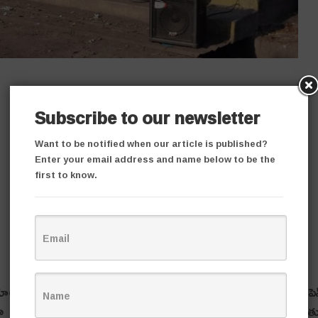
Subscribe to our newsletter
Want to be notified when our article is published?
Enter your email address and name below to be the
first to know.
లని జేఏసీ నాయకులు పిలుపునిచ్చారు. బెల్లంపల్లి ఏరియా కైరిగుడ ఓపె
ా ఐన్టీయూసీ సీనియర్ ఉపాదక్షుడు సిద్దంశేట్టి రాజమౌళి మాట్లాడు