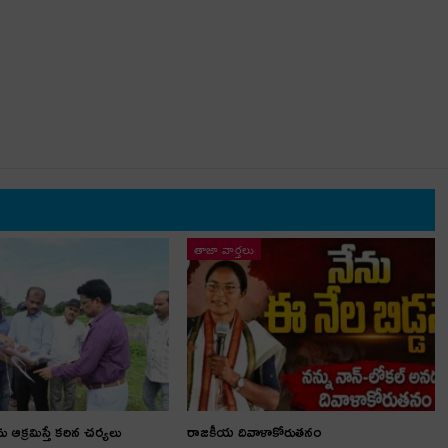
తాజా వార్తలు
ను ఆక్రమిస్తే కఠిన చర్యలు
రాజకీయ దివాళాకోరుతనం