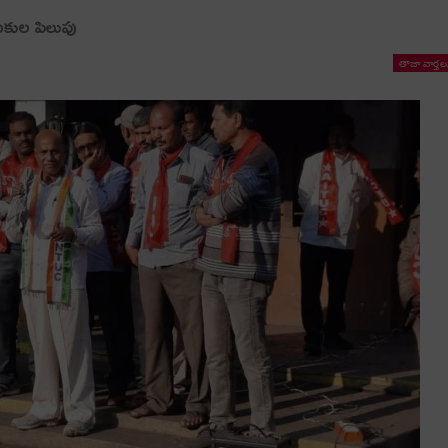
ాయకుల పిలుపు
తాజా వార్తల