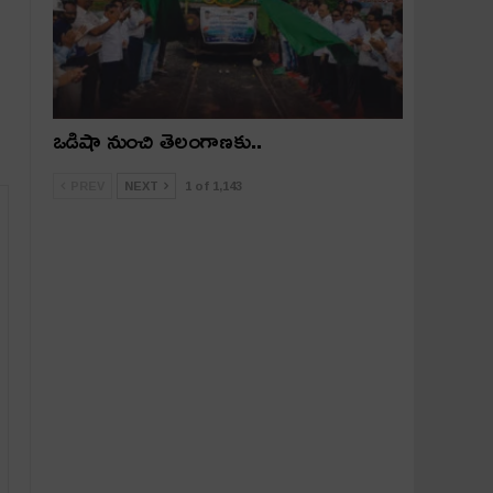
ఒడిషా నుంచి తెలంగాణ‌కు..
PREV
NEXT
1 of 1,143