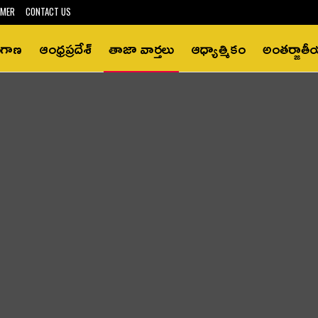
IMER
CONTACT US
ంగాణ
ఆంధ్రప్రదేశ్‌
తాజా వార్తలు
ఆధ్యాత్మికం
అంతర్జాత