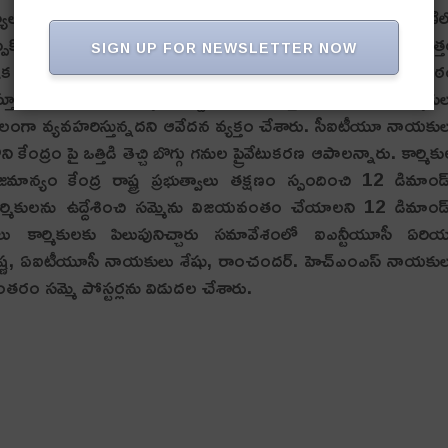
కర్యాలు కార్మికుల పోరాట ఫలితమే అన్నారు. మోడీ ప్రభుత్వం సింగరేణి
ిప్పికొట్టాలని అన్నారు. ఇప్పుడు నాలుగు బ్లాకులే అని ఊరుకుంటే మొత్
SIGN UP FOR NEWSLETTER NOW
ిలో ఇక ఏ హక్కులు ఉండవని అన్నారు. సమ్మె ద్వారానే పాలకులకు గుణపా
 మోడీ ప్రభుత్వం కార్మిక చట్టాలను మారుస్తోన్నది అన్నారు. కార్మికు
కూలంగా వ్యవహరిస్తున్నదని ఆవేదన వ్యక్తం చేశారు. సీఐటీయూ నాయకు
ి కేంద్రం పై ఒత్తిడి తెచ్చి బొగ్గు గనుల ప్రైవేటుకరణ ఆపాలన్నారు. కార్మిక
్యం కేంద్ర రాష్ట్ర ప్రభుత్వాలు తక్షణం స్పందించి 12 డిమాండ్
మికులను ఉద్దేశించి సమ్మెను విజయవంతం చేయాలని 12 డిమాండ్స
ు కార్మికులకు పిలుపునిచ్చారు సమావేశంలో ఐఎన్టీయూసీ ఏరియ
ధవ కృష్ణ, ఏఐటీయూసీ నాయకులు శేషు, రాంచందర్. హెచ్ఎంఎస్ నాయకు
రం సమ్మె పోస్టర్లను విడుదల చేశారు.