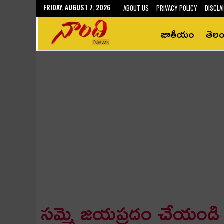
FRIDAY, AUGUST 7, 2026
ABOUT US
PRIVACY POLICY
DISCLA
జాతీయం
తెల
సమ్మె జయప్రదం చేయండి