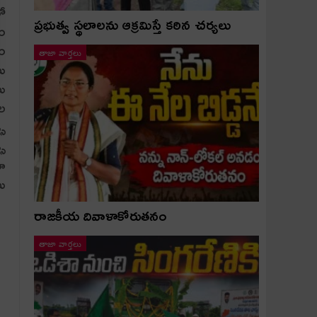
లో
ప్రభుత్వ స్థలాలను ఆక్రమిస్తే కఠిన చర్యలు
తం
ఠం
తాజా వార్తలు
లు
లు
ుల
స్
్
ా
లు
రాజకీయ దివాళాకోరుతనం
తాజా వార్తలు