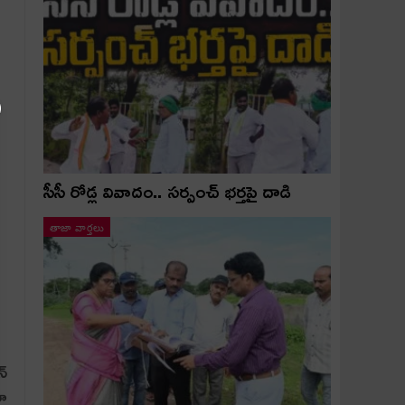
సీసీ రోడ్ల వివాదం.. స‌ర్పంచ్ భ‌ర్త‌పై దాడి
తాజా వార్తలు
న్
తూ