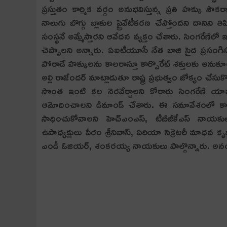
ప్రస్తుతం కార్మిక వర్గం అనుభవిస్తున్న ప్రతి హక్కు సౌ
నాలుగు బొగ్గు బ్లాకుల ప్రైవేటీకరణ చేస్తోందని దానిని త
సంస్థనే అమ్మేస్తారని ఆవేదన వ్యక్తం చేశారు. సింగరేణ
చెప్పాలని అన్నారు. ఏఐటీయూసీ నేత బాజి సైద ప్రసంగిస్తూ
పోరాడే హక్కులను కాలరాస్తూ కార్పొరేట్ శక్తులకు అను
అల్లి రాజేందర్ మాట్లాడుతూ రాష్ట్ర ప్రభుత్వం జోక్యం చేసుకొన
సొంత ఇంటి కల నెరవేర్చాలని కోరారు సింగరేణి యాజమాన
ఆమోదించాలని డిమాండ్ చేశారు. ఈ సమావేశంలో కార్
సాధించుకోవాలని హెచ్ఎంఎస్, టీబీజీకేఎస్ నాయకుల
ఉపాధ్యక్షులు పేరం శ్రీనివాస్, ఏరియా సెక్రెటరీ మా
ఎండీ ఓజియర్, శంకరయ్య నాయకులు పాల్గొన్నారు. అనంత