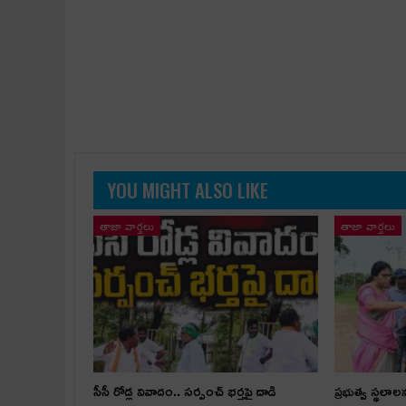
YOU MIGHT ALSO LIKE
తాజా వార్తలు
తాజా వార్తలు
సీసీ రోడ్ల వివాదం.. స‌ర్పంచ్ భ‌ర్త‌పై దాడి
ప్రభుత్వ స్థలాల