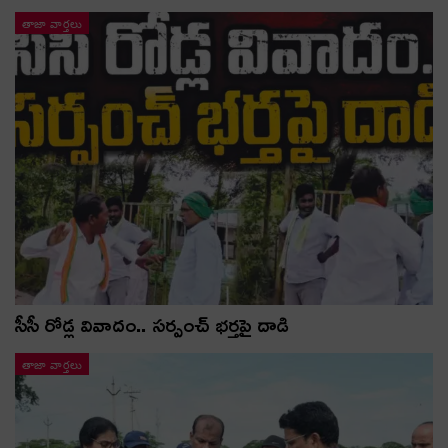
తాజా వార్తలు
సీసీ రోడ్ల వివాదం.. స‌ర్పంచ్ భ‌ర్త‌పై దాడి
తాజా వార్తలు