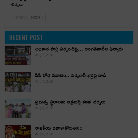
చర్యలు
PREV
NEXT
RECENT POST
అధికార పార్టీ స‌ర్పంచ్‌పై… అంగ‌న్‌వాడీల ఫిర్యాదు
Aug 7, 2026
సీసీ రోడ్ల వివాదం.. స‌ర్పంచ్ భ‌ర్త‌పై దాడి
Aug 7, 2026
ప్రభుత్వ స్థలాలను ఆక్రమిస్తే కఠిన చర్యలు
Aug 6, 2026
రాజకీయ దివాళాకోరుతనం
Aug 6, 2026