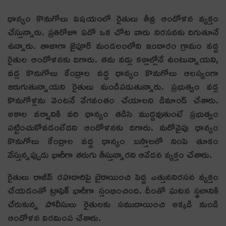
ధాన్యం కొనుగోలు విష‌యంలో రైతులు తీవ్ర ఆందోళ‌న వ్య‌క్తం
చేస్తున్నారు. ప్ర‌తిరోజూ ఏదో ఒక చోట వారు నిర‌స‌న‌కు దిగుతూనే
ఉన్నారు. తాజాగా జైపూర్ మండలంలోని ఇందారం గ్రామం వద్ద
రైతుల ఆందోళనకు దిగారు. త‌మ వ‌డ్లు క‌ళ్లాల్లోనే ఉంటున్నాయ‌ని,
వడ్ల కొనుగోలు కేంద్రాల వద్ద ధాన్యం కొనుగోలు ఆలస్యంగా
జరుగుతున్నాయని రైతులు మండిపడుతున్నారు. ప్రభుత్వం వడ్ల
కొనుగోళ్లను వెంటనే వేగవంతం చేయాలని డిమాండ్ చేశారు.
అకాల వర్షానికి వరి ధాన్యం తడిసి ముద్దవుతుంటే ప్రభుత్వం
పట్టించుకోవడంలేదని ఆందోళనకు దిగారు. మ‌రోవైపు ధాన్యం
కొనుగోలు కేంద్రాల వద్ద ధాన్యం బస్తాలలో నింపి తూకం
వేస్తున్నప్పుడు భారీగా తరుగు తీస్తున్నారని ఆవేదన వ్య‌క్తం చేశారు.
రైతులు రాజీవ్ రహదారిపై బైఠాయించి పెద్ద ఎత్తున‌నిరసన వ్యక్తం
చేయ‌డంతో ట్రాఫిక్ భారీగా స్తంభించింది. దీంతో ఘటన స్థలానికి
చేరుకున్న పోలీసులు రైతులకు సముదాయించి అక్కడి నుండి
ఆందోళన విరమింప చేశారు.