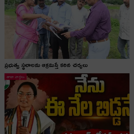
ప్రభుత్వ స్థలాలను ఆక్రమిస్తే కఠిన చర్యలు
తాజా వార్తలు