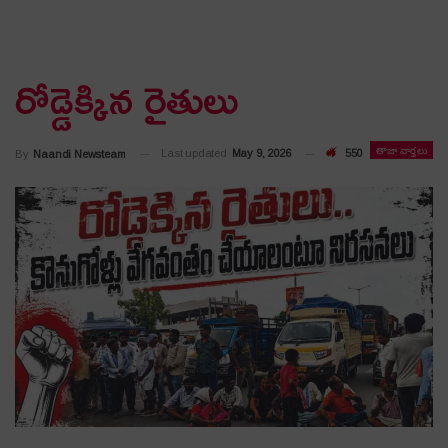
రోడ్డెక్కిన రైతులు
తాజా వార్తలు
Last updated
May 9, 2026
550
By
Naandi Newsteam