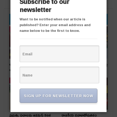
Subscribe to our
newsletter
YOU MIGHT ALSO LIKE
Want to be notified when our article is
published? Enter your email address and
తాజా వార్తలు
తాజా వార్తలు
name below to be the first to know.
అధికార పార్టీ స‌ర్పంచ్‌పై…
సీసీ రోడ్ల వివాదం.. స‌ర్పంచ్ భ‌ర్త‌పై
అంగ‌న్‌వాడీల ఫిర్యాదు
దాడి
తాజా వార్తలు
తాజా వార్తలు
SIGN UP FOR NEWSLETTER NOW
ప్రభుత్వ స్థలాలను ఆక్రమిస్తే కఠిన
రాజకీయ దివాళాకోరుతనం