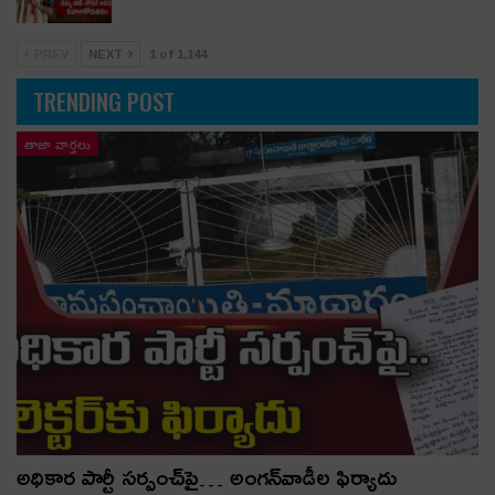
PREV
NEXT
1 of 1,144
TRENDING POST
తాజా వార్తలు
అధికార పార్టీ స‌ర్పంచ్‌పై… అంగ‌న్‌వాడీల ఫిర్యాదు