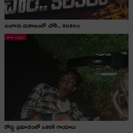
బంగారు దుకాణంలో చోరీ.. కలకలం
తాజా వార్తలు
రోడ్డు ప్రమాదంలో ఒకరికి గాయాలు