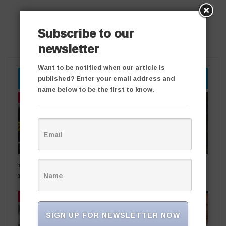
Subscribe to our
newsletter
Want to be notified when our article is
YOU MIGHT ALSO LIKE
published? Enter your email address and
name below to be the first to know.
తాజా వార్తలు
తాజా వార్తలు
బంగారు దుకాణంలో చోరీ..
రోడ్డు ప్రమాదంలో ఒకరికి గాయాలు
కలకలం
తాజా వార్తలు
తాజా వార్తలు
SIGN UP FOR NEWSLETTER NOW