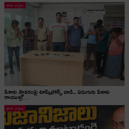
తాజా వార్తలు
పేకాట స్థావరంపై టాస్క్‌ఫోర్స్ దాడి.. ఏడుగురు పేకాట
రాయుళ్లు…
తాజా వార్తలు