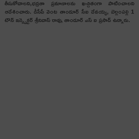
తీసుకోవాలని,భద్రతా ప్రమాణాలను ఖచ్చితంగా పాటించాలని
ఆదేశించారు. డీసీపీ వెంట తాండూర్ సీఐ దేవయ్య, బెల్లంపల్లి 1
టౌన్ ఇన్స్పెక్టర్ శ్రీనివాస్ రావు, తాండూర్ ఎస్ ఐ ప్రసాద్ ఉన్నారు.