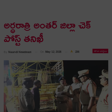
అర్ధరాత్రి అంతర్ జిల్లా చెక్
పోస్ట్ తనిఖీ
తాజా వార్తలు
On
May 12, 2026
236
By
Naandi Newsteam