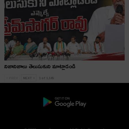
నిజానిజాలు తెలుసుకుని మాట్లాడండి
PREV
NEXT
1 of 1,145