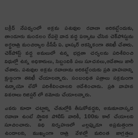
బక్రీద్ నేపథ్యంలో అక్రమ పశువుల రవాణా అరికట్టేందుకు,
తాండూరు మండలం రేపల్లె వాడ వద్ద ఏర్పాటు చేసిన చెక్‌పోస్టును
అర్ధరాత్రి మంచిర్యాల డీసీపీ ఏ. భాస్కర్ ఆకస్మికంగా తనిఖీ చేశారు.
చెక్‌పోస్ట్ వద్ద అమలులో ఉన్న భద్రతా చర్యలను పరిశీలించి
విధుల్లో ఉన్న అధికారులు, సిబ్బందికి పలు సూచనలు,ఆదేశాలు జారీ
చేశారు. పశువుల అక్రమ రవాణాను అరికట్టేందుకు ప్రతి వాహనాన్ని
క్షుణ్ణంగా తనిఖీ చేయాలన్నారు. సంబంధిత పత్రాలు సక్రమంగా
ఉన్నాయో లేదో పరిశీలించాలని ఆదేశించారు. ప్రతి వాహన
వివరాలు రిజిస్టర్ లో నమోదు చేయాలన్నారు.
ఎవరు కూడా చట్టాన్ని చేతుల్లోకి తీసుకోవద్దని, అనుమానాస్పద
రవాణా ఉంటే స్థానిక పోలీస్ వారికీ, 100కు కాల్ చేయాలని
సూచించారు. విధి నిర్వహణలో ఎల్లప్పుడూ అప్రమత్తంగా
ఉండాలని, ముఖ్యంగా రాత్రి వేళల్లో మరింత జాగ్రత్తలు