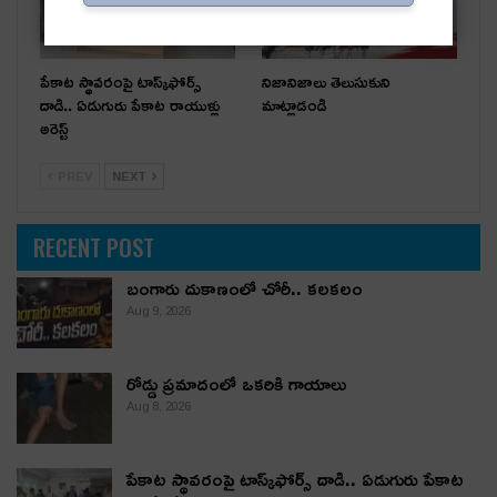
పేకాట స్థావరంపై టాస్క్‌ఫోర్స్
నిజానిజాలు తెలుసుకుని
దాడి.. ఏడుగురు పేకాట రాయుళ్లు
మాట్లాడండి
అరెస్ట్
PREV
NEXT
RECENT POST
బంగారు దుకాణంలో చోరీ.. కలకలం
Aug 9, 2026
రోడ్డు ప్రమాదంలో ఒకరికి గాయాలు
Aug 8, 2026
పేకాట స్థావరంపై టాస్క్‌ఫోర్స్ దాడి.. ఏడుగురు పేకాట