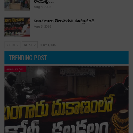
రాయుళ్లు…
Aug 8, 2026
నిజానిజాలు తెలుసుకుని మాట్లాడండి
Aug 8, 2026
PREV
NEXT
1 of 1,145
TRENDING POST
తాజా వార్తలు