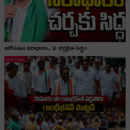
ఆరోపణలు నిరాధారం.. ఏ చర్చకైనా సిద్ధం
తాజా వార్తలు