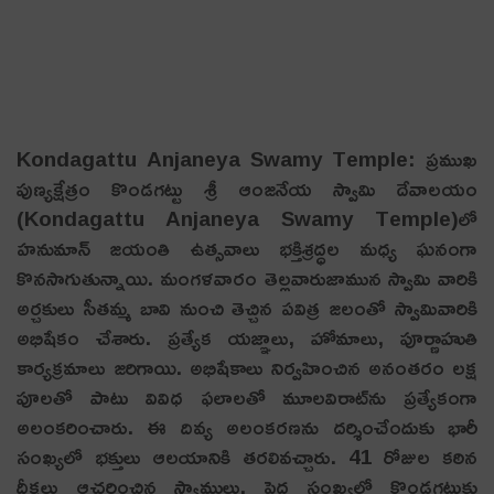
Kondagattu Anjaneya Swamy Temple: ప్రముఖ
పుణ్యక్షేత్రం కొండ‌గట్టు శ్రీ ఆంజ‌నేయ స్వామి దేవాల‌యం
(Kondagattu Anjaneya Swamy Temple)లో
హనుమాన్ జయంతి ఉత్సవాలు భక్తిశ్రద్ధల మధ్య ఘనంగా
కొనసాగుతున్నాయి. మంగళవారం తెల్లవారుజామున స్వామి వారికి
అర్చకులు సీతమ్మ బావి నుంచి తెచ్చిన పవిత్ర జలంతో స్వామివారికి
అభిషేకం చేశారు. ప్రత్యేక యజ్ఞాలు, హోమాలు, పూర్ణాహుతి
కార్యక్రమాలు జరిగాయి. అభిషేకాలు నిర్వహించిన అనంతరం లక్ష
పూలతో పాటు వివిధ ఫలాలతో మూలవిరాట్‌ను ప్రత్యేకంగా
అలంకరించారు. ఈ దివ్య అలంకరణను దర్శించేందుకు భారీ
సంఖ్యలో భక్తులు ఆలయానికి తరలివచ్చారు. 41 రోజుల కఠిన
దీక్షలు ఆచరించిన స్వాములు, పెద్ద సంఖ్యలో కొండగట్టుకు