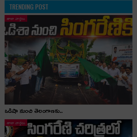
TRENDING POST
తాజా వార్తలు
ఒడిషా నుంచి తెలంగాణ‌కు..
తాజా వార్తలు