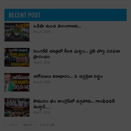
RECENT POST
ఒడిషా నుంచి తెలంగాణ‌కు..
Aug 6, 2026
సింగరేణి చరిత్రలో కీలక ఘట్టం.. నైనీ బొగ్గు సరఫరా
ప్రారంభం
Aug 5, 2026
ఆరోపణలు నిరాధారం.. ఏ చర్చకైనా సిద్ధం
Aug 5, 2026
కొమురం భీం కాంగ్రెస్‌లో వర్గపోరు.. గాంధీభవన్
ముట్టడి…
Aug 5, 2026
PREV
NEXT
1 of 1,143