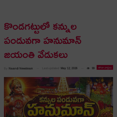
కొండ‌గట్టులో కన్నుల
పండువ‌గా హనుమాన్
జయంతి వేడుక‌లు
తాజా వార్తలు
Last updated
May 12, 2026
99
By
Naandi Newsteam