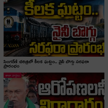
సింగరేణి చరిత్రలో కీలక ఘట్టం.. నైనీ బొగ్గు సరఫరా
ప్రారంభం
తాజా వార్తలు