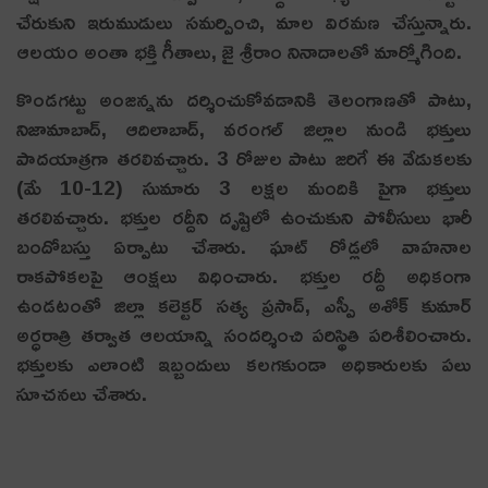
చేరుకుని ఇరుముడులు సమర్పించి, మాల విరమణ చేస్తున్నారు.
ఆలయం అంతా భక్తి గీతాలు, జై శ్రీరాం నినాదాలతో మార్మోగింది.
కొండగట్టు అంజన్నను దర్శించుకోవడానికి తెలంగాణతో పాటు,
నిజామాబాద్, ఆదిలాబాద్, వరంగల్ జిల్లాల నుండి భక్తులు
పాదయాత్రగా తరలివచ్చారు. 3 రోజుల పాటు జరిగే ఈ వేడుకలకు
(మే 10-12) సుమారు 3 లక్షల మందికి పైగా భక్తులు
తరలివచ్చారు. భక్తుల రద్దీని దృష్టిలో ఉంచుకుని పోలీసులు భారీ
బందోబస్తు ఏర్పాటు చేశారు. ఘాట్ రోడ్లలో వాహనాల
రాకపోకలపై ఆంక్షలు విధించారు. భక్తుల రద్దీ అధికంగా
ఉండటంతో జిల్లా కలెక్టర్ సత్య ప్రసాద్, ఎస్పీ అశోక్ కుమార్
అర్ధరాత్రి తర్వాత ఆలయాన్ని సందర్శించి పరిస్థితి పరిశీలించారు.
భక్తులకు ఎలాంటి ఇబ్బందులు కలగకుండా అధికారులకు పలు
సూచనలు చేశారు.