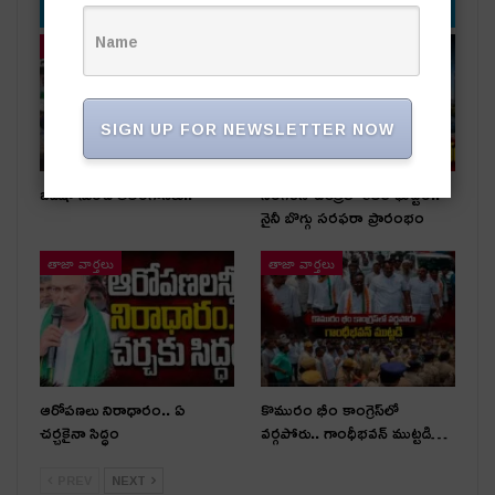
YOU MIGHT ALSO LIKE
తాజా వార్తలు
తాజా వార్తలు
SIGN UP FOR NEWSLETTER NOW
ఒడిషా నుంచి తెలంగాణ‌కు..
సింగరేణి చరిత్రలో కీలక ఘట్టం..
నైనీ బొగ్గు సరఫరా ప్రారంభం
తాజా వార్తలు
తాజా వార్తలు
ఆరోపణలు నిరాధారం.. ఏ
కొమురం భీం కాంగ్రెస్‌లో
చర్చకైనా సిద్ధం
వర్గపోరు.. గాంధీభవన్ ముట్టడి…
PREV
NEXT