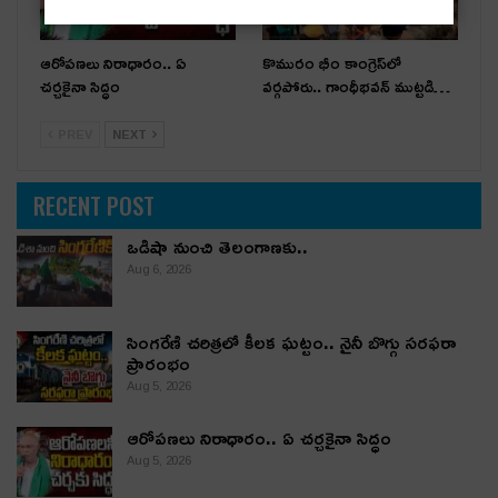
ఆరోపణలు నిరాధారం.. ఏ
కొమురం భీం కాంగ్రెస్‌లో
చర్చకైనా సిద్ధం
వర్గపోరు.. గాంధీభవన్ ముట్టడి…
PREV
NEXT
RECENT POST
ఒడిషా నుంచి తెలంగాణ‌కు..
Aug 6, 2026
సింగరేణి చరిత్రలో కీలక ఘట్టం.. నైనీ బొగ్గు సరఫరా
ప్రారంభం
Aug 5, 2026
ఆరోపణలు నిరాధారం.. ఏ చర్చకైనా సిద్ధం
Aug 5, 2026