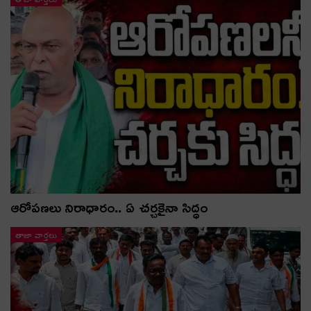
ఆరోపణలు నిరాధారం.. ఏ చర్చకైనా సిద్ధం
తాజా వార్తలు