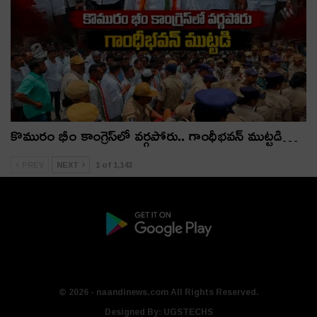
కొమురం భీం కాంగ్రెస్‌లో వర్గపోరు.. గాంధీభవన్ ముట్టడి…
PREV
NEXT
1 of 1,143
© 2026 - naandinews.com All Rights Reserved.
Designed By:
UGSTECHS