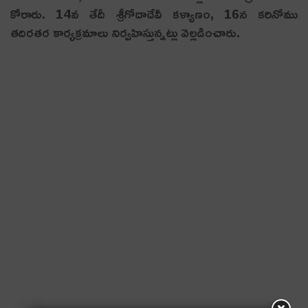
కోరారు. 14వ తేదీ శ్రీ‌గోదాదేవీ క‌ళ్యాణం, 16న క‌రినోము
త‌దిరత‌ర కార్య‌క్ర‌మాలు నిర్వ‌హిస్తున్న‌ట్లు వెల్ల‌డించారు.