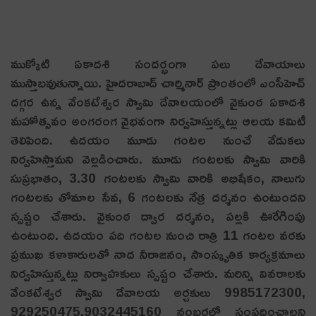
ముక్కోటి ఏకాద‌శి సంద‌ర్భంగా ప‌లు దేవాయాలు
ముస్తాబ‌వుతున్నాయి. హైద‌రాబాద్ చార్మినార్ ప్రాంతంలో ఎంసీహెచ్
ద‌గ్గ‌ర ఉన్న వేంక‌టేశ్వ‌ర స్వామి దేవాల‌యంలో వైకుంఠ ఏకాద‌శి
మ‌హోత్సవం అంగ‌రంగ వైభ‌వంగా నిర్వ‌హిస్తున్న‌ట్లు ఆల‌య క‌మిటీ
తెలిపింది. ఉద‌యం మూడు గంట‌ల నుంచే వేడుక‌లు
నిర్వ‌హిస్తామ‌ని వెల్ల‌డించారు. మూడు గంట‌ల‌కు స్వామి వారికి
సుప్ర‌భాతం, 3.30 గంట‌ల‌కు స్వామి వారికి అభిషేకం, నాలుగు
గంట‌ల‌కు తోమాల సేవ‌, 6 గంట‌ల‌కు నేత్ర ద‌ర్శ‌నం ఉంటుంద‌ని
స్ప‌ష్టం చేశారు. వైకుంఠ ద్వార ద‌ర్శ‌నం, ప‌ల్ల‌కి ఊరేగింపు
ఉంటుంది. ఉద‌యం ప‌ది గంట‌ల నుంచి రాత్రి 11 గంట‌ల వ‌ర‌కు
ప్ర‌ముఖ క‌ళాకారుల‌తో నాద నీరాజ‌నం, సాంస్కృతిక కార్య‌క్ర‌మాలు
నిర్వ‌హిస్తున్న‌ట్లు నిర్వాహ‌కులు స్ప‌ష్టం చేశారు. మ‌రిన్ని వివ‌రాల‌కు
వేంక‌టేశ్వ‌ర స్వామి దేవాల‌య అర్చ‌కులు 9985172300,
929250475,9032445160 నంబ‌ర్ల‌లో సంప్ర‌దించాల‌ని