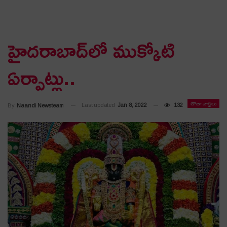
హైద‌రాబాద్‌లో ముక్కోటి
ఏర్పాట్లు..
తాజా వార్తలు
Last updated
Jan 8, 2022
132
By
Naandi Newsteam