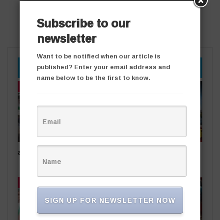
Subscribe to our
newsletter
Want to be notified when our article is
YOU MIGHT ALSO LIKE
published? Enter your email address and
name below to be the first to know.
తాజా వార్తలు
తాజా వార్తలు
ఒడిషా నుంచి తెలంగాణ‌కు..
సింగరేణి చరిత్రలో కీలక ఘట్టం..
నైనీ బొగ్గు సరఫరా ప్రారంభం
తాజా వార్తలు
తాజా వార్తలు
SIGN UP FOR NEWSLETTER NOW