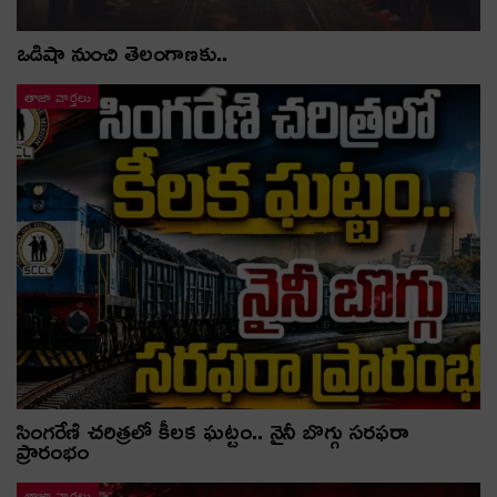
ఒడిషా నుంచి తెలంగాణ‌కు..
తాజా వార్తలు
సింగరేణి చరిత్రలో కీలక ఘట్టం.. నైనీ బొగ్గు సరఫరా
ప్రారంభం
తాజా వార్తలు