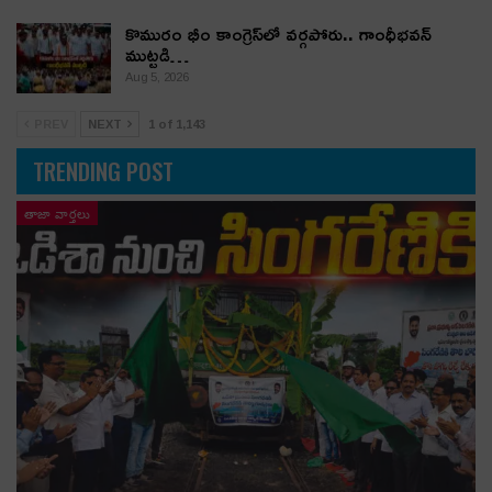
కొమురం భీం కాంగ్రెస్‌లో వర్గపోరు.. గాంధీభవన్
ముట్టడి…
Aug 5, 2026
PREV
NEXT
1 of 1,143
TRENDING POST
తాజా వార్తలు