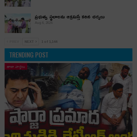
ప్రభుత్వ స్థలాలను ఆక్రమిస్తే కఠిన చర్యలు
Aug 6, 2026
PREV
NEXT
1 of 1,144
TRENDING POST
తాజా వార్తలు