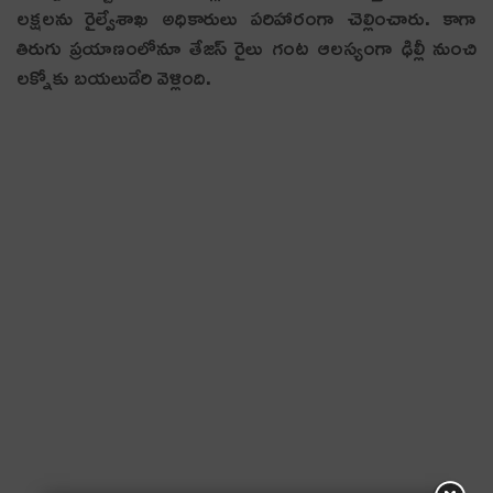
లక్షలను రైల్వేశాఖ అధికారులు పరిహారంగా చెల్లించారు. కాగా
తిరుగు ప్రయాణంలోనూ తేజస్ రైలు గంట ఆలస్యంగా ఢిల్లీ నుంచి
లక్నోకు బయలుదేరి వెళ్లింది.