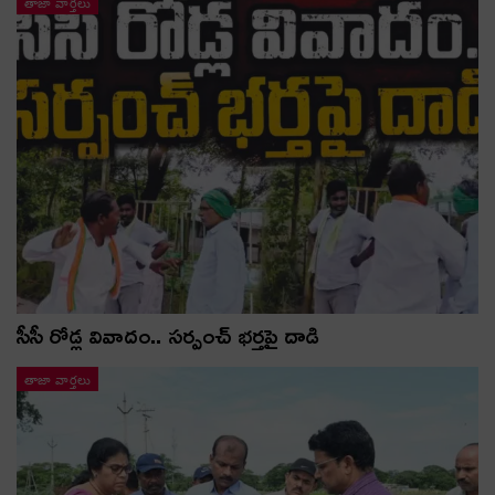
తాజా వార్తలు
సీసీ రోడ్ల వివాదం.. స‌ర్పంచ్ భ‌ర్త‌పై దాడి
తాజా వార్తలు