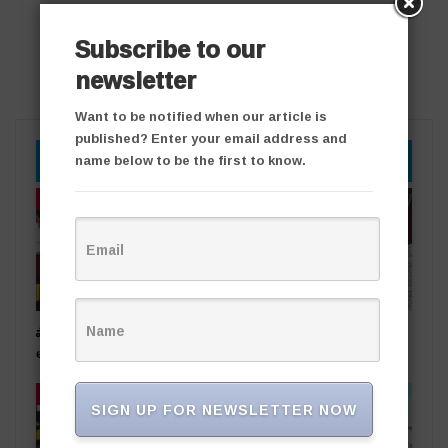
Subscribe to our
newsletter
Want to be notified when our article is
published? Enter your email address and
YOU MIGHT ALSO LIKE
name below to be the first to know.
తాజా వార్తలు
తాజా వార్తలు
షార్జా ప్రమాద బాధితుడికి కేటీఆర్
అధికార పార్టీ స‌ర్పంచ్‌పై…
అండ
అంగ‌న్‌వాడీల ఫిర్యాదు
తాజా వార్తలు
తాజా వార్తలు
SIGN UP FOR NEWSLETTER NOW