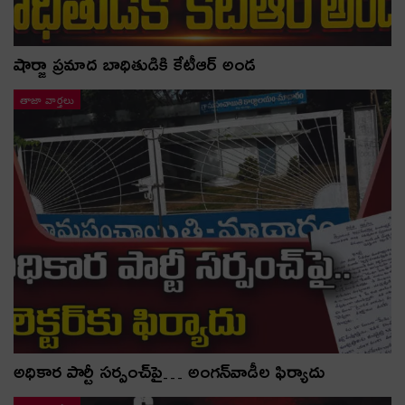
షార్జా ప్రమాద బాధితుడికి కేటీఆర్ అండ
తాజా వార్తలు
అధికార పార్టీ స‌ర్పంచ్‌పై… అంగ‌న్‌వాడీల ఫిర్యాదు