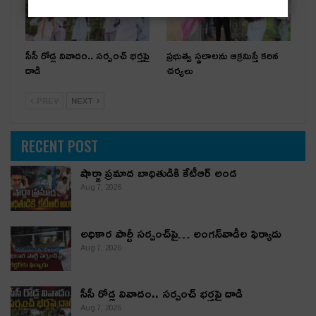
సీసీ రోడ్ల వివాదం.. స‌ర్పంచ్ భ‌ర్త‌పై
ప్రభుత్వ స్థలాలను ఆక్రమిస్తే కఠిన
దాడి
చర్యలు
PREV
NEXT
RECENT POST
షార్జా ప్రమాద బాధితుడికి కేటీఆర్ అండ
Aug 7, 2026
అధికార పార్టీ స‌ర్పంచ్‌పై… అంగ‌న్‌వాడీల ఫిర్యాదు
Aug 7, 2026
సీసీ రోడ్ల వివాదం.. స‌ర్పంచ్ భ‌ర్త‌పై దాడి
Aug 7, 2026