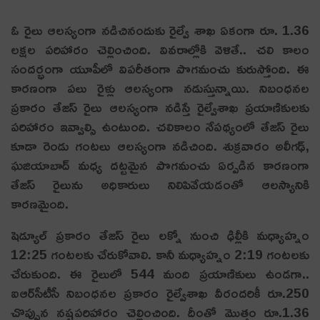
ఓ రైలు ఆల‌స్యంగా న‌డిచినందుకు రైల్వే శాఖ ఏకంగా రూ. 1.36
ల‌క్ష‌ల ప‌రిహారం చెల్లించింది. వివ‌రాల్లోకి వెళితే.. చ‌లి కాలం
సందర్భంగా యూపీలో విపరీతంగా పొగమంచు కురుస్తోంది. ఈ
కారణంగా పలు రైళ్లు ఆలస్యంగా నడుస్తున్నాయి. నిబంధనల
ప్రకారం తేజస్ రైలు ఆలస్యంగా నడిస్తే రైల్వేశాఖ ప్రయాణికులకు
పరిహారం ఇవ్వాల్సి ఉంటుంది. చలికాలం నేపథ్యంలో తేజస్ రైలు
కూడా రెండు గంటలు ఆలస్యంగా నడిచింది. శుక్రవారం అలీగఢ్,
ఘజియాబాద్ మధ్య దట్టమైన పొగమంచు ఏర్పడిన కారణంగా
తేజస్ రైలును అధికారులు నిలిపివేయడంతో ఆలస్యానికి
కారణమైంది.
షెడ్యూల్ ప్రకారం తేజస్ రైలు లక్నో నుంచి ఢిల్లీకి మధ్యాహ్నం
12:25 గంటలకు చేరుకోవాలి. కానీ మధ్యాహ్నం 2:19 గంటలకు
చేరుకుంది. ఈ రైలులో 544 మంది ప్రయాణికులు ఉండగా..
ఐఆర్‌సీటీసీ నిబంధనల ప్రకారం రైల్వేశాఖ వీరందరికీ రూ.250
చొప్పున నష్టపరిహారం చెల్లించింది. దీంతో మొత్తం రూ.1.36