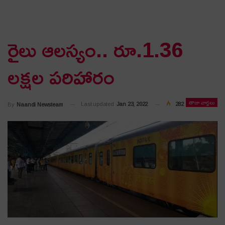
రైలు ఆల‌స్యం.. రూ.1.36
ల‌క్ష‌ల‌ పరిహారం
తాజా వార్తలు
Last updated
Jan 23, 2022
282
By
Naandi Newsteam