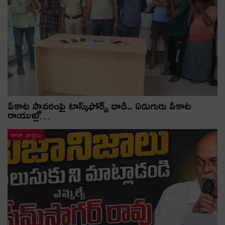
పేకాట స్థావరంపై టాస్క్‌ఫోర్స్ దాడి.. ఏడుగురు పేకాట
రాయుళ్లు…
తాజా వార్తలు