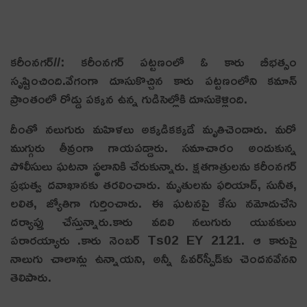
కరీంనగర్‌//: కరీంనగర్‌ పట్టణంలో ఓ కారు బీభత్సం
సృష్టించింది.వేగంగా దూసుకొచ్చిన కారు పట్టణంలోని కమాన్‌
ప్రాంతంలో రోడ్డు పక్కన ఉన్న గుడిసెల్లోకి దూసుకెళ్లింది.
దీంతో నలుగురు మహిళలు అక్కడికక్కడే మృతిచెందారు. మరో
ముగ్గురు తీవ్రంగా గాయపడ్డారు. సమాచారం అందుకున్న
పోలీసులు ఘటనా స్థలానికి చేరుకున్నారు. క్షతగాత్రులను కరీంనగర్‌
ప్రభుత్వ దవాఖానకు తరలించారు. మృతులను ఫరియాద్‌, సునీత,
లలిత, జ్యోతిగా గుర్తించారు. ఈ ఘటనపై కేసు నమోదుచేసి
దర్యాప్తు చేస్తున్నారు.కారు వదిలి నలుగురు యువకులు
పరారయ్యారు .కారు నెంబర్ Ts02 EY 2121. ఆ కారుపై
నాలుగు చాలాన్లు ఉన్నాయని, అన్నీ ఓవర్‌స్పీడ్‌కు చెందనవేనని
తెలిపారు.