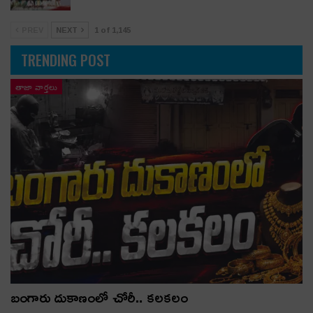
PREV
NEXT
1 of 1,145
TRENDING POST
తాజా వార్తలు
బంగారు దుకాణంలో చోరీ.. కలకలం