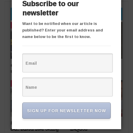
Subscribe to our
newsletter
YOU MIGHT ALSO LIKE
Want to be notified when our article is
తాజా వార్తలు
తాజా వార్తలు
published? Enter your email address and
name below to be the first to know.
బంగారు దుకాణంలో చోరీ..
రోడ్డు ప్రమాదంలో ఒకరికి గాయాలు
కలకలం
తాజా వార్తలు
తాజా వార్తలు
SIGN UP FOR NEWSLETTER NOW
పేకాట స్థావరంపై టాస్క్‌ఫోర్స్
నిజానిజాలు తెలుసుకుని
దాడి.. ఏడుగురు పేకాట రాయుళ్లు
మాట్లాడండి