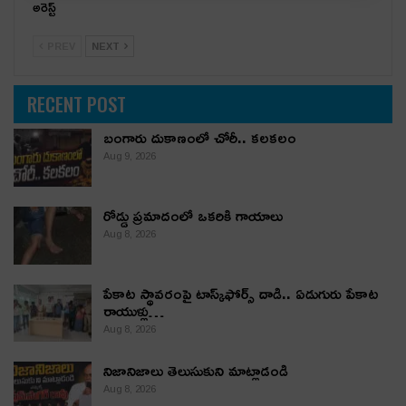
అరెస్ట్
PREV
NEXT
RECENT POST
బంగారు దుకాణంలో చోరీ.. కలకలం
Aug 9, 2026
రోడ్డు ప్రమాదంలో ఒకరికి గాయాలు
Aug 8, 2026
పేకాట స్థావరంపై టాస్క్‌ఫోర్స్ దాడి.. ఏడుగురు పేకాట
రాయుళ్లు…
Aug 8, 2026
నిజానిజాలు తెలుసుకుని మాట్లాడండి
Aug 8, 2026