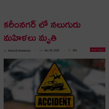
కరీంనగర్ లో నలుగురు
మహిళలు మృతి
తాజా వార్తలు
On
Jan 30, 2022
254
By
Naandi Newsteam