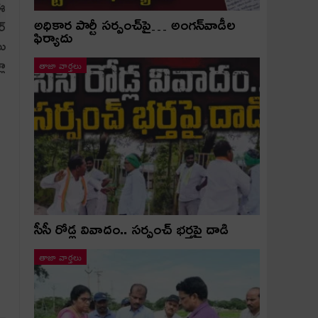
 ఈ
అధికార పార్టీ స‌ర్పంచ్‌పై… అంగ‌న్‌వాడీల
ర్
ఫిర్యాదు
ము
లా
తాజా వార్తలు
సీసీ రోడ్ల వివాదం.. స‌ర్పంచ్ భ‌ర్త‌పై దాడి
తాజా వార్తలు