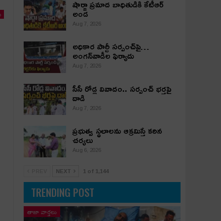
షార్జా ప్రమాద బాధితుడికి కేటీఆర్
అండ
ు
Aug 7, 2026
అధికార పార్టీ స‌ర్పంచ్‌పై…
అంగ‌న్‌వాడీల ఫిర్యాదు
Aug 7, 2026
సీసీ రోడ్ల వివాదం.. స‌ర్పంచ్ భ‌ర్త‌పై
దాడి
Aug 7, 2026
ప్రభుత్వ స్థలాలను ఆక్రమిస్తే కఠిన
చర్యలు
Aug 6, 2026
PREV
NEXT
1 of 1,144
TRENDING POST
తాజా వార్తలు