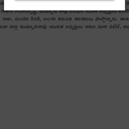
్లా కార్యదర్శి ఆకుల శ్రీకాంత్ ఆధ్వర్యంలో డ‌బ్బులు జ‌మ చేశారు.
, గాజుల గోపాలకృష్ణ, మున్నూరు కాపు సంఘం యూత్ అధ్య‌క్షులు అంబీ
ాజు, సుంకరి కిరణ్, అంగలి తిరుపతి తదితరులు పాల్గొన్నారు. తా
ేరుపేరునా జిల్లా మున్నూరుకాపు యువత అధ్యక్షులు ఆకుల సూరి పటేల్, జిల్