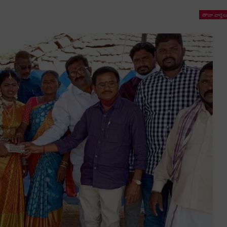
తాజా వార్తల