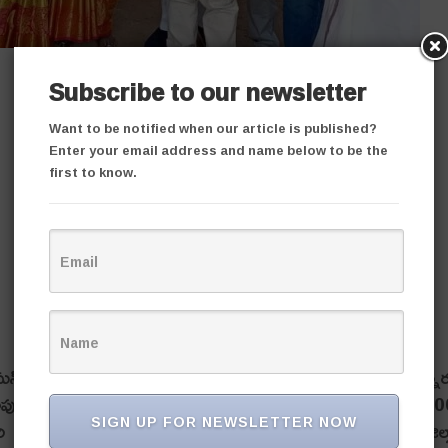
Subscribe to our newsletter
Want to be notified when our article is published?
Enter your email address and name below to be the
first to know.
్ పూర్ గ్రామానికి చెందిన ఓ పేద యువ‌తి వివాహానికి జిల్లా మున్నూ
ు కాపు సంఘం స‌భ్యులు, ఇత‌ర మిత్రుల సాయంతో దాదాపు రూ. 45,0
SIGN UP FOR NEWSLETTER NOW
్బటి జాన్సీ, ఆమె కుటుంబ‌స‌భ్యులు ఆ మొత్తం అంద‌చేశారు. జిల్