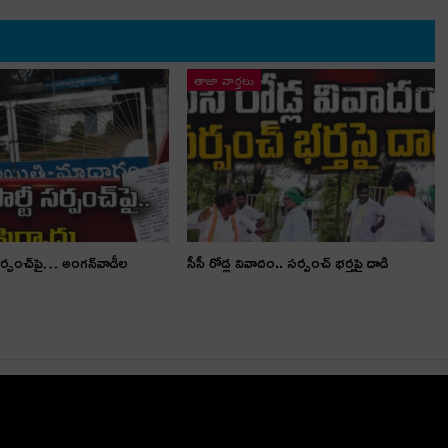
తాజా వార్తలు
స‌ర్పంచ్‌పై… అంగ‌న్‌వాడీల
సీసీ రోడ్ల వివాదం.. స‌ర్పంచ్ భ‌ర్త‌పై దాడి