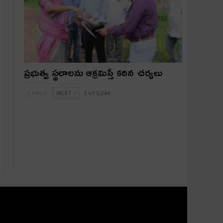
ప్రభుత్వ స్థలాలను ఆక్రమిస్తే కఠిన చర్యలు
PREV
NEXT
1 of 1,144