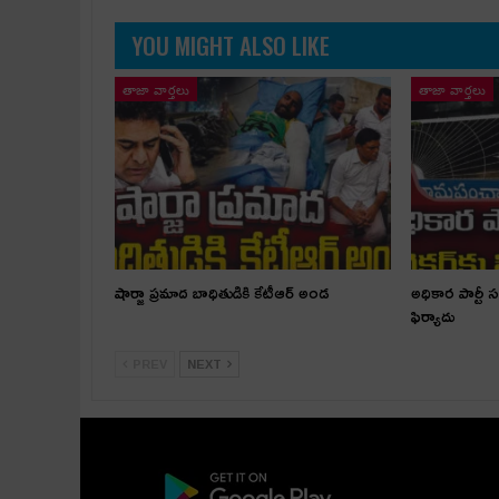
YOU MIGHT ALSO LIKE
తాజా వార్తలు
తాజా వార్తలు
షార్జా ప్రమాద బాధితుడికి కేటీఆర్ అండ
అధికార పార్టీ 
ఫిర్యాదు
PREV
NEXT