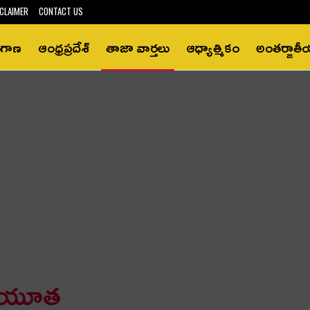
CLAIMER
CONTACT US
ంగాణ
ఆంధ్రప్రదేశ్‌
తాజా వార్తలు
ఆధ్యాత్మికం
అంతర్జాత
 చేయూత