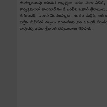
మున్నూరుకాపు యువత అధ్యక్షులు ఆకుల సూరి పటేల్, జిల
కార్యక్రమంలో తాండూర్ మాజీ ఎంపీపీ మసాడి శ్రీరాములు
మహేందర్, అంగలి వెంకటస్వామి, గంధం మల్లేష్, ఆకుల ర
పెట్టిన మేసేజ్‌తో డ‌బ్బులు అంద‌చేసిన ప్ర‌తి ఒక్క‌రికి ప
కార్యదర్శి ఆకుల శ్రీకాంత్ ధ‌న్య‌వాదాలు తెలిపారు.