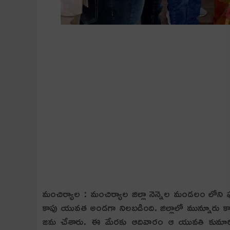
మంచిర్యాల : మంచిర్యాల జిల్లా నెన్నెల మండలం లోని ఘన
కాపు యువ‌త అండ‌గా నిల‌బ‌డింది. జిల్లాలో మున్నూర
జ‌మ చేశారు. ఈ మేర‌కు ఆదివారం ఆ యువ‌తి కుమారి దెబ