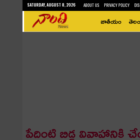
SATURDAY, AUGUST 8, 2026
ABOUT US
PRIVACY POLICY
DIS
జాతీయం
తెల
పేదింటి బిడ్డ వివాహానికి