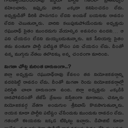
వ‌హించారు. ఇప్పుడు వారు ఎక్క‌డా క‌నిపించ‌డం లేదు.
అధ్య‌క్షుడితో వీరికి పొస‌గ‌డం లేద‌ని అందుకే బ‌య‌ట‌కు రావ‌డం
లేద‌ని చెబుతున్నారు. వారిని క‌లుపుకుపోయేందుకు అధ్య‌క్షుడు
ర‌ఘునాథ్ సైతం ముంద‌డుగు వేయాల్సిన అవ‌స‌రం ఉంద‌ని… ఆ
ప‌ని చేయ‌డం లేద‌ని దుయ్య‌బ‌డుతున్నారు. ఇక సీనియ‌ర్లు సైతం
త‌మ వంతుగా పార్టీ ప‌టిష్ట‌త కోసం ప‌ని చేయ‌డం లేదు. దీంతో
ఉన్న ముగ్గురు నేత‌లు త‌లొదిక్కు అన్న చందంగా మారింది.
మిగ‌తా చోట్ల మ‌రింత దారుణంగా..?
జిల్లా అధ్య‌క్షుడు ర‌ఘునాథ్‌రావు కేవ‌లం త‌న నియోజ‌క‌వ‌ర్గాన్ని
వ‌ద‌లిపెట్టి రావ‌డం లేదు. దీంతో మిగ‌తా రెండు నియోజ‌క‌వ‌ర్గాల్లో
ప‌రిస్థితి చాలా దారుణంగా ఉంది. జిల్లా అధ్య‌క్షుడు ఎక్క‌డికి
రాక‌పోవ‌డంతో బీజేపీ శ్రేణులు నిస్తేజంగా మారాయి. చెన్నూరు
నియోజ‌క‌వ‌ర్గ నేత‌గా అందుగుల శ్రీ‌నివాస్ కొనసాగుతున్నారు.
ఆయ‌న కూడా పార్టీని ప‌టిష్టం చేసేందుకు ముందుకు రావ‌డం లేదు.
గ‌తంలో ఈయ‌న‌కు ఇక్క‌డ టిక్కెట్టు ఇచ్చారు. డిపాజిట్ కూడా