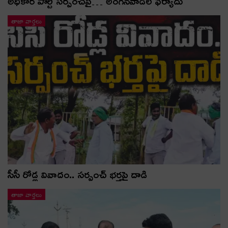
అధికార పార్టీ స‌ర్పంచ్‌పై… అంగ‌న్‌వాడీల ఫిర్యాదు
తాజా వార్తలు
సీసీ రోడ్ల వివాదం.. స‌ర్పంచ్ భ‌ర్త‌పై దాడి
తాజా వార్తలు