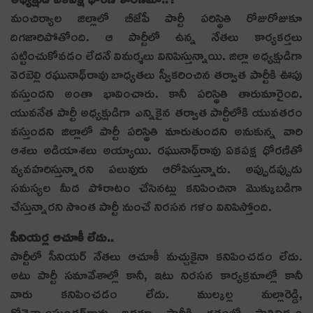
మంచిర్యాల జిల్లాలో బీజేపీ పార్టీ ప‌రిస్థితి రోజురోజుకూ
దిగ‌జారిపోతోంది. ఆ పార్టీలో ఉన్న నేత‌లు కార్య‌క‌ర్త‌లు
ప‌ట్టించుకోవ‌డం లేద‌నే విమ‌ర్శ‌లు వినిపిస్తున్నాయి. జిల్లా అధ్య‌క్షుడిగా
వెర‌బెల్లి ర‌ఘునాథ్‌రావు బాధ్య‌త‌లు స్వీక‌రించిన త‌ర్వాత పార్టీకి ఊపు
వ‌స్తుంద‌ని అంతా భావించారు. కానీ ప‌రిస్థితి తారుమారైంది.
యువ‌నేత పార్టీ అధ్యక్షుడిగా ఎన్నికైన త‌ర్వాత పార్టీలోకి యువ‌త‌రం
వ‌స్తుంద‌ని జిల్లాలో పార్టీ ప‌రిస్థితి మారుతుంద‌ని అనుకున్న వారి
ఆశ‌లు అడియాశ‌లు అయ్యాయి. ర‌ఘునాథ్‌రావు ఏక‌ప‌క్ష ధోర‌ణితో
వ్య‌వ‌హ‌రిస్తున్నార‌ని ప‌లువురు ఆరోపిస్తున్నారు. అప్పుడ‌ప్పుడు
స‌మ‌స్య‌ల మీద పోరాటం చేసిన‌ట్లు క‌నిపించినా మొక్కుబ‌డిగా
చేస్తున్నార‌ని సొంత పార్టీ నుంచే నిర‌స‌న గ‌ళం వినిపిస్తోంది.
సీనియ‌ర్ల ఆచూకీ లేదు..
పార్టీలో సీనియ‌ర్ నేత‌లు ఆచూకీ మ‌చ్చుకైనా క‌నిపించ‌డం లేదు.
అటు పార్టీ స‌మావేశాల్లో కానీ, ఇటు నిర‌స‌న కార్య‌క్ర‌మాల్లో కానీ
వారు క‌నిపించ‌డం లేదు. ముల్క‌ల్ల మ‌ల్లారెడ్డి,
గోనెశ్యాంసుంద‌ర్‌రావు ఇద్ద‌రూ పార్టీకి గ‌తంలో ప్రాతినిథ్యం