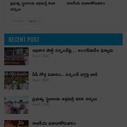
ప్రభుత్వ స్థలాలను ఆక్రమిస్తే కఠిన
రాజకీయ దివాళాకోరుతనం
చర్యలు
PREV
NEXT
RECENT POST
అధికార పార్టీ స‌ర్పంచ్‌పై… అంగ‌న్‌వాడీల ఫిర్యాదు
Aug 7, 2026
సీసీ రోడ్ల వివాదం.. స‌ర్పంచ్ భ‌ర్త‌పై దాడి
Aug 7, 2026
ప్రభుత్వ స్థలాలను ఆక్రమిస్తే కఠిన చర్యలు
Aug 6, 2026
రాజకీయ దివాళాకోరుతనం