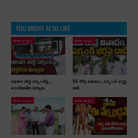
YOU MIGHT ALSO LIKE
తాజా వార్తలు
తాజా వార్తలు
అధికార పార్టీ స‌ర్పంచ్‌పై…
సీసీ రోడ్ల వివాదం.. స‌ర్పంచ్ భ‌ర్త‌పై
అంగ‌న్‌వాడీల ఫిర్యాదు
దాడి
తాజా వార్తలు
తాజా వార్తలు