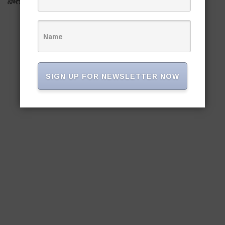
సాగాల‌ని ప‌లువురు కోరుతున్నారు.
SIGN UP FOR NEWSLETTER NOW