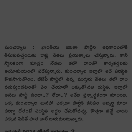
మంచిర్యాల : భార‌తీయ జ‌న‌తా పార్టీని అధికారంలోకి
తీసుకువ‌చ్చేందుకు రాష్ట్ర నేత‌లు ప్ర‌య‌త్నాలు చేస్తున్నారు. కానీ
స్థానికంగా మాత్రం నేత‌లు త‌లో దారితో కార్య‌క‌ర్త‌ల‌ను
అయోమ‌యంలో ప‌డేస్తున్నారు. మంచిర్యాల జిల్లాలో అదే ప‌రిస్థితి
కొన‌సాగుతోంది. బీజేపీ పార్టీలో ఉన్న ముగ్గురు నేత‌లు త‌లో దారి
న‌డుస్తుండ‌టంతో ఏం చేయాలో దిక్కుతోచ‌ని దుస్థితి. జిల్లాలో
అస‌లు పార్టీ ఉందా..? లేదా..? అనేది ప్ర‌శ్నార్థ‌కంగా మారింది.
ఒక్క మంచిర్యాల మిన‌హా ఎక్కడా పార్టీకి క‌నీసం అభ్య‌ర్థి కూడా
స‌రిగ్గా లేరంటే ప‌రిస్థితి అర్ధం చేసుకోవ‌చ్చు. కొత్త‌గా వ‌చ్చే వారిని
ప‌క్క‌న పెడితే పాత వారే జారుకుంటున్నారు.
అధ్య‌క్షుడి ఏక‌ప‌క్ష ధోర‌ణే కార‌ణ‌మా..?