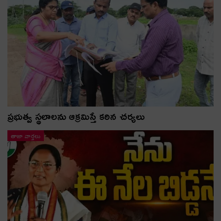
ప్రభుత్వ స్థలాలను ఆక్రమిస్తే కఠిన చర్యలు
తాజా వార్తలు