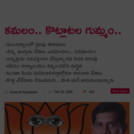
క‌మ‌లం.. కొట్లాట‌ల‌ గుమ్మం..
-మంచిర్యాల‌లో గ్రూపు త‌గాదాలు
-ఉన్న ముగ్గురు నేత‌లు ఎడ‌మోహం.. పెడ‌మోహం
-అధ్య‌క్షుడు ఏక‌ప‌క్షంగా చేస్తున్నాడ‌ని పెద‌వి విరుపు
-క‌నీసం కార్యాల‌యం నిర్మించ‌లేని దుస్థితి
-మిగ‌తా రెండు నియోజ‌క‌వ‌ర్గాల్లోనూ కాన‌రాని నేత‌లు
-కొత్త చేరేవారు దేముడెరుగు.. పాత వారే జారుకుంటున్నారు
తాజా వార్తలు
On
Feb 22, 2022
433
By
Naandi Newsteam