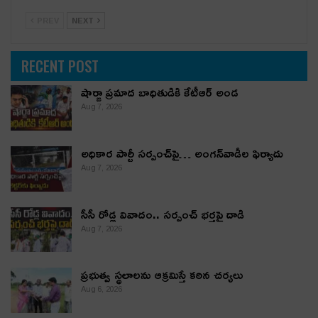
PREV
NEXT
RECENT POST
షార్జా ప్రమాద బాధితుడికి కేటీఆర్ అండ
Aug 7, 2026
అధికార పార్టీ స‌ర్పంచ్‌పై… అంగ‌న్‌వాడీల ఫిర్యాదు
Aug 7, 2026
సీసీ రోడ్ల వివాదం.. స‌ర్పంచ్ భ‌ర్త‌పై దాడి
Aug 7, 2026
ప్రభుత్వ స్థలాలను ఆక్రమిస్తే కఠిన చర్యలు
Aug 6, 2026