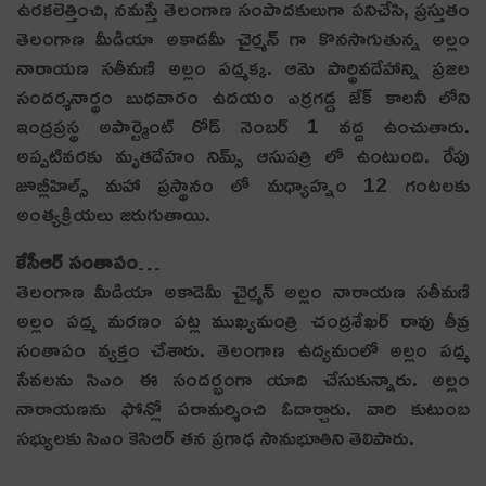
ఉరకలెత్తించి, నమస్తే తెలంగాణ సంపాదకులుగా పనిచేసి, ప్రస్తుతం
తెలంగాణ మీడియా అకాడమీ చైర్మన్ గా కొనసాగుతున్న అల్లం
నారాయణ సతీమణి అల్లం పద్మక్క. ఆమె పార్థివదేహాన్ని ప్రజల
సందర్శనార్థం బుధవారం ఉదయం ఎర్రగడ్డ జేక్ కాలనీ లోని
ఇంద్రప్రస్థ అపార్ట్మెంట్ రోడ్ నెంబర్ 1 వద్ద ఉంచుతారు.
అప్పటివరకు మృతదేహం నిమ్స్ ఆసుపత్రి లో ఉంటుంది. రేపు
జూబ్లీహిల్స్ మహా ప్రస్థానం లో మధ్యాహ్నం 12 గంటలకు
అంత్యక్రియలు జరుగుతాయి.
కేసీఆర్ సంతాపం…
తెలంగాణ మీడియా అకాడెమీ చైర్మన్ అల్లం నారాయణ సతీమణి
అల్లం పద్మ మరణం పట్ల ముఖ్యమంత్రి చంద్రశేఖర్ రావు తీవ్ర
సంతాపం వ్యక్తం చేశారు. తెలంగాణ ఉద్యమంలో అల్లం పద్మ
సేవలను సిఎం ఈ సందర్భంగా యాది చేసుకున్నారు. అల్లం
నారాయణను ఫోన్లో పరామర్శించి ఓదార్చారు. వారి కుటుంబ
సభ్యులకు సిఎం కెసిఆర్ తన ప్రగాఢ సానుభూతిని తెలిపారు.