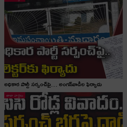
అధికార పార్టీ స‌ర్పంచ్‌పై… అంగ‌న్‌వాడీల ఫిర్యాదు
తాజా వార్తలు