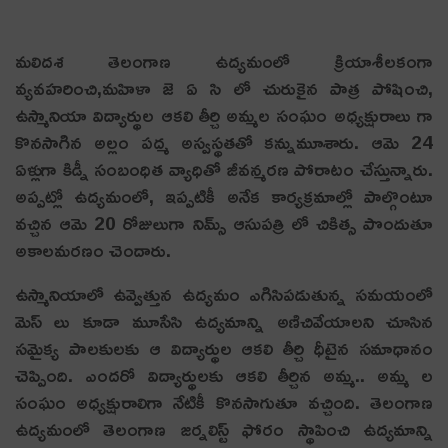
మలిదశ తెలంగాణ ఉద్యమంలో క్రియాశీలకంగా
వ్యవహరించి,మహిళా జె ఏ సి లో చురుకైన పాత్ర పోషించి,
ఉస్మానియా విద్యార్థుల ఆకలి తీర్చి అమ్మల సంఘం అధ్యక్షురాలు గా
కొనసాగిన అల్లం పద్మ అస్వస్థతతో కన్నుమూశారు. ఆమె 24
ఏళ్లుగా కిడ్నీ సంబంధిత వ్యాధితో జీవన్మరణ పోరాటం చేస్తున్నారు.
అప్పట్లో ఉద్యమంలో, ఇప్పటికీ అనేక కార్యక్రమాల్లో పాల్గొంటూ
వచ్చిన ఆమె 20 రోజులుగా నిమ్స్ ఆసుపత్రి లో చికిత్స పొందుతూ
అకాలమరణం చెందారు.
ఉస్మానియాలో ఉవ్వెత్తున ఉద్యమం ఎగిసిపడుతున్న సమయంలో
మెస్ లు కూడా మూసేసి ఉద్యమాన్ని అణిచివేయాలని చూసిన
సమైక్య పాలకులకు ఆ విద్యార్థుల ఆకలి తీర్చి ధీటైన సమాధానం
చెప్పింది. ఎందరో విద్యార్థులకు ఆకలి తీర్చిన అమ్మ.. అమ్మ ల
సంఘం అధ్యక్షురాలిగా నేటికీ కొనసాగుతూ వచ్చింది. తెలంగాణ
ఉద్యమంలో తెలంగాణ జర్నలిస్ట్ ఫోరం స్థాపించి ఉద్యమాన్ని