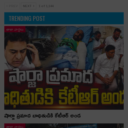
PREV
NEXT
1 of 1,144
TRENDING POST
తాజా వార్తలు
షార్జా ప్రమాద బాధితుడికి కేటీఆర్ అండ
తాజా వార్తలు