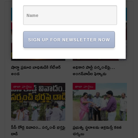
YOU MIGHT ALSO LIKE
తాజా వార్తలు
తాజా వార్తలు
SIGN UP FOR NEWSLETTER NOW
షార్జా ప్రమాద బాధితుడికి కేటీఆర్
అధికార పార్టీ స‌ర్పంచ్‌పై…
అండ
అంగ‌న్‌వాడీల ఫిర్యాదు
తాజా వార్తలు
తాజా వార్తలు
సీసీ రోడ్ల వివాదం.. స‌ర్పంచ్ భ‌ర్త‌పై
ప్రభుత్వ స్థలాలను ఆక్రమిస్తే కఠిన
దాడి
చర్యలు