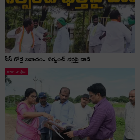
సీసీ రోడ్ల వివాదం.. స‌ర్పంచ్ భ‌ర్త‌పై దాడి
తాజా వార్తలు