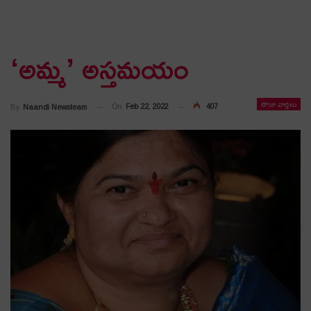
‘అమ్మ’ అస్తమయం
తాజా వార్తలు
On
Feb 22, 2022
407
By
Naandi Newsteam