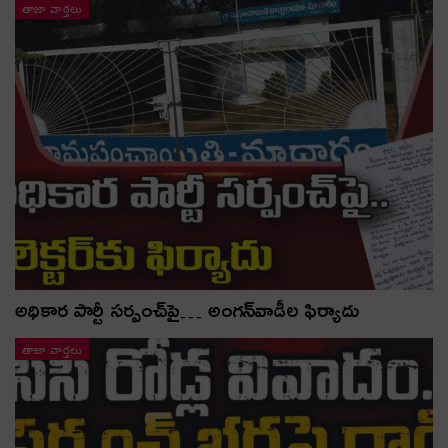
తాజా వార్తలు
అధికార పార్టీ స‌ర్పంచ్‌పై… అంగ‌న్‌వాడీల ఫిర్యాదు
తాజా వార్తలు