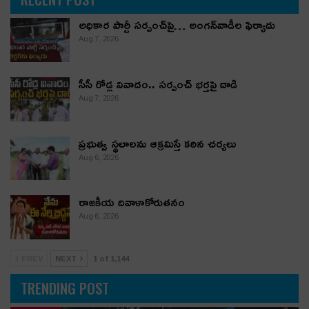
అధికార పార్టీ స‌ర్పంచ్‌పై… అంగ‌న్‌వాడీల ఫిర్యాదు
Aug 7, 2026
సీసీ రోడ్ల వివాదం.. స‌ర్పంచ్ భ‌ర్త‌పై దాడి
Aug 7, 2026
ప్రభుత్వ స్థలాలను ఆక్రమిస్తే కఠిన చర్యలు
Aug 6, 2026
రాజకీయ దివాళాకోరుతనం
Aug 6, 2026
PREV
NEXT
1 of 1,144
TRENDING POST