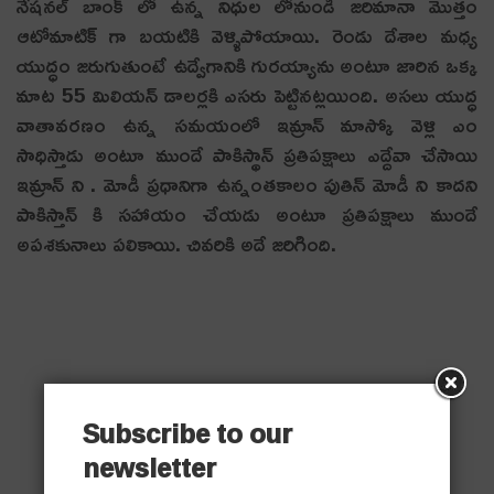
నేషనల్ బాంక్ లో ఉన్న నిధుల లోనుండి జరిమానా మొత్తం
ఆటోమాటిక్ గా బయటికి వెళ్ళిపోయాయి. రెండు దేశాల మధ్య
యుద్ధం జరుగుతుంటే ఉద్వేగానికి గురయ్యాను అంటూ జారిన ఒక్క
మాట 55 మిలియన్ డాలర్లకి ఎసరు పెట్టినట్లయింది. అసలు యుద్ధ
వాతావరణం ఉన్న సమయంలో ఇమ్రాన్ మాస్కో వెళ్లి ఎం
సాధిస్తాడు అంటూ ముందే పాకిస్థాన్ ప్రతిపక్షాలు ఎద్దేవా చేసాయి
ఇమ్రాన్ ని . మోడీ ప్రధానిగా ఉన్నంతకాలం పుతిన్ మోడీ ని కాదని
పాకిస్తాన్ కి సహాయం చేయడు అంటూ ప్రతిపక్షాలు ముందే
అపశకునాలు పలికాయి. చివరికి అదే జరిగింది.
Subscribe to our
newsletter