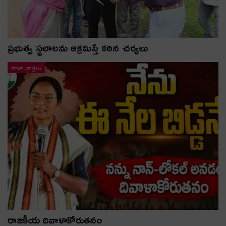
ప్రభుత్వ స్థలాలను ఆక్రమిస్తే కఠిన చర్యలు
తాజా వార్తలు
రాజకీయ దివాళాకోరుతనం