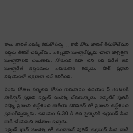
కాలు జారితే వెన‌క్కి తీసుకోవ‌చ్చు… కానీ నోరు జారితే తీసుకోలేమ‌ని
పెద్దలు ఊరికే చెప్ప‌లేదు.. ఎక్క‌డైనా మాట్లాడేప్పుడు చాలా జాగ్ర‌త్త‌గా
మాట్లాడాల‌ని చెబుతారు. నోరుంది క‌దా అని ఏది ప‌డితే అది
మాట్లాడితే ఇబ్బందులు ఎదురుకాక త‌ప్ప‌దు. పాక్ ప్ర‌ధాని
విష‌యంలో అక్ష‌రాలా అదే జ‌రిగింది.
రెండు రోజుల పర్యటన కోసం గురువారం ఉదయం 5 గంటలకి
పాకిస్థాన్ ప్రధాని ఇమ్రాన్ మాస్కో చేరుకున్నాడు. అప్పటికే పుతిన్
రష్యా ప్రజలని ఉద్దేశించి జాతీయ టెలివిజన్ లో ప్రజలని ఉద్దేశించి
ప్రసంగిస్తున్నాడు. ఉదయం 6.30 కి తన సైన్యానికి ఉక్రెయిన్ మీద
దాడి చేయమని ఆదేశాలు ఇచ్చాడు.
ఇమ్రాన్ ఖాన్ మాస్కో లో ఉండగానే పుతిన్ ఉక్రెయిన్ మీద దాడి