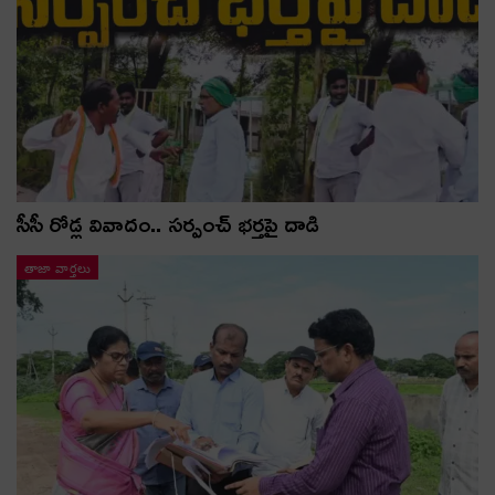
సీసీ రోడ్ల వివాదం.. స‌ర్పంచ్ భ‌ర్త‌పై దాడి
తాజా వార్తలు