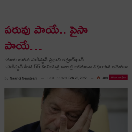
ప‌రువు పాయే.. పైసా
పాయే…
-మాట జారిన పాకిస్థాన్ ప్ర‌ధాని ఇమ్రాన్‌ఖాన్‌
-పాకిస్థాన్ మీద 55 మిలియన్ల డాలర్ల జరిమానా విధించిన అమెరికా
తాజా వార్తలు
Last updated
Feb 26, 2022
488
By
Naandi Newsteam