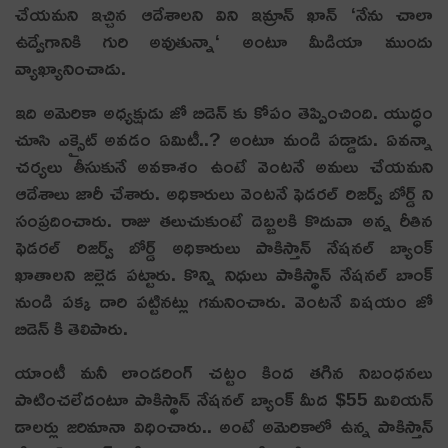
చేయమని ఇచ్చిన ఆదేశాలని విని ఇమ్రాన్ ఖాన్ ‘నేను చాలా
ఉద్వేగానికి గురి అవుతున్నా‘ అంటూ మీడియా ముందు
వ్యాఖ్యానించాడు.
ఇది అమెరికా అధ్య‌క్షుడు జో బిడెన్ కు కోపం తెప్పించింది. యుద్ధం
చూసి ఎక్సైట్ అవడం ఏమిటీ..? అంటూ మండి పడ్డాడు. ఏవ‌న్నా
చ‌ర్య‌లు తీసుకునే అవ‌కాశం ఉంటే వెంట‌నే అమ‌లు చేయ‌మ‌ని
ఆదేశాలు జారీ చేశారు. అధికారులు వెంటనే ఫెడరల్ రిజర్వ్ బోర్డ్ ని
సంప్రదించారు. రాజు తలుచుకుంటే దెబ్బలకి కొదువా అన్న రీతిన
ఫెడరల్ రిజర్వ్ బోర్డ్ అధికారులు పాకిస్తాన్ నేషనల్ బ్యాంక్‌
ఖాతాలని జల్లెడ పట్టారు. కొన్ని నిధులు పాకిస్థాన్ నేషనల్ బాంక్
నుండి పక్క దారి పట్టినట్లు గమనించారు. వెంటనే విషయం జో
బిడెన్ కి తెలిపారు.
యాంటీ మనీ లాండరింగ్ చట్టం కింద తగిన నిబంధనలు
పాటించలేదంటూ పాకిస్థాన్ నేషనల్ బ్యాంక్‌ మీద $55 మిలియన్
డాలర్లు జరిమానా విధించారు.. అంటే అమెరికాలో ఉన్న పాకిస్తాన్