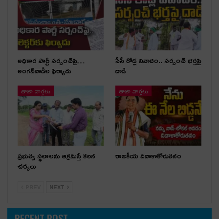
అధికార పార్టీ స‌ర్పంచ్‌పై…
సీసీ రోడ్ల వివాదం.. స‌ర్పంచ్ భ‌ర్త‌పై
అంగ‌న్‌వాడీల ఫిర్యాదు
దాడి
తాజా వార్తలు
తాజా వార్తలు
ప్రభుత్వ స్థలాలను ఆక్రమిస్తే కఠిన
రాజకీయ దివాళాకోరుతనం
చర్యలు
PREV
NEXT
RECENT POST