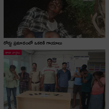
రోడ్డు ప్రమాదంలో ఒకరికి గాయాలు
తాజా వార్తలు