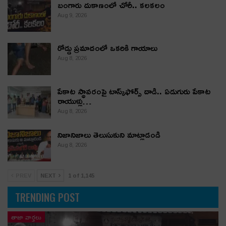
బంగారు దుకాణంలో చోరీ.. కలకలం
Aug 9, 2026
రోడ్డు ప్రమాదంలో ఒకరికి గాయాలు
Aug 8, 2026
పేకాట స్థావరంపై టాస్క్‌ఫోర్స్ దాడి.. ఏడుగురు పేకాట
రాయుళ్లు…
Aug 8, 2026
నిజానిజాలు తెలుసుకుని మాట్లాడండి
Aug 8, 2026
PREV
NEXT
1 of 1,145
TRENDING POST
తాజా వార్తలు