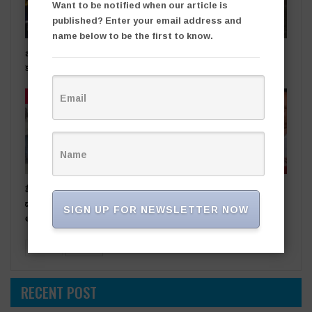
Want to be notified when our article is
published? Enter your email address and
name below to be the first to know.
బంగారు దుకాణంలో చోరీ..
రోడ్డు ప్రమాదంలో ఒకరికి గాయాలు
కలకలం
తాజా వార్తలు
తాజా వార్తలు
పేకాట స్థావరంపై టాస్క్‌ఫోర్స్
నిజానిజాలు తెలుసుకుని
దాడి.. ఏడుగురు పేకాట రాయుళ్లు
మాట్లాడండి
SIGN UP FOR NEWSLETTER NOW
అరెస్ట్
PREV
NEXT
RECENT POST