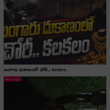
బంగారు దుకాణంలో చోరీ.. కలకలం
తాజా వార్తలు