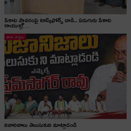
పేకాట స్థావరంపై టాస్క్‌ఫోర్స్ దాడి.. ఏడుగురు పేకాట
రాయుళ్లు…
తాజా వార్తలు
నిజానిజాలు తెలుసుకుని మాట్లాడండి