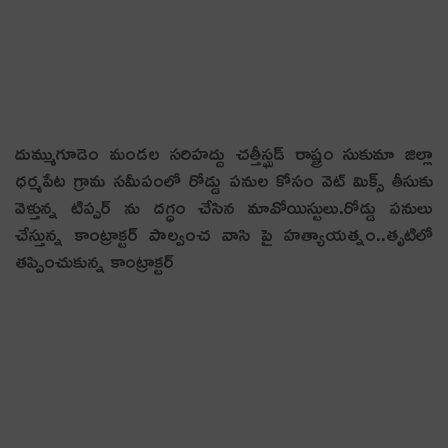
దుమ్ముగూడెం మండల సరిహద్దు చత్తీస్ఘడ్ రాష్ట్రం సుకుమా జిల్లా
ధర్మపేట గ్రామ సమీపంలో రోడ్డు పనుల కోసం వెట్ మిక్స్ తీసుకు
వెళ్తున్న టిప్పర్ ను దగ్ధం చేసిన మావోయిస్టులు.రోడ్డు పనులు
చేస్తున్న కాంట్రాక్టర్ పాల్వంచ వాసి పై హత్యాయత్నం..తృటిలో
తప్పించుకున్న కాంట్రాక్టర్