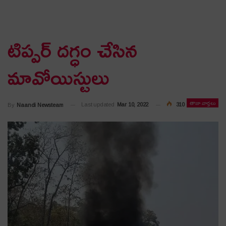
టిప్పర్ దగ్ధం చేసిన
మావోయిస్టులు
తాజా వార్తలు
Last updated
Mar 10, 2022
310
By
Naandi Newsteam