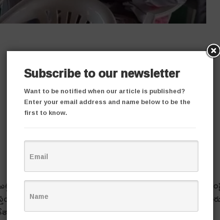
Subscribe to our newsletter
Want to be notified when our article is published?
Enter your email address and name below to be the
first to know.
ఎట్ట ప‌రిస్థితుల్లో వ‌రిధాన్యం కొనుగోలు చేయాల‌ని లేక‌పోతే కేంద్రం
ప్తంగా తెలంగాణ ప్ర‌జ‌ల‌ను స‌మాయ‌త్తం చేసేలా కార్య‌చ‌ర‌ణ ప్ర‌క‌టించార
ేశాలు ఏర్పాటు చేసుకున్నారు.