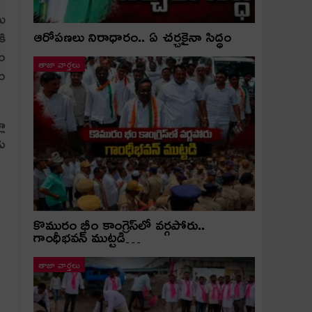
యి
ఆరోపణలు నిరాధారం.. ఏ చర్చకైనా సిద్ధం
కి
గం
తాజా వార్తలు
తం
లా
డు
కొమురం భీం కాంగ్రెస్‌లో వర్గపోరు..
గాంధీభవన్ ముట్టడి…
తాజా వార్తలు