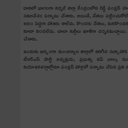
దానిలో భాగంగా నిర్మ‌ల్ జిల్లా కేంద్రంలోని రెడ్డి ఫంక్ష‌న
సమావేశం ఏర్పాటు చేశారు. అయితే, నేత‌లు ప‌ట్టించుకోలేదో.
జ‌నం పెద్ద‌గా హాజ‌రు కాలేదు. కొంద‌రు నేత‌లు, మ‌రికొంద‌రు క
కూడా నిండ‌లేదు. చాలా కుర్చీలు ఖాళీగా ద‌ర్శ‌న‌మిచ్చా
చేశారు.
ఇందుకు భిన్నంగా మంచిర్యాల జిల్లాలో జరిగిన స‌న్నాహాక స‌
టీఆర్ఎస్ పార్టీ అధ్య‌క్షుడు, ప్ర‌భుత్వ విప్ బా
నియోజ‌క‌వ‌ర్గాల్లోనూ ఫంక్ష‌న్ హాళ్ల‌లో ఏర్పాటు చేసిన ప్ర‌తి స