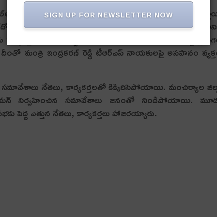
్ హ‌ల్‌లో టీఆర్ఎస్ స‌మావేశం జ‌రిగింది. టీఆర్ఎస్ పార్టీ నియోజకవర్గ స్థా
SIGN UP FOR NEWSLETTER NOW
. మంత్రి ఇంద్ర‌క‌ర‌ణ్ రెడ్డి సీరియ‌స్‌గా చెప్ప‌లేదో కానీ… సమావేశాని
ార్య‌క‌ర్త‌లు మిన‌హా పెద్ద‌గా స్పంద‌న క‌నిపించ‌లేదు. వేసిన కుర్చీల్లో స
యి. దీంతో మంత్రి ఇంద్రకరణ్ రెడ్డి టీఆర్ఎస్ నాయకులపై అసహనం వ్యక్
మావేశాలు నేత‌లు, కార్య‌క‌ర్త‌ల‌తో కిక్కిరిసిపోయాయి. మంచిర్యాల జిల్
ల్క సుమ‌న్ నిర్వ‌హించిన స‌మావేశాలు జ‌నంతో నిండిపోయాయి. మూ
‌భ‌కు పెద్ద ఎత్తున నేత‌లు, కార్య‌క‌ర్త‌లు హాజ‌ర‌య్యారు.