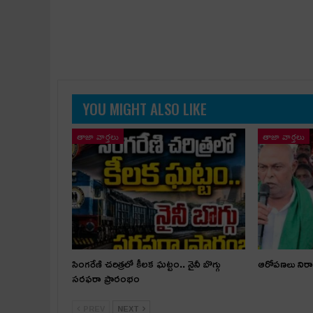
YOU MIGHT ALSO LIKE
తాజా వార్తలు
తాజా వార్తలు
సింగరేణి చరిత్రలో కీలక ఘట్టం.. నైనీ బొగ్గు
ఆరోపణలు నిరాధ
సరఫరా ప్రారంభం
PREV
NEXT