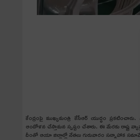
కేంద్రంపై ముఖ్య‌మంత్రి కేసీఆర్ యుద్ధం ప్ర‌క‌టించారు. 
ఆందోళ‌న చేస్తామ‌న స్ప‌ష్టం చేశారు. ఈ మేర‌కు రాష్ట్ర వ్యా
దీంతో ఆయా జిల్లాల్లో నేత‌లు గురువారం స‌న్నాహాక స‌మావ