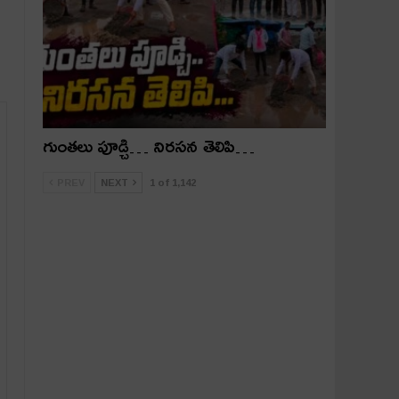
గుంతలు పూడ్చి… నిరసన తెలిపి…
PREV
NEXT
1 of 1,142