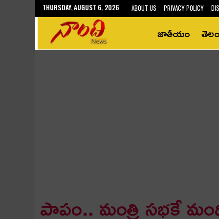
THURSDAY, AUGUST 6, 2026
ABOUT US
PRIVACY POLICY
DI
జాతీయం
తెల
పాపం.. మంత్రి స‌భ‌కే మంద