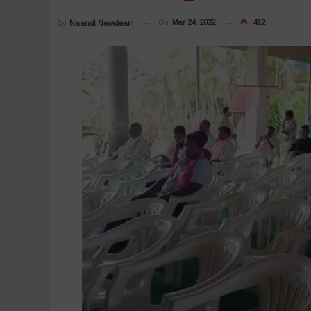
On
Mar 24, 2022
412
By
Naandi Newsteam