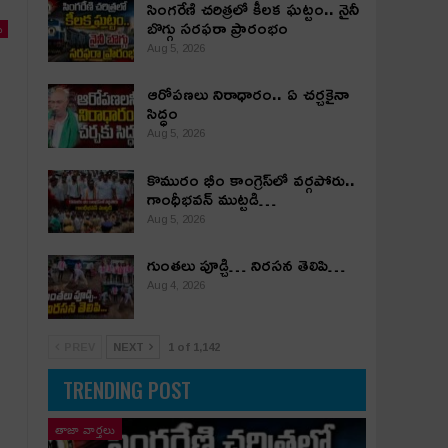
సింగరేణి చరిత్రలో కీలక ఘట్టం.. నైనీ
బొగ్గు సరఫరా ప్రారంభం
ు
Aug 5, 2026
ఆరోపణలు నిరాధారం.. ఏ చర్చకైనా
సిద్ధం
Aug 5, 2026
కొమురం భీం కాంగ్రెస్‌లో వర్గపోరు..
గాంధీభవన్ ముట్టడి…
Aug 5, 2026
గుంతలు పూడ్చి… నిరసన తెలిపి…
Aug 4, 2026
PREV
NEXT
1 of 1,142
TRENDING POST
తాజా వార్తలు