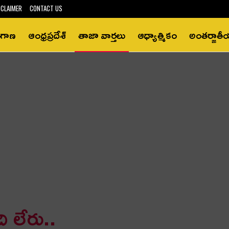
SCLAIMER
CONTACT US
ంగాణ
ఆంధ్రప్రదేశ్‌
తాజా వార్తలు
ఆధ్యాత్మికం
అంతర్జాత
ి లేరు..