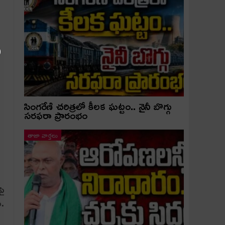
సింగరేణి చరిత్రలో కీలక ఘట్టం.. నైనీ బొగ్గు
సరఫరా ప్రారంభం
తాజా వార్తలు
పై
ు.