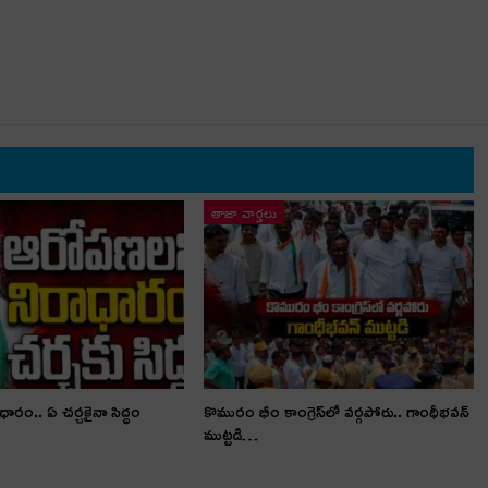
తాజా వార్తలు
ారం.. ఏ చర్చకైనా సిద్ధం
కొమురం భీం కాంగ్రెస్‌లో వర్గపోరు.. గాంధీభవన్
ముట్టడి…