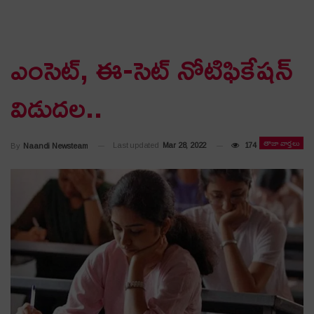
ఎంసెట్, ఈ-సెట్ నోటిఫికేషన్
విడుదల..
తాజా వార్తలు
Last updated
Mar 28, 2022
174
By
Naandi Newsteam