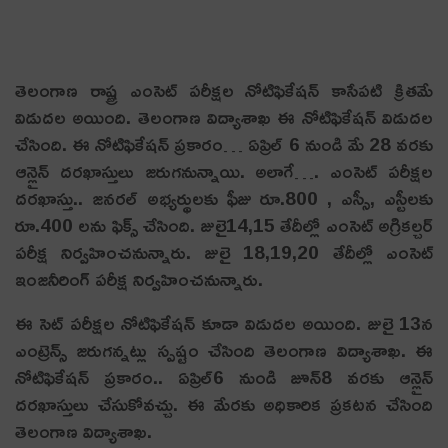
తెలంగాణ రాష్ట్ర ఎంసెట్ పరీక్షల నోటిఫికేషన్ కాసేపటి క్రితమే
విడుదల అయింది. తెలంగాణ విద్యాశాఖ ఈ నోటిఫికేషన్‌ విడుదల
చేసింది. ఈ నోటిఫికేషన్ ప్రకారం… ఏప్రిల్ 6 నుండి మే 28 వరకు
ఆన్లైన్ దరఖాస్తులు జరుగనున్నాయి. అలాగే…. ఎంసెట్ పరీక్షల
దరఖాస్తు.. జనరల్‌ అభ్యర్థులకు ఫీజు రూ.800 , ఎస్సీ, ఎస్టీలకు
రూ.400 లను ఫిక్స్‌ చేసింది. జులై14,15 తేదీల్లో ఎంసెట్ అగ్రికల్చర్
పరీక్ష నిర్వహించనున్నారు. జులై 18,19,20 తేదీల్లో ఎంసెట్
ఇంజనీరింగ్ పరీక్ష నిర్వహించనున్నారు.
ఈ సెట్ పరీక్షల నోటిఫికేషన్ కూడా విడుదల అయింది. జులై 13న
ఎంట్రెన్స్ జరుగన్నట్లు స్పష్టం చేసింది తెలంగాణ విద్యాశాఖ. ఈ
నోటిఫికేషన్‌ ప్రకారం.. ఏప్రిల్6 నుండి జూన్8 వరకు ఆన్లైన్
దరఖాస్తులు చేసుకోవచ్చు. ఈ మేరకు అధికారిక ప్రకటన చేసింది
తెలంగాణ విద్యాశాఖ.