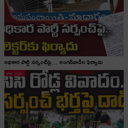
అధికార పార్టీ స‌ర్పంచ్‌పై… అంగ‌న్‌వాడీల ఫిర్యాదు
తాజా వార్తలు