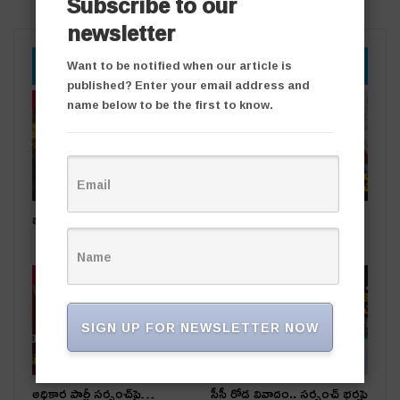
Subscribe to our
newsletter
YOU MIGHT ALSO LIKE
Want to be notified when our article is
published? Enter your email address and
తాజా వార్తలు
తాజా వార్తలు
name below to be the first to know.
బంగారు సింగరేణి
షార్జా ప్రమాద బాధితుడికి కేటీఆర్
అండ
తాజా వార్తలు
తాజా వార్తలు
SIGN UP FOR NEWSLETTER NOW
అధికార పార్టీ స‌ర్పంచ్‌పై…
సీసీ రోడ్ల వివాదం.. స‌ర్పంచ్ భ‌ర్త‌పై