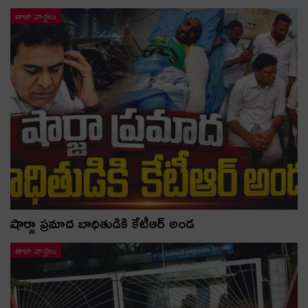
తాజా వార్తలు
షార్జా ప్రమాద బాధితుడికి కేటీఆర్ అండ
తాజా వార్తలు