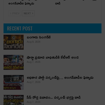
అంగ‌న్‌వాడీల ఫిర్యాదు
దాడి
PREV
NEXT
RECENT POST
బంగారు సింగరేణి
Aug 8, 2026
షార్జా ప్రమాద బాధితుడికి కేటీఆర్ అండ
Aug 7, 2026
అధికార పార్టీ స‌ర్పంచ్‌పై… అంగ‌న్‌వాడీల ఫిర్యాదు
Aug 7, 2026
సీసీ రోడ్ల వివాదం.. స‌ర్పంచ్ భ‌ర్త‌పై దాడి
Aug 7, 2026