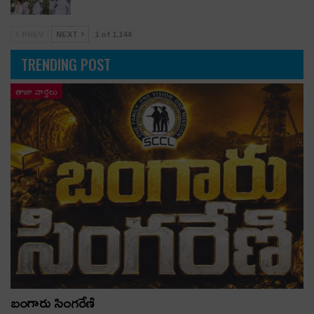
PREV
NEXT
1 of 1,144
TRENDING POST
తాజా వార్తలు
బంగారు సింగరేణి