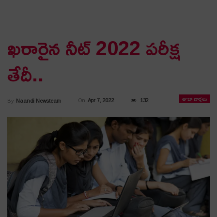
ఖరారైన నీట్ 2022 పరీక్ష
తేదీ..
తాజా వార్తలు
On
Apr 7, 2022
132
By
Naandi Newsteam