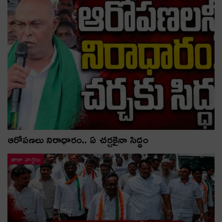
ఆరోపణలు నిరాధారం.. ఏ చర్చకైనా సిద్ధం
తాజా వార్తలు