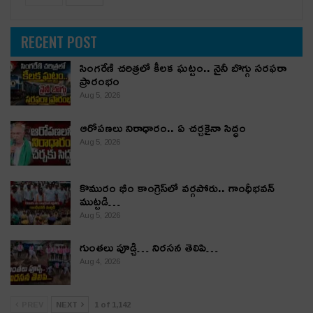
RECENT POST
సింగరేణి చరిత్రలో కీలక ఘట్టం.. నైనీ బొగ్గు సరఫరా
ప్రారంభం
Aug 5, 2026
ఆరోపణలు నిరాధారం.. ఏ చర్చకైనా సిద్ధం
Aug 5, 2026
కొమురం భీం కాంగ్రెస్‌లో వర్గపోరు.. గాంధీభవన్
ముట్టడి…
Aug 5, 2026
గుంతలు పూడ్చి… నిరసన తెలిపి…
Aug 4, 2026
PREV
NEXT
1 of 1,142