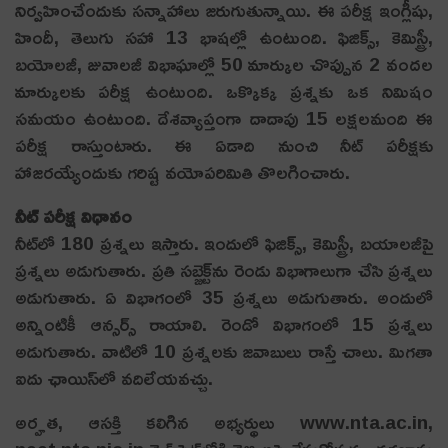
నిర్వహించేందుకు సన్నాహాలు జరుగుతున్నాయి. ఈ పరీక్ష ఇంగ్లీషు,
హిందీ, తెలుగు సహా 13 భాషల్లో ఉంటుంది. ఫిజిక్స్, కెమిస్ట్రీ,
బయోలజీ, జువాలజీ విభాఘాల్లో 50 మార్కుల చొప్పున 2 వందల
మార్కులకు పరీక్ష ఉంటుంది. ఒక్కొక్క ప్రశ్నకు ఒక నిమిషం
సమయం ఉంటుంది. దేశవ్యాప్తంగా దాదాపు 15 లక్షలమంది ఈ
పరీక్ష రాస్తుంటారు. ఈ ఏడాది నుంచి నీట్ పరీక్షకు
హాజరయ్యేందుకు గరిష్ట వయోపరిమితి తొలగించారు.
నీట్ పరీక్ష విధానం
నీట్‌లో 180 ప్రశ్నలు ఇస్తారు. ఇందులో ఫిజిక్స్, కెమిస్ట్రీ, బయాలజీపై
ప్రశ్నలు అడుగుతారు. ప్రతి సబ్జెక్ట్‌ను రెండు విభాగాలుగా చేసి ప్రశ్నలు
అడుగుతారు. ఏ విభాగంలో 35 ప్రశ్నలు అడుగుతారు. అందులో
అన్నింటికీ ఆన్సర్స్ రాయాలి. రెండో విభాగంలో 15 ప్రశ్నలు
అడుగుతారు. వాటిలో 10 ప్రశ్నలకు జవాబులు రాస్తే చాలు. మిగతా
ఐదు ఛాయిస్‌లో వదిలేయవచ్చు.
అర్హత, ఆసక్తి కలిగిన అభ్యర్థులు www.nta.ac.in,