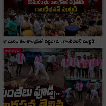
కొమురం భీం కాంగ్రెస్‌లో వర్గపోరు.. గాంధీభవన్ ముట్టడి…
తాజా వార్తలు