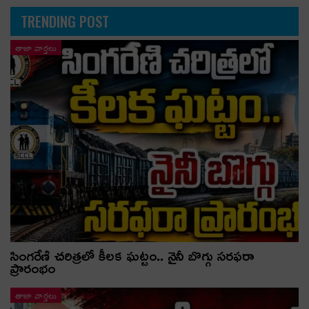
TRENDING POST
తాజా వార్తలు
సింగరేణి చరిత్రలో కీలక ఘట్టం.. నైనీ బొగ్గు సరఫరా
ప్రారంభం
తాజా వార్తలు