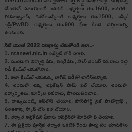
neet.nta.nic.in వెబ్ సైట్‌లోకి వెళ్లి అప్లై చేసుకోవచ్చు. దరఖాస్తు
చేసుకునే సమయంలో జనరల్ అభ్యర్థులు రూ.1600, జనరల్-
ఈడబ్ల్యూఎస్‌, ఓబీసీ-ఎన్సీఎల్ అభ్యర్థులు రూ.1500, ఎస్సీ/
ఎస్టీ/PwBD అభ్యర్థులు రూ.900 ఫీజు కింద చెల్లించాల్సి
ఉంటుంది.
నీట్‌ యూజీ 2022 ద‌ర‌ఖాస్తు చేసుకోండి ఇలా..-
1. ntaneet.nic.in వెబ్‌సైట్‌ లోకి వెళ్లాలి.
2. ముందుగా విద్యార్థి పేరు, తండ్రిపేరు, ఫోన్‌ నెంబర్‌ వివరాలు ఇచ్చి
ఐడీ క్రియేట్ చేసుకోవాలి.
3. అలా క్రియేట్ చేసుకున్న లాగిన్ ఐడీతో లాగిన్అవ్వాలి.
4. అందులో ఉన్న అప్లికేషన్ ఫామ్ ఫిల్ చేయాలి. అందులో
విద్యార్హతలు, మార్క్‌ల వివరాలు, పొందుపరచాలి.
5. డాక్యుమెంట్స్‌ అప్‌లోడ్ చేయాలి, పాస్‌పోర్ట్ సైజ్ ఫొటోగ్రాఫ్‌ ,
సంతకాన్ని స్కాన్ చేసి జత చేయాలి.
6. తర్వాత అప్లికేషన్ ఫీజును ఆన్‌లైన్‌లో మోడ్‌లో పే చేయాలి.
7. ఈ ప్రక్రియ పూర్తైన తర్వాత ఒకటికి రెండు సార్లు సరి చూసుకొని