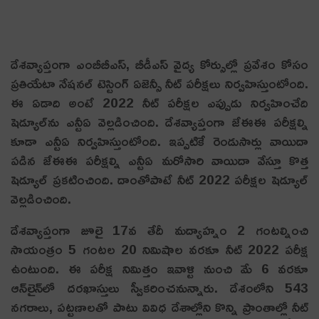
దేశవ్యాప్తంగా ఎంబీబీఎస్, బీడీఎస్ వైద్య కోర్సుల్లో ప్రవేశం కోసం
ప్రతియేటా నేషనల్ టెస్టింగ్ ఏజెన్సీ నీట్ పరీక్షలు నిర్వహిస్తుంటోంది.
ఈ ఏడాది అంటే 2022 నీట్ పరీక్షల ఎప్పుడు నిర్వహించేది
షెడ్యూల్‌ను ఎన్టీఏ వెల్లడించింది. దేశవ్యాప్తంగా జేఈఈ పరీక్షల్ని
కూడా ఎన్టీఏ నిర్వహిస్తుంటోంది. ఇప్పటికే రెండుసార్లు వాయిదా
పడిన జేఈఈ పరీక్షల్ని ఎన్టీఏ మరోసారి వాయిదా వేస్తూ కొత్త
షెడ్యూల్ ప్రకటించింది. దాంతోపాటే నీట్ 2022 పరీక్షల షెడ్యూల్
వెల్లడించింది.
దేశవ్యాప్తంగా జూలై 17వ తేదీ మద్యాహ్నం 2 గంటల్నించి
సాయంత్రం 5 గంటల 20 నిమిషాల వరకూ నీట్ 2022 పరీక్ష
ఉంటుంది. ఈ పరీక్ష నిమిత్తం ఇవాళ్టి నుంచి మే 6 వరకూ
ఆన్‌లైన్‌లో దరఖాస్తులు స్వీకరించనున్నారు. దేశంలోని 543
నగరాలు, పట్టణాలతో పాటు వివిధ దేశాల్లోని కొన్ని ప్రాంతాల్లో నీట్