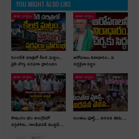
YOU MIGHT ALSO LIKE
తాజా వార్తలు
తాజా వార్తలు
సింగరేణి చరిత్రలో కీలక ఘట్టం..
ఆరోపణలు నిరాధారం.. ఏ
నైనీ బొగ్గు సరఫరా ప్రారంభం
చర్చకైనా సిద్ధం
తాజా వార్తలు
తాజా వార్తలు
కొమురం భీం కాంగ్రెస్‌లో
గుంతలు పూడ్చి… నిరసన తెలిపి…
వర్గపోరు.. గాంధీభవన్ ముట్టడి…
PREV
NEXT