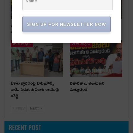
SIGN UP FOR NEWSLETTER NOW
బంగారు దుకాణంలో చోరీ..
రోడ్డు ప్రమాదంలో ఒకరికి గాయాలు
కలకలం
తాజా వార్తలు
తాజా వార్తలు
పేకాట స్థావరంపై టాస్క్‌ఫోర్స్
నిజానిజాలు తెలుసుకుని
దాడి.. ఏడుగురు పేకాట రాయుళ్లు
మాట్లాడండి
అరెస్ట్
PREV
NEXT
RECENT POST