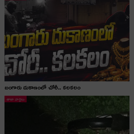
బంగారు దుకాణంలో చోరీ.. కలకలం
తాజా వార్తలు