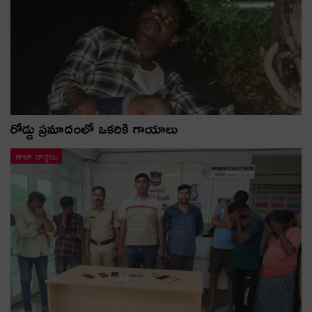
రోడ్డు ప్రమాదంలో ఒకరికి గాయాలు
తాజా వార్తలు