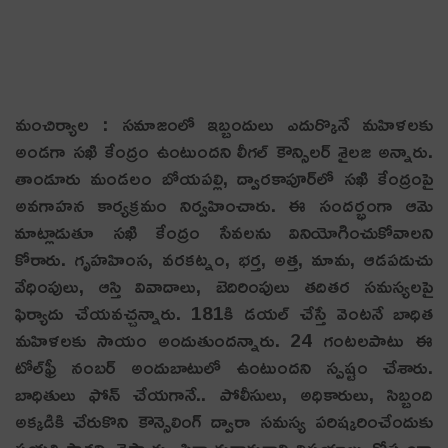
మంచిర్యాల : సమాజంలో ఇబ్బందులు ఎదుర్కొనే మహిళలకు
అండ‌గా స‌ఖి కేంద్రం ఉంటుంద‌ని లీగల్ కౌన్సిలర్ శైల‌జ‌ అన్నారు.
తాండూరు మండ‌లం బోయ‌ప‌ల్లి, ద్వారకాపూర్‌లో స‌ఖి కేంద్రంపై
అవ‌గాహ‌న కార్య‌క్ర‌మం నిర్వ‌హించారు. ఈ సంద‌ర్భంగా ఆమె
మాట్లాడుతూ సఖి కేంద్రం సేవలను వినియోగించుకోవాలని
కోరారు. గృహహింస, వరకట్నం, భర్త, అత్త, మామ, ఆడపడుచు
వేధింపులు, ఆస్తి వివాదాలు, బెదిరింపులు తదితర సమస్యలపై
ఫిర్యాదు చేయవ‌చ్చ‌న్నారు. 181కి డయల్ చేస్తే వెంట‌నే బాధిత‌
మహిళలకు సాయం అందుతుంద‌న్నారు. 24 గంటలపాటు ఈ
టోల్‌ఫ్రీ నంబర్‌ అందుబాటులో ఉంటుందని స్ప‌ష్టం చేశారు.
బాధితులు ఫోన్‌ చేయగానే.. పోలీసులు, అధికారులు, సిబ్బంది
అక్కడికి చేరుకొని కౌన్సెలింగ్‌ ద్వారా సమస్య పరిష్కరించేందుకు
ప్రయత్నిస్తారని చెప్పారు. ఫిర్యాదుదారురాలి విషయాలు గోప్యంగా