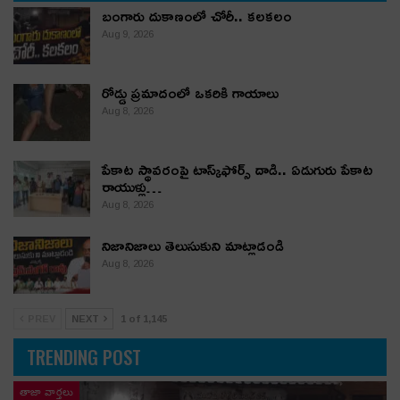
బంగారు దుకాణంలో చోరీ.. కలకలం
Aug 9, 2026
రోడ్డు ప్రమాదంలో ఒకరికి గాయాలు
Aug 8, 2026
పేకాట స్థావరంపై టాస్క్‌ఫోర్స్ దాడి.. ఏడుగురు పేకాట
రాయుళ్లు…
Aug 8, 2026
నిజానిజాలు తెలుసుకుని మాట్లాడండి
Aug 8, 2026
PREV
NEXT
1 of 1,145
TRENDING POST
తాజా వార్తలు