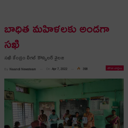
బాధిత మ‌హిళ‌ల‌కు అండ‌గా
స‌ఖి
స‌ఖి కేంద్రం లీగ‌ల్ కౌన్సిల‌ర్ శైల‌జ‌
తాజా వార్తలు
On
Apr 7, 2022
398
By
Naandi Newsteam