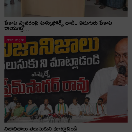
పేకాట స్థావరంపై టాస్క్‌ఫోర్స్ దాడి.. ఏడుగురు పేకాట
రాయుళ్లు…
తాజా వార్తలు
నిజానిజాలు తెలుసుకుని మాట్లాడండి