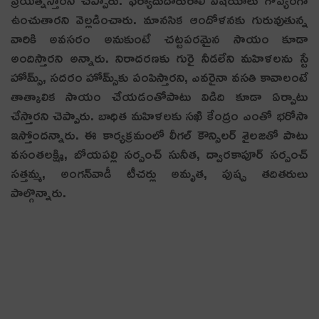
ఉంచుతారని వెల్ల‌డించారు. మానసిక ఆందోళనకు గురువుతున్న
వారికి అవసరం అనుకుంటే చట్టపరమైన సాయం కూడా
అందిస్తారని అన్నారు. నిరాద‌రణకు గురై నీడలేని మహిళలను స్టే
హోమ్స్‌, సదరం హోమ్స్‌కు పంపిస్తారని, ఎవరైనా వసతి కావాలంటే
తాత్కాలిక సాయం చేయడంతోపాటు విడిది కూడా ఏర్పాటు
చేస్తారని చెప్పారు. బాధిత మహిళలకు సఖి కేంద్రం ఎంతో భరోసా
ఇస్తోందన్నారు. ఈ కార్యక్రమంలో లీగ‌ల్ కౌన్సిల‌ర్ శైల‌జ‌తో పాటు
వ‌సంత‌ల‌క్ష్మి, బోయ‌ప‌ల్లి స‌ర్పంచ్ సునీత‌, ద్వార‌కాపూర్ స‌ర్పంచ్
స‌త్త‌మ్మ‌, అంగ‌న్‌వాడీ టీచ‌ర్లు అమృత‌, పుష్ప త‌దిత‌రులు
పాల్గొన్నారు.