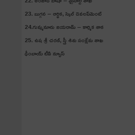
22. అంజాద్ బాషా – మైనార్టీ శాఖ
23. బుగ్గన – ఆర్ధిక, స్కిల్ డెవలప్‌మెంట్
24.గుమ్మనూరు జయరామ్ – కార్మిక శాక
25. ఉష శ్రీ చరణ్, స్త్రీ శిశు సంక్షేమ శాఖ
ఢీంబాయ్ టీవీ న్యూస్