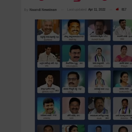
Last updated
Apr 11, 2022
817
By
Naandi Newsteam