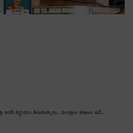
రి జగన్ నిర్ణయం తీసుకున్నారు.. మంత్రుల శాఖలు ఇవే..