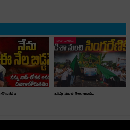
తాజా వార్తలు
ళాకోరుతనం
ఒడిషా నుంచి తెలంగాణ‌కు..