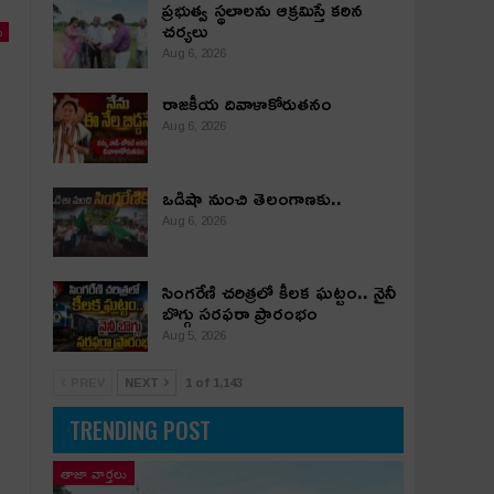
ప్రభుత్వ స్థలాలను ఆక్రమిస్తే కఠిన
చర్యలు
ు
Aug 6, 2026
రాజకీయ దివాళాకోరుతనం
Aug 6, 2026
ఒడిషా నుంచి తెలంగాణ‌కు..
Aug 6, 2026
సింగరేణి చరిత్రలో కీలక ఘట్టం.. నైనీ
బొగ్గు సరఫరా ప్రారంభం
Aug 5, 2026
PREV
NEXT
1 of 1,143
TRENDING POST
తాజా వార్తలు