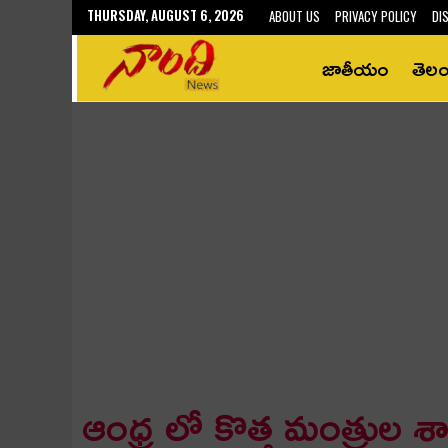
THURSDAY, AUGUST 6, 2026
ABOUT US
PRIVACY POLICY
DI
జాతీయం
తెల
ఆంధ్ర లో కొత్త మంత్రుల 