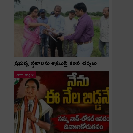
ప్రభుత్వ స్థలాలను ఆక్రమిస్తే కఠిన చర్యలు
తాజా వార్తలు