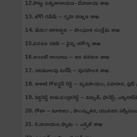
12.కొట్టు సత్యనారాయణ- దేవాదాయ శాఖ
13. జోగి రమేష్ – గృహ నిర్మాణ శాఖ
14. మేరుగ నాగార్జున – సాంఘాక సంక్షేమ శాఖ
15.విడదల రజినీ – వైద్య ఆరోగ్య శాఖ
16.అంబటి రాంబాబు – జల వనరుల శాఖ
17. ఆదిమూలపు సురేష్ – పురపాలక శాఖ
18. కాకాణి గోవర్ధన్ రెడ్డి – వ్యవసాయం, సహకార, ఫుడ్ ప్
19. పెద్దిరెడ్డి రామచంద్రారెడ్డి – విద్యుత్, ఫారెస్ట్, ఎన్విరాన్
20. రోజా – టూరిజం , సాంస్కృతిక, యువజన సర్వీసుల
21. కె.నారాయణ స్వామి – ఎక్సైజ్ శాఖ