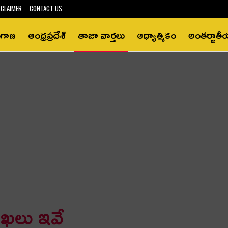
SCLAIMER
CONTACT US
ంగాణ
ఆంధ్రప్రదేశ్‌
తాజా వార్తలు
ఆధ్యాత్మికం
అంతర్జాత
శాఖలు ఇవే