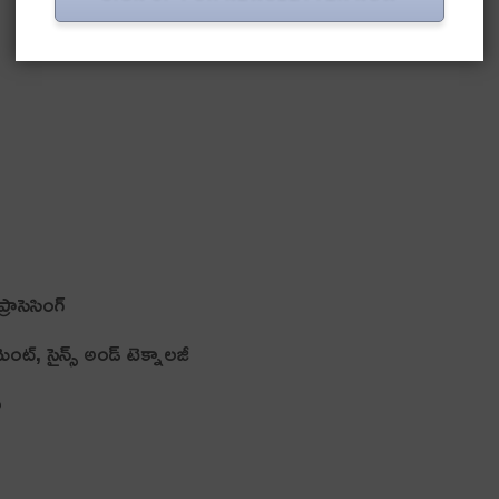
రాసెసింగ్
‌మెంట్, సైన్స్‌ అండ్ టెక్నాలజీ
ు