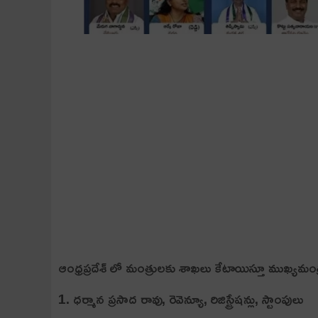
ఆంధ్రప్రదేశ్ లో మంత్రులకు శాఖలు కేటాయిస్తూ ముఖ్యమంత్
1. ధర్మాన ప్రసాద రావు, రెవెన్యూ, రిజిస్ట్రేషన్లు, స్టాంపులు