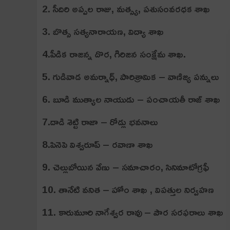
2. సీదిరి అప్పల రాజు, మత్స్య, పశుసంవరధక శాఖ
3. బొత్స సత్యనారాయణ, విద్యా శాఖ
4.పీడిక రాజన్న దొర, గిరిజన సంక్షేమ శాఖ.
5. గుడివాడ అమర్నాధ్, పారిశ్రామిక – వాణిజ్య పన్నులు
6. బూడి ముత్యాల నాయుడు – పంచాయతీ రాజ్ శాఖ
7.దాడి శెట్టి రాజా – రోడ్లు భవనాలు
8.పినెపె విశ్వరూప్‌ – రవాణా శాఖ
9. చెల్లుబోయిన వేణు – సమాచారం, సినిమాటోగ్రఫీ
10. తానేటి వనిత – హోం శాఖ , విపత్తుల నిర్వహణ
11. కారుమూరి నాగేశ్వర రావు – పౌర సరఫరాలు శాఖ