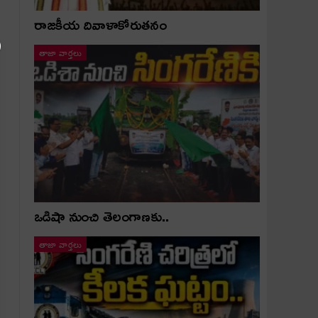
రాజకీయ దివాళాకోరుతనం
తాజా వార్తలు
ఒడిషా నుంచి తెలంగాణ‌కు..
తాజా వార్తలు