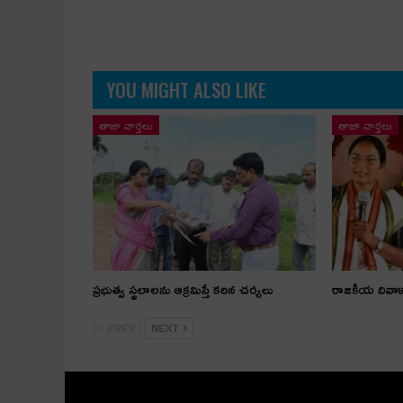
YOU MIGHT ALSO LIKE
తాజా వార్తలు
తాజా వార్తలు
ప్రభుత్వ స్థలాలను ఆక్రమిస్తే కఠిన చర్యలు
రాజకీయ దివా
PREV
NEXT