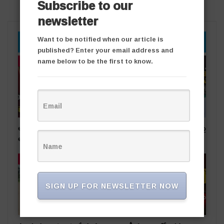
Subscribe to our
newsletter
Want to be notified when our article is
YOU MIGHT ALSO LIKE
published? Enter your email address and
name below to be the first to know.
తాజా వార్తలు
తాజా వార్తలు
అధికార పార్టీ స‌ర్పంచ్‌పై…
సీసీ రోడ్ల వివాదం.. స‌ర్పంచ్ భ‌ర్త‌పై
అంగ‌న్‌వాడీల ఫిర్యాదు
దాడి
తాజా వార్తలు
తాజా వార్తలు
SIGN UP FOR NEWSLETTER NOW