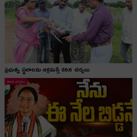
ప్రభుత్వ స్థలాలను ఆక్రమిస్తే కఠిన చర్యలు
తాజా వార్తలు