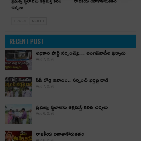
ప్రభుత్వ స్థలాలను ఆక్రమిస్తే కఠిన
రాజకీయ దివాళాకోరుతనం
చర్యలు
PREV
NEXT
RECENT POST
అధికార పార్టీ స‌ర్పంచ్‌పై… అంగ‌న్‌వాడీల ఫిర్యాదు
Aug 7, 2026
సీసీ రోడ్ల వివాదం.. స‌ర్పంచ్ భ‌ర్త‌పై దాడి
Aug 7, 2026
ప్రభుత్వ స్థలాలను ఆక్రమిస్తే కఠిన చర్యలు
Aug 6, 2026
రాజకీయ దివాళాకోరుతనం
Aug 6, 2026