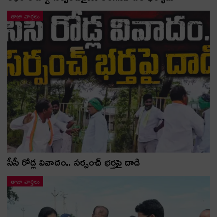
తాజా వార్తలు
సీసీ రోడ్ల వివాదం.. స‌ర్పంచ్ భ‌ర్త‌పై దాడి
తాజా వార్తలు