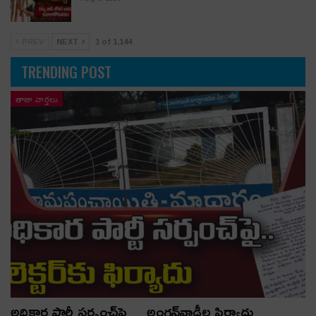
PREV
NEXT
1 of 1,144
TRENDING POST
తాజా వార్తలు
అధికార పార్టీ స‌ర్పంచ్‌పై… అంగ‌న్‌వాడీల ఫిర్యాదు