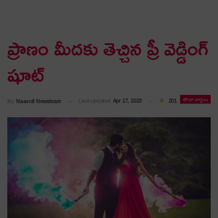
ప్రాణం మీద‌కు తెచ్చిన ప్రీ వెడ్డింగ్
షూట్
తాజా వార్తలు
Last updated
Apr 17, 2022
201
By
Naandi Newsteam