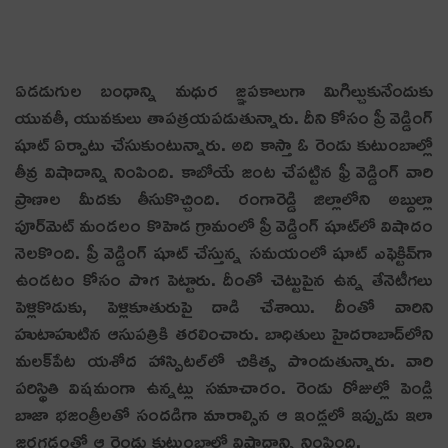
ఏడడుగుల బంధాన్ని మధుర జ్ఞపకాలుగా మిగిల్చుకునేందుకు
యువ‌తీ, యువ‌కులు తాప‌త్ర‌య‌ప‌డుతున్నారు. దీని కోసం ప్రీ వెడ్డింగ్‌
షూట్ ఏర్పాటు చేసుకుంటున్నారు. అది కాస్తా ఓ రెండు కుటుంబాల్లో
తీవ్ర విషాదాన్ని నింపింది. కాబోయే జంట చేపట్టిన ఫ్రీ వెడ్డింగ్‌ వారి
ప్రాణాల మీదకు తీసుకొచ్చింది. రంగారెడ్డి జిల్లాలోని అబ్దుల్లా
పూర్‌మెట్ మండలం కొహెడ గ్రామంలో ప్రీ వెడ్డింగ్ షూట్‌లో విషాదం
నెలకొంది. ప్రీ వెడ్డింగ్ షూట్ చేస్తున్న సమయంలో షూట్‌ ఎఫెక్టివ్‌గా
ఉండటం కోసం పొగ పెట్టారు. దీంతో చెట్టుపైన ఉన్న తేనెటీగ‌లు
పెళ్లికొడుకు, పెళ్లికూతురుపై దాడి చేశాయి. దీంతో వారిని
హుటాహుటిన ఆసుప‌త్రికి త‌ర‌లించారు. బాధితులు హైదరాబాద్‌లోని
మలక్‌పేట యశోద హాస్పిటల్‌లో చికిత్స పొందుతున్నారు. వారి
పరిస్థితి విషమంగా ఉన్నట్లు సమాచారం. రెండు రోజుల్లో పెండ్లి
బాజా భజంత్రీలతో సందడిగా మారాల్సిన ఆ ఇండ్లలో ఇప్పుడు ఇలా
జరగడంతో ఆ రెండు కుటుంబాల్లో విషాదాన్ని నింపింది.