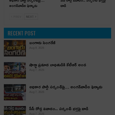
అధికార పార్టీ స‌ర్పంచ్‌పై…
సీసీ రోడ్ల వివాదం.. స‌ర్పంచ్ భ‌ర్త‌పై
అంగ‌న్‌వాడీల ఫిర్యాదు
దాడి
PREV
NEXT
RECENT POST
బంగారు సింగరేణి
Aug 8, 2026
షార్జా ప్రమాద బాధితుడికి కేటీఆర్ అండ
Aug 7, 2026
అధికార పార్టీ స‌ర్పంచ్‌పై… అంగ‌న్‌వాడీల ఫిర్యాదు
Aug 7, 2026
సీసీ రోడ్ల వివాదం.. స‌ర్పంచ్ భ‌ర్త‌పై దాడి
Aug 7, 2026