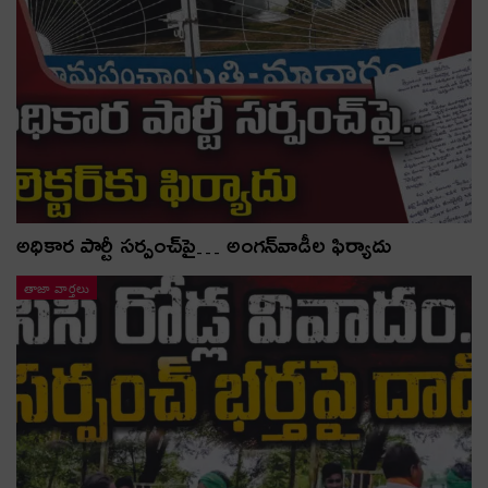
అధికార పార్టీ స‌ర్పంచ్‌పై… అంగ‌న్‌వాడీల ఫిర్యాదు
తాజా వార్తలు