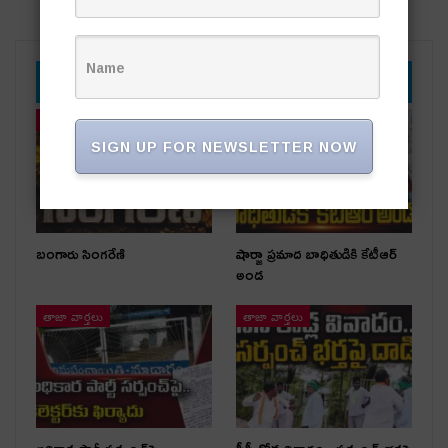
YOU MIGHT ALSO LIKE
తాజా వార్తలు
తాజా వార్తలు
SIGN UP FOR NEWSLETTER NOW
బంగారు సింగరేణి
షార్జా ప్రమాద బాధితుడికి కేటీఆర్
అండ
తాజా వార్తలు
తాజా వార్తలు