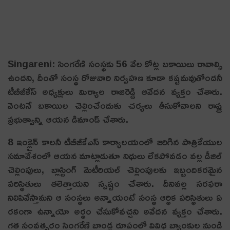
Singareni: సింగరేణి సంస్థకు 56 వేల కోట్ల బకాయిలు రావాల్సి
ఉందని, దీంతో సంస్థ రోజువారి నిర్వహణ కూడా కష్టమవుతోందనీ
టీబీజీకేస్ అధ్యక్షులు మిర్యాల రాజిరెడ్డి ఆవేదన వ్యక్తం చేశారు.
వెంటనే బకాయిల చెల్లించేందుకు చర్యలు తీసుకోవాలని రాష్ట్ర
ప్రభుత్వాన్ని ఆయన డిమాండ్ చేశారు.
8 ఇంక్లైన్ కాలనీ టీబీజీకేఎస్ కార్యాలయంలో జరిగిన పాత్రికేయుల
సమావేశంలో ఆయన మాట్లాడుతూ నిధులు లేకపోవడం వల్ల డీజిల్
చెల్లింపులు, బ్లాస్టింగ్ మెటీరియల్ చెల్లింపులకు ఇబ్బందికరమైన
పరిస్థితులు తలెత్తాయని స్పష్టం చేశారు. దీనివల్ల సరఫరా
నిలిపివేస్తామని ఆ సంస్థలు అన్నాయంటే సంస్థ ఆర్థిక పరిస్థితులు ఏ
రకంగా ఉన్నాయో అర్థం చేసుకోవచ్చని అవేదన వ్యక్తం చేశారు.
గత సంవత్సరం సింగరేణి బాండ్ల రూపంలో వివిధ బ్యాంకుల నుండి