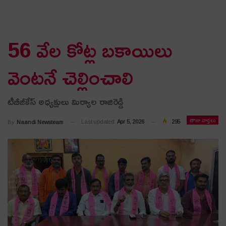
56 వేల కోట్ల బకాయిలు
వెంటనే చెల్లించాలి
టీబీజీకేస్ అధ్యక్షులు మిర్యాల రాజిరెడ్డి
తాజా వార్తలు
Last updated
Apr 5, 2026
295
By
Naandi Newsteam