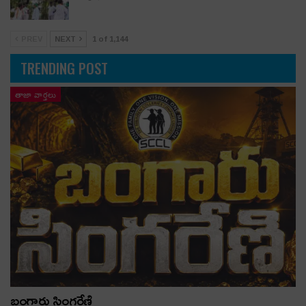
PREV
NEXT
1 of 1,144
TRENDING POST
తాజా వార్తలు
బంగారు సింగరేణి