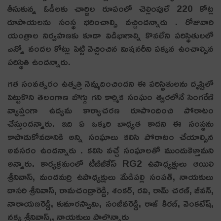
తీసుకున్న ఓడీలకు చార్జిల రూపంలో చెల్లింపులే 220 కోట్ల
రూపాయలను సంస్థ భరించాల్సి వచ్చిందన్నారు . రోజువారి
యంత్రాల నిర్వహణకు కూడా విడిభాగాల్ని కొనలేని పరిస్థితులలో
ఎన్నో వందల కోట్లు పెట్టి వెచ్చించిన మిషనరీని పక్కన ఉంచాల్సిన
పరిస్థితి ఉందన్నారు.
గత సంవత్సరం ఉత్పత్తి నెమ్మదించిందని ఈ పరిస్థితులను దృష్టిలో
పెట్టుకొని తెలంగాణ బొగ్గు గని కార్మిక సంఘం త్వరలోనే సింగరేణి
వ్యాప్తంగా ఉద్యమ కార్యాచరణ రూపొందించి పోరాటం
చేస్తుందన్నారు. ఇది ఏ ఒక్కరి బాధ్యత కాదని ఈ సంస్థను
కాపాడుకోవడానికి అన్ని సంఘాలు కలిసి పోరాటం చేయాల్సిన
అవసరం ఉందన్నారు . కలిసి వచ్చే సంఘాలతో ముందుకెళ్తామని
అన్నారు. కార్యక్రమంలో టీబీజీకేస్ RG2 ఉపాధ్యక్షులు ఆయిలి
శ్రీనివాస్, మందమర్రి ఉపాధ్యక్షులు మేడిపల్లి సంపత్, నాయకులు
దాసరి శ్రీనివాస్, రామచంద్రారెడ్డి, శంకర్, రవి, రామ్ చరణ్, జీవన్,
నారాయణరెడ్డి, కుమారస్వామి, సంజీవరెడ్డి, రాజ్ కిరణ్, వెంకటేష్,
నక్క శ్రీనివాస్,, నాయకులు పాల్గొన్నారు