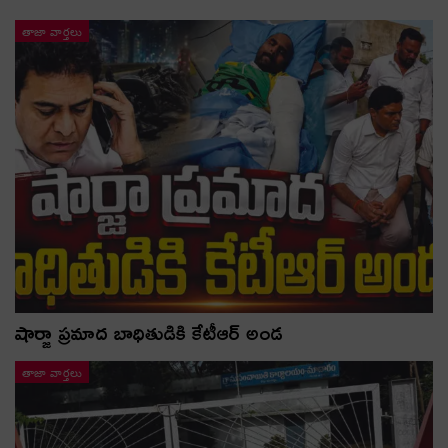
తాజా వార్తలు
షార్జా ప్రమాద బాధితుడికి కేటీఆర్ అండ
తాజా వార్తలు