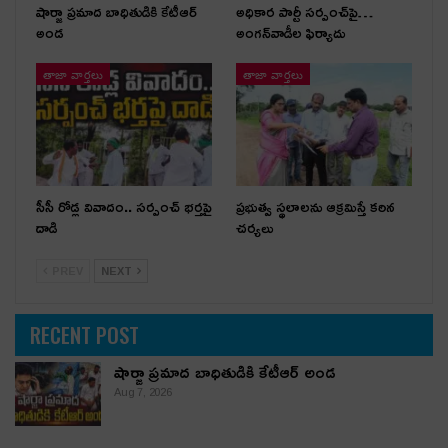
షార్జా ప్రమాద బాధితుడికి కేటీఆర్
అధికార పార్టీ స‌ర్పంచ్‌పై…
అండ
అంగ‌న్‌వాడీల ఫిర్యాదు
తాజా వార్తలు
తాజా వార్తలు
సీసీ రోడ్ల వివాదం.. స‌ర్పంచ్ భ‌ర్త‌పై
ప్రభుత్వ స్థలాలను ఆక్రమిస్తే కఠిన
దాడి
చర్యలు
PREV
NEXT
RECENT POST
షార్జా ప్రమాద బాధితుడికి కేటీఆర్ అండ
Aug 7, 2026