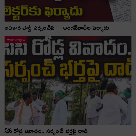
అధికార పార్టీ స‌ర్పంచ్‌పై… అంగ‌న్‌వాడీల ఫిర్యాదు
తాజా వార్తలు
సీసీ రోడ్ల వివాదం.. స‌ర్పంచ్ భ‌ర్త‌పై దాడి