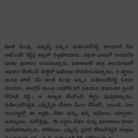
మాజీ మంత్రి, ఎమ్మెల్సీ ప‌ట్నం మ‌హేంద‌ర్‌రెడ్డి తాండూర్ సీఐ
రాజేందర్ రెడ్డిపై తిట్ల‌తో రెచ్చిపోయారు. ప‌త్రికా భాష‌లో రాయ‌లేని
బూతు పురాణం అందుకున్నారు. వికారాబాద్‌ జిల్లా తాండూరులో
అధికార టీఆర్ఎస్‌ పార్టీలో విభేదాలు కొనసాగుతున్నాయి. ఆ స్థానం
నుంచి పోటీ చేసి మాజీ మంత్రి పట్నం మహేందర్‌రెడ్డి ఓటమి
చెందగా.. కాంగ్రెస్‌ నుంచి బరిలోకి దిగి విజయం సాధించిన పైలట్‌
రోహిత్‌ రెడ్డి.. ఆ తర్వాత టీఆర్‌ఎస్‌ తీర్థం పుచ్చుకున్నారు..
మహేందర్‌రెడ్డిని ఎమ్మెల్సీని చేశారు సీఎం కేసీఆర్‌.. అయితే, పలు
సందర్భాల్లో ఈ ఇద్దరు నేతల మధ్య ఉన్న విభేదాలు బహిర్గతం
అయ్యాయి.. మరోవైపు.. ఈ ఇద్దరు నేతల మధ్య అధికారులు కూడా
నలిగిపోతున్నారు. పోలీసులు ఎమ్మెల్యే పైలెట్ రోహిత్‌రెడ్డికి వ‌త్తాసు
ప‌లుకుతున్నార‌ని ఎమ్మెల్సీ మహేందర్ రెడ్డి ఆరోపిస్తున్నారు.