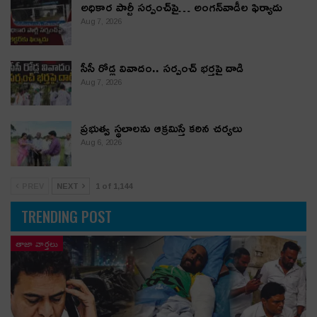
అధికార పార్టీ స‌ర్పంచ్‌పై… అంగ‌న్‌వాడీల ఫిర్యాదు
Aug 7, 2026
సీసీ రోడ్ల వివాదం.. స‌ర్పంచ్ భ‌ర్త‌పై దాడి
Aug 7, 2026
ప్రభుత్వ స్థలాలను ఆక్రమిస్తే కఠిన చర్యలు
Aug 6, 2026
PREV
NEXT
1 of 1,144
TRENDING POST
తాజా వార్తలు