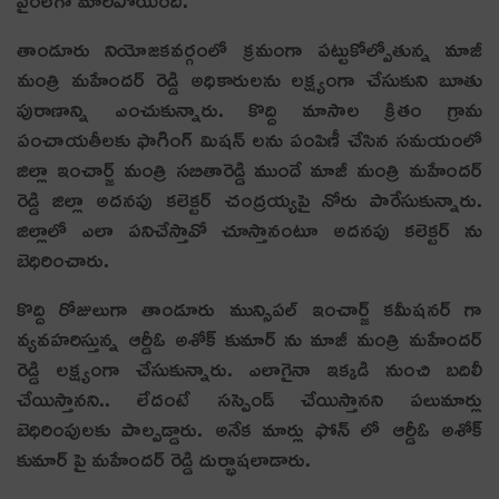
తాండూరు నియోజ‌క‌వ‌ర్గంలో క్ర‌మంగా ప‌ట్టుకోల్పోతున్న మాజీ
మంత్రి మ‌హేంద‌ర్ రెడ్డి అధికారుల‌ను ల‌క్ష్యంగా చేసుకుని బూతు
పురాణాన్ని ఎంచుకున్నారు. కొద్ది మాసాల క్రితం గ్రామ
పంచాయ‌తీల‌కు ఫాగింగ్ మిష‌న్ ల‌ను పంపిణీ చేసిన స‌మ‌యంలో
జిల్లా ఇంచార్జ్ మంత్రి స‌బితారెడ్డి ముందే మాజీ మంత్రి మ‌హేంద‌ర్
రెడ్డి జిల్లా అద‌న‌పు క‌లెక్ట‌ర్ చంద్ర‌య్య‌పై నోరు పారేసుకున్నారు.
జిల్లాలో ఎలా ప‌నిచేస్తావో చూస్తానంటూ అద‌న‌పు క‌లెక్ట‌ర్ ను
బెధిరించారు.
కొద్ది రోజులుగా తాండూరు మున్సిప‌ల్ ఇంచార్జ్ క‌మీష‌న‌ర్ గా
వ్య‌వ‌హ‌రిస్తున్న ఆర్డీఓ అశోక్ కుమార్ ను మాజీ మంత్రి మ‌హేంద‌ర్
రెడ్డి ల‌క్ష్యంగా చేసుకున్నారు. ఎలాగైనా ఇక్క‌డి నుంచి బ‌దిలీ
చేయిస్తాన‌ని.. లేదంటే స‌స్పెండ్ చేయిస్తాన‌ని ప‌లుమార్లు
బెధిరింపుల‌కు పాల్ప‌డ్డారు. అనేక మార్లు ఫోన్ లో ఆర్డీఓ అశోక్
కుమార్ పై మ‌హేంద‌ర్ రెడ్డి దుర్భాష‌లాడారు.