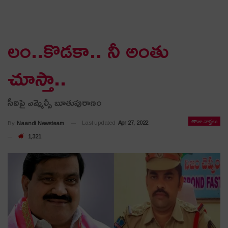
లం..కొడ‌కా.. నీ అంతు
చూస్తా..
సీఐపై ఎమ్మెల్సీ బూతుపురాణం
తాజా వార్తలు
Last updated
Apr 27, 2022
By
Naandi Newsteam
1,321