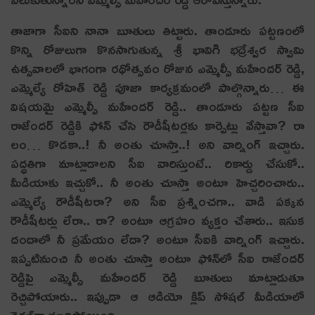
తాజాగా సీఐని నానా బూతులు తిట్టారు. తాండూరు పట్టణంలో
కొన్ని రోజులుగా కొనసాగుతున్న శ్రీ భావిగి భద్రేశ్వర స్వామి
ఉత్సవాలలో భాగంగా రథోత్సవం రోజున ఎమ్మెల్సీ మహేందర్ రెడ్డి,
ఎమ్మెల్యే రోహిత్ రెడ్డి పూజా కార్యక్రమంలో పాల్గొన్నారు… ఈ
విషయమై ఎమ్మెల్సీ మహేందర్ రెడ్డి.. తాండూరు పట్టణ సీఐ
రాజేందర్ రెడ్డికి ఫోన్ చేసి రౌడీషీటర్లకు కార్పెట్లు వేస్తావా? రా
లం… కొడకా..! నీ అంతు చూస్తా..! అని వార్నింగ్‌ ఇచ్చారు.
పద్ధతిగా మాట్లాడాలని సీఐ వారిస్తుంటే.. రికార్డు చేసుకో..
మీడియాకు ఇచ్చుకో.. నీ అంతు చూస్తా అంటూ హెచ్చరించారు..
ఎమ్మెల్యే రౌడీషీటరా? అని సీఐ ప్రశ్నించగా.. వాడి పక్కన
రౌడీషీటర్లు లేరా.. రా? అంటూ ఆగ్రహం వ్యక్తం చేశారు.. ఇసుక
దందాలో నీ ప్రమేయం లేదా? అంటూ సీఐకి వార్నింగ్ ఇచ్చారు.
ఇప్పటినుంచి నీ అంతు చూస్తా అంటూ ఫోన్‌లో సీఐ రాజేందర్
రెడ్డిపై ఎమ్మెల్సీ మహేందర్ రెడ్డి బూతులు మాట్లాడుతూ
రెచ్చిపోయారు.. ఇప్పుడా ఆ ఆడియో క్లిప్‌ సోషల్‌ మీడియాలో
వైరల్‌గా మారిపోయింది.