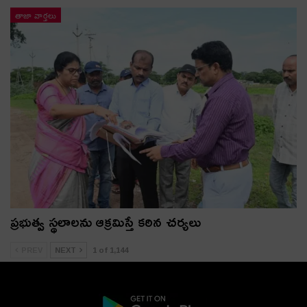
తాజా వార్తలు
ప్రభుత్వ స్థలాలను ఆక్రమిస్తే కఠిన చర్యలు
PREV
NEXT
1 of 1,144