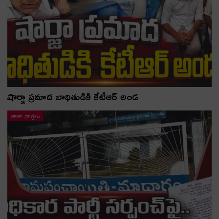
షార్జా ప్రమాద బాధితుడికి కేటీఆర్ అండ
తాజా వార్తలు