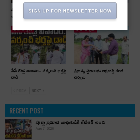
షార్జా ప్రమాద బాధితుడికి కేటీఆర్
అధికార పార్టీ స‌ర్పంచ్‌పై…
SIGN UP FOR NEWSLETTER NOW
అండ
అంగ‌న్‌వాడీల ఫిర్యాదు
తాజా వార్తలు
తాజా వార్తలు
సీసీ రోడ్ల వివాదం.. స‌ర్పంచ్ భ‌ర్త‌పై
ప్రభుత్వ స్థలాలను ఆక్రమిస్తే కఠిన
దాడి
చర్యలు
PREV
NEXT
RECENT POST
షార్జా ప్రమాద బాధితుడికి కేటీఆర్ అండ
Aug 7, 2026