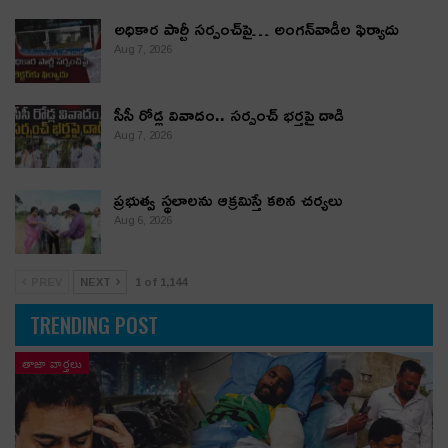
అధికార పార్టీ స‌ర్పంచ్‌పై… అంగ‌న్‌వాడీల ఫిర్యాదు
Aug 7, 2026
సీసీ రోడ్ల వివాదం.. స‌ర్పంచ్ భ‌ర్త‌పై దాడి
Aug 7, 2026
ప్రభుత్వ స్థలాలను ఆక్రమిస్తే కఠిన చర్యలు
Aug 6, 2026
PREV
NEXT
1 of 1,144
TRENDING POST
తాజా వార్తలు