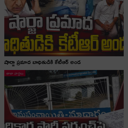
షార్జా ప్రమాద బాధితుడికి కేటీఆర్ అండ
తాజా వార్తలు