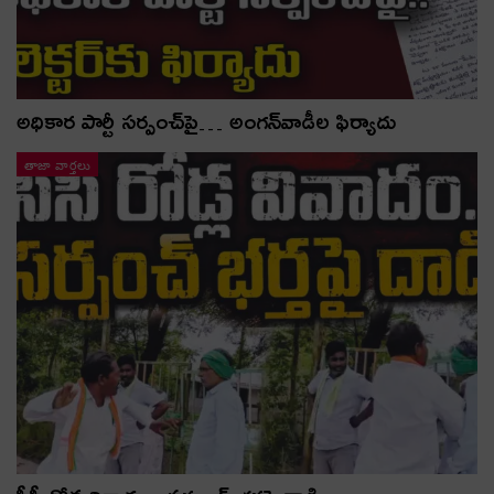
అధికార పార్టీ స‌ర్పంచ్‌పై… అంగ‌న్‌వాడీల ఫిర్యాదు
తాజా వార్తలు