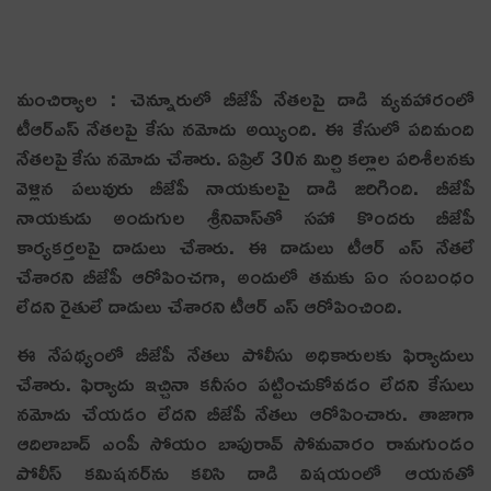
మంచిర్యాల : చెన్నూరులో బీజేపీ నేత‌ల‌పై దాడి వ్య‌వ‌హారంలో
టీఆర్ఎస్ నేత‌ల‌పై కేసు న‌మోదు అయ్యింది. ఈ కేసులో ప‌దిమంది
నేత‌ల‌పై కేసు న‌మోదు చేశారు. ఏప్రిల్ 30న మిర్చి క‌ల్లాల ప‌రిశీల‌న‌కు
వెళ్లిన ప‌లువురు బీజేపీ నాయకుల‌పై దాడి జ‌రిగింది. బీజేపీ
నాయ‌కుడు అందుగుల శ్రీ‌నివాస్‌తో స‌హా కొంద‌రు బీజేపీ
కార్య‌క‌ర్త‌ల‌పై దాడులు చేశారు. ఈ దాడులు టీఆర్ ఎస్ నేత‌లే
చేశార‌ని బీజేపీ ఆరోపించ‌గా, అందులో త‌మ‌కు ఏం సంబంధం
లేద‌ని రైతులే దాడులు చేశార‌ని టీఆర్ ఎస్ ఆరోపించింది.
ఈ నేప‌థ్యంలో బీజేపీ నేత‌లు పోలీసు అధికారుల‌కు ఫిర్యాదులు
చేశారు. ఫిర్యాదు ఇచ్చినా క‌నీసం ప‌ట్టించుకోవ‌డం లేద‌ని కేసులు
న‌మోదు చేయ‌డం లేద‌ని బీజేపీ నేత‌లు ఆరోపించారు. తాజాగా
ఆదిలాబాద్ ఎంపీ సోయం బాపురావ్ సోమ‌వారం రామ‌గుండం
పోలీస్ క‌మిష‌న‌ర్‌ను క‌లిసి దాడి విష‌యంలో ఆయ‌న‌తో