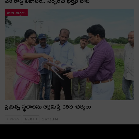
సీసీ రోడ్ల వివాదం.. స‌ర్పంచ్ భ‌ర్త‌పై దాడి
తాజా వార్తలు
ప్రభుత్వ స్థలాలను ఆక్రమిస్తే కఠిన చర్యలు
PREV
NEXT
1 of 1,144