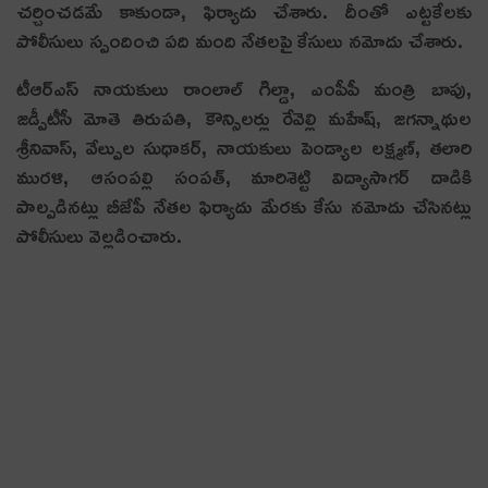
చ‌ర్చించ‌డ‌మే కాకుండా, ఫిర్యాదు చేశారు. దీంతో ఎట్ట‌కేల‌కు
పోలీసులు స్పందించి ప‌ది మంది నేత‌ల‌పై కేసులు న‌మోదు చేశారు.
టీఆర్ఎస్ నాయ‌కులు రాంలాల్ గిల్డా, ఎంపీపీ మంత్రి బాపు,
జ‌డ్పీటీసీ మోతె తిరుప‌తి, కౌన్సిల‌ర్లు రేవెల్లి మ‌హేష్‌, జ‌గ‌న్నాథుల
శ్రీ‌నివాస్‌, వేల్పుల సుధాక‌ర్‌, నాయ‌కులు పెండ్యాల ల‌క్ష్మ‌ణ్‌, త‌లారి
ముర‌ళి, ఆసంప‌ల్లి సంప‌త్‌, మారిశెట్టి విద్యాసాగ‌ర్ దాడికి
పాల్ప‌డిన‌ట్లు బీజేపీ నేత‌ల ఫిర్యాదు మేర‌కు కేసు న‌మోదు చేసిన‌ట్లు
పోలీసులు వెల్ల‌డించారు.