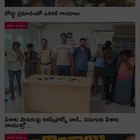
రోడ్డు ప్రమాదంలో ఒకరికి గాయాలు
తాజా వార్తలు
పేకాట స్థావరంపై టాస్క్‌ఫోర్స్ దాడి.. ఏడుగురు పేకాట
రాయుళ్లు…
తాజా వార్తలు