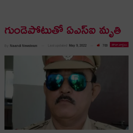
గుండెపోటుతో ఏఎస్ఐ మృతి
తాజా వార్తలు
Last updated
May 9, 2022
700
By
Naandi Newsteam