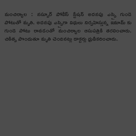
మంచిర్యాల : నస్పూర్ పోలీస్ స్టేషన్ అదనపు ఎస్సై గుండె
పోటుతో మృతి. అదనపు ఎస్సైగా విధులు నిర్వహిస్తున్న ఇమామ్ కు
గుండె పోటు రావడంతో మంచిర్యాల ఆసుపత్రికి తరలించారు.
చికిత్స పొందుతూ మృతి చెందినట్లు డాక్టర్లు ధ్రువీకరించారు.