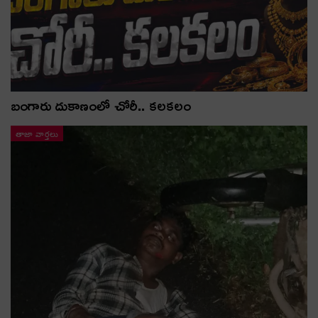
బంగారు దుకాణంలో చోరీ.. కలకలం
తాజా వార్తలు