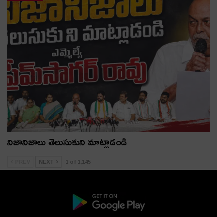
నిజానిజాలు తెలుసుకుని మాట్లాడండి
PREV
NEXT
1 of 1,145