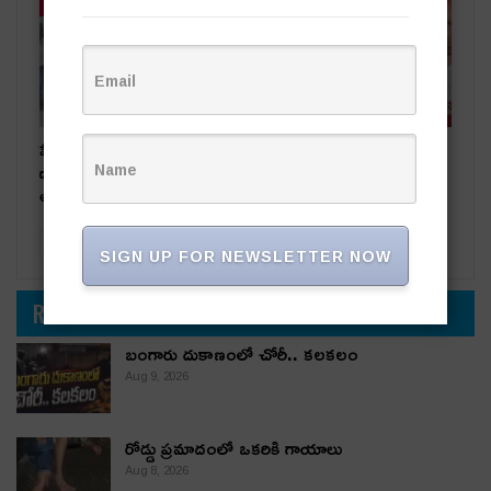
తాజా వార్తలు
తాజా వార్తలు
పేకాట స్థావరంపై టాస్క్‌ఫోర్స్
నిజానిజాలు తెలుసుకుని
దాడి.. ఏడుగురు పేకాట రాయుళ్లు
మాట్లాడండి
అరెస్ట్
PREV
NEXT
SIGN UP FOR NEWSLETTER NOW
RECENT POST
బంగారు దుకాణంలో చోరీ.. కలకలం
Aug 9, 2026
రోడ్డు ప్రమాదంలో ఒకరికి గాయాలు
Aug 8, 2026