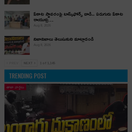
పేకాట స్థావరంపై టాస్క్‌ఫోర్స్ దాడి.. ఏడుగురు పేకాట
రాయుళ్లు…
Aug 8, 2026
నిజానిజాలు తెలుసుకుని మాట్లాడండి
Aug 8, 2026
PREV
NEXT
1 of 1,145
TRENDING POST
తాజా వార్తలు