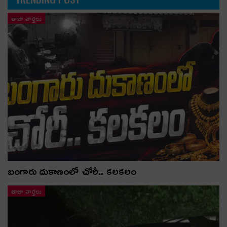
తాజా వార్తలు
బంగారు దుకాణంలో చోరీ.. కలకలం
తాజా వార్తలు