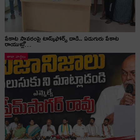
పేకాట స్థావరంపై టాస్క్‌ఫోర్స్ దాడి.. ఏడుగురు పేకాట
రాయుళ్లు…
తాజా వార్తలు