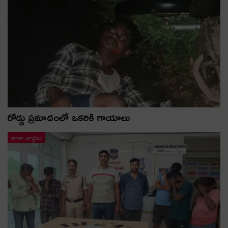
రోడ్డు ప్రమాదంలో ఒకరికి గాయాలు
తాజా వార్తలు