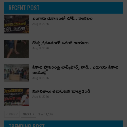
RECENT POST
బంగారు దుకాణంలో చోరీ.. కలకలం
Aug 9, 2026
రోడ్డు ప్రమాదంలో ఒకరికి గాయాలు
Aug 8, 2026
పేకాట స్థావరంపై టాస్క్‌ఫోర్స్ దాడి.. ఏడుగురు పేకాట
రాయుళ్లు…
Aug 8, 2026
నిజానిజాలు తెలుసుకుని మాట్లాడండి
Aug 8, 2026
PREV
NEXT
1 of 1,145
TRENDING POST