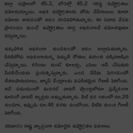
జిల్లా చప్రాలలో 45.3, బోరజ్లో 45.2 గరిష్ట ఉష్ణోగ్రతలు
నమోదయ్యాయి. అధిక ఉష్ణోగ్ర‌త‌ల‌కు తోడు వేడిగాలులు కూడా
న‌మోదు కావ‌డంతో జ‌నం హ‌డ‌లిపోతున్నారు. ఈ ఏడాది వేసవి
ప్రారంభం నుంచే ఉష్ణోగ్రతలు కాస్త అధికంగానే నమోదవుతూ
వస్తున్నాయి.
ఉక్కపోత అధికంగా ఉండటంతో జనం అల్లాడుతున్నారు.
దీనికితోడు అధికంగానున్న విద్యుత్‌ కోతలు మరింత ఉక్కిరిబిక్కిరి
చేస్తున్నాయి. కరెంటు ఉంటే కూలర్లు, ఎసిలు ఆన్‌ చేసుకుని
సేదదీరేందుకు ప్రయత్నిస్తున్నారు. ఎండ వేడిమి పెరగడంతో
శీతలపానియాలు, జ్యూస్‌ కేంద్రాలకు విపరీతమైన గిరాకీ పెరిగింది.
అదే సమయంలో మినరల్‌ వాటర్‌ ప్లాంట్లలోనూ ప్రత్యేకంగా
కూలింగ్‌ వాటర్‌ క్యాన్లను అమ్ముతున్నారు. వీటి ధర గతంలో రూ.20
ఉండగా, ఇప్పుడు రూ.40 వరకు ఉంటోంది. వీటిని మంచి గిరాకీ
పెరిగింది.
శ‌నివారం రాష్ట్ర వ్యాప్తంగా న‌మోదైన ఉష్ణోగ్ర‌త‌ల వివ‌రాలు