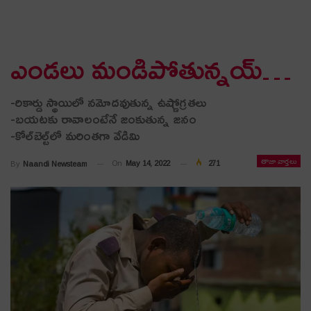
ఎండ‌లు మండిపోతున్న‌య్‌…
-రికార్డు స్థాయిలో న‌మోద‌వుతున్న ఉష్ణోగ్ర‌త‌లు
-బ‌య‌ట‌కు రావాలంటేనే జంకుతున్న జ‌నం
-కోల్‌బెల్ట్‌లో మ‌రింతగా వేడిమి
తాజా వార్తలు
On
May 14, 2022
271
By
Naandi Newsteam