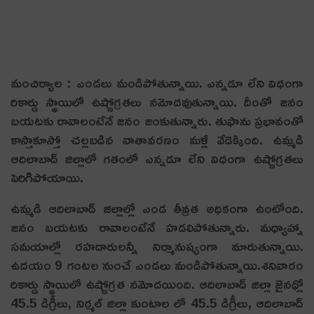
మంచిర్యాల : ఎండ‌లు మండిపోతున్నాయి. ఎన్న‌డూ లేని విధంగా
రికార్డు స్థాయిలో ఉష్ణోగ్ర‌త‌లు న‌మోద‌వుతున్నాయి. దీంతో జ‌నం
బ‌య‌ట‌కు రావాలంటేనే జ‌నం జంకుతున్నారు. తుఫాను ప్ర‌భావంతో
కాస్తాకూస్తో చ‌ల్ల‌బ‌డిన వాతావ‌ర‌ణం మ‌ళ్లీ వేడెక్కింది. ఉమ్మ‌డి
ఆదిలాబాద్ జిల్లాలో గ‌తంలో ఎన్న‌డూ లేని విధంగా ఉష్ణోగ్ర‌త‌లు
పెరిగిపోయాయి.
ఉమ్మ‌డి ఆదిలాబాద్ జిల్లాల్లో ఎండ తీవ్రత అధికంగా ఉంటోంది.
జనం బయటకు రావాలంటేనే హడలిపోతున్నారు. మధ్యాహ్నా
సమయాల్లో రహదారులన్నీ నిర్మానుష్యంగా మారుతున్నాయి.
ఉదయం 9 గంటల నుంచే ఎండలు మండిపోతున్నాయి.శ‌నివారం
రికార్డు స్థాయిలో ఉష్ణోగ్రత నమోదయింది. ఆదిలాబాద్ జిల్లా జైనథ్లో
45.5 డిగ్రీలు, నిర్మల్ జిల్లా కుంటాల లో 45.5 డిగ్రీలు, ఆదిలాబాద్