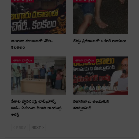
బంగారు దుకాణంలో చోరీ..
రోడ్డు ప్రమాదంలో ఒకరికి గాయాలు
కలకలం
తాజా వార్తలు
తాజా వార్తలు
పేకాట స్థావరంపై టాస్క్‌ఫోర్స్
నిజానిజాలు తెలుసుకుని
దాడి.. ఏడుగురు పేకాట రాయుళ్లు
మాట్లాడండి
అరెస్ట్
PREV
NEXT