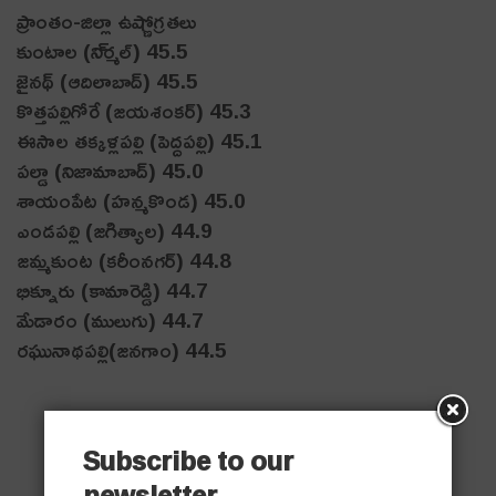
ప్రాంతం-జిల్లా ఉష్ణోగ్ర‌త‌లు
కుంటాల (ని్ర్మ‌ల్‌) 45.5
జైన‌థ్ (ఆదిలాబాద్‌) 45.5
కొత్త‌ప‌ల్లిగోరే (జ‌య‌శంక‌ర్) 45.3
ఈసాల త‌క్క‌ళ్ల‌ప‌ల్లి (పెద్ద‌ప‌ల్లి) 45.1
ప‌ల్డా (నిజామాబాద్‌) 45.0
శాయంపేట (హ‌న్మ‌కొండ‌) 45.0
ఎండ‌ప‌ల్లి (జ‌గిత్యాల‌) 44.9
జ‌మ్మ‌కుంట (క‌రీంన‌గ‌ర్‌) 44.8
భిక్నూరు (కామారెడ్డి) 44.7
మేడారం (ములుగు) 44.7
ర‌ఘునాథ‌ప‌ల్లి(జ‌న‌గాం) 44.5
Subscribe to our
newsletter