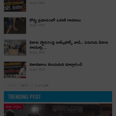
Aug 9, 2026
రోడ్డు ప్రమాదంలో ఒకరికి గాయాలు
Aug 8, 2026
పేకాట స్థావరంపై టాస్క్‌ఫోర్స్ దాడి.. ఏడుగురు పేకాట
రాయుళ్లు…
Aug 8, 2026
నిజానిజాలు తెలుసుకుని మాట్లాడండి
Aug 8, 2026
PREV
NEXT
1 of 1,145
TRENDING POST
తాజా వార్తలు