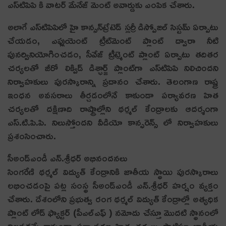
ఎస్‌టిపిపి కి వాటర్‌ మేనేజ్‌ మెంట్‌ అవార్డుకు ఎంపిక చేశారు.
అలాగే ఎస్‌టిపిపిలో హై కాన్సన్‌ట్రేటెడ్‌ స్లర్రీ డిస్పోజల్‌ సిస్టమ్‌ ఏర్పాటు
చేయడం, ఎఫ్లుయెంట్‌ ట్రీట్‌మెంట్‌ ప్లాంట్‌ ద్వారా నీటి
పునర్వినియోగించడం, సీవేజ్‌ ట్రీట్మెంట్‌ ప్లాంట్‌ ఏర్పాటు తదితర
చర్యలతో జీరో లిక్విడ్‌ డిశ్ఛార్జ్‌ ప్లాంట్‌గా ఎస్‌టిపిపి నిలిచిందని
నిర్వాహకులు పురస్కారాన్ని ప్రదానం చేశారు. తెలంగాణ రాష్ట్ర
ఇంధన అవసరాలు తీర్చడంలోనే కాకుండా పర్యావరణ హిత
చర్యలతో దక్షిణాది రాష్ట్రాల్లోని థర్మల్‌ కేంద్రాలకు ఆదర్శంగా
ఎస్‌.టి.పి.పి. నిలుస్తోందని వీడియో కాన్ఫరెన్స్‌ లో నిర్వాహకులు
ప్రశంసించారు.
సీఅండ్ఎండీ ఎన్‌.శ్రీధర్‌ అభినందనలు
సింగరేణి థర్మల్‌ విద్యుత్‌ కేంద్రానికి జాతీయ స్థాయి పురస్కారాలు
లభించడంపై పట్ల సంస్థ సీఅండ్ఎండీ ఎన్‌.శ్రీధర్ హర్షం వ్యక్తం
చేశారు. దేశంలోని ప్రభుత్వ రంగ థర్మల్‌ విద్యుత్‌ కేంద్రాల్లో అత్యధిక
ప్లాంట్‌ లోడ్‌ ఫ్యాక్టర్‌ (పీఎల్‌ఎఫ్‌ ) నమోదు చేస్తూ మొదటి స్థానంలో
నిలవడమే కాకుండా పర్యావరణ హిత చర్యలు పాటిస్తూ జాతీయ