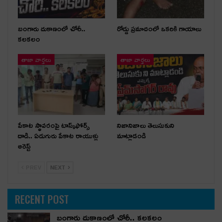
బంగారు దుకాణంలో చోరీ..
రోడ్డు ప్రమాదంలో ఒకరికి గాయాలు
కలకలం
తాజా వార్తలు
తాజా వార్తలు
పేకాట స్థావరంపై టాస్క్‌ఫోర్స్
నిజానిజాలు తెలుసుకుని
దాడి.. ఏడుగురు పేకాట రాయుళ్లు
మాట్లాడండి
అరెస్ట్
PREV
NEXT
RECENT POST
బంగారు దుకాణంలో చోరీ.. కలకలం