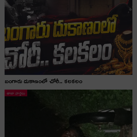
బంగారు దుకాణంలో చోరీ.. కలకలం
తాజా వార్తలు