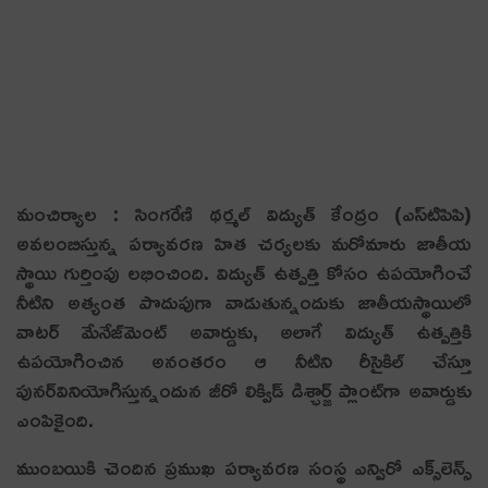
మంచిర్యాల : సింగరేణి థర్మల్‌ విద్యుత్‌ కేంద్రం (ఎస్‌టిపిపి)
అవలంబిస్తున్న పర్యావరణ హిత చర్యలకు మరోమారు జాతీయ
స్థాయి గుర్తింపు లభించింది. విద్యుత్‌ ఉత్పత్తి కోసం ఉపయోగించే
నీటిని అత్యంత పొదుపుగా వాడుతున్నందుకు జాతీయస్థాయిలో
వాటర్‌ మేనేజ్‌మెంట్‌ అవార్డుకు, అలాగే విద్యుత్‌ ఉత్పత్తికి
ఉపయోగించిన అనంతరం ఆ నీటిని రీసైకిల్‌ చేస్తూ
పునర్‌వినియోగిస్తున్నందున జీరో లిక్విడ్‌ డిశ్ఛార్జ్‌ ప్లాంట్‌గా అవార్డుకు
ఎంపికైంది.
ముంబయికి చెందిన ప్రముఖ పర్యావరణ సంస్థ ఎన్విరో ఎక్స్‌లెన్స్‌