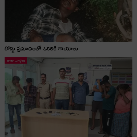
రోడ్డు ప్రమాదంలో ఒకరికి గాయాలు
తాజా వార్తలు