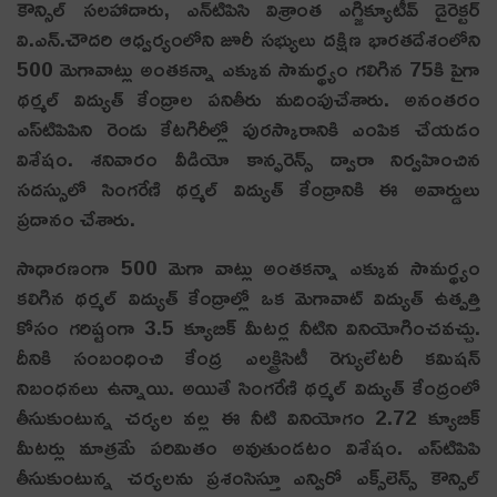
కౌన్సిల్‌ సలహాదారు, ఎన్‌టిపిసి విశ్రాంత ఎగ్జిక్యూటీవ్‌ డైరెక్టర్‌
వి.ఎన్‌.చౌదరి ఆధ్వర్యంలోని జూరీ సభ్యులు దక్షిణ భారతదేశంలోని
500 మెగావాట్లు అంతకన్నా ఎక్కువ సామర్థ్యం గలిగిన 75కి పైగా
థర్మల్‌ విద్యుత్‌ కేంద్రాల పనితీరు మదింపుచేశారు. అనంతరం
ఎస్‌టిపిపిని రెండు కేటగిరీల్లో పురస్కారానికి ఎంపిక చేయడం
విశేషం. శనివారం వీడియో కాన్ఫరెన్స్‌ ద్వారా నిర్వహించిన
సదస్సులో సింగరేణి థర్మల్‌ విద్యుత్‌ కేంద్రానికి ఈ అవార్డులు
ప్రదానం చేశారు.
సాధారణంగా 500 మెగా వాట్లు అంతకన్నా ఎక్కువ సామర్థ్యం
కలిగిన థర్మల్‌ విద్యుత్‌ కేంద్రాల్లో ఒక మెగావాట్‌ విద్యుత్‌ ఉత్పత్తి
కోసం గరిష్టంగా 3.5 క్యూబిక్‌ మీటర్ల నీటిని వినియోగించవచ్చు.
దీనికి సంబంధించి కేంద్ర ఎలక్ట్రిసిటీ రెగ్యులేటరీ కమిషన్‌
నిబంధనలు ఉన్నాయి. అయితే సింగరేణి థర్మల్‌ విద్యుత్‌ కేంద్రంలో
తీసుకుంటున్న చర్యల వల్ల ఈ నీటి వినియోగం 2.72 క్యూబిక్‌
మీటర్లు మాత్రమే ప‌రిమితం అవుతుండ‌టం విశేషం. ఎస్‌టిపిపి
తీసుకుంటున్న చర్యలను ప్రశంసిస్తూ ఎన్విరో ఎక్స్‌లెన్స్‌ కౌన్సిల్