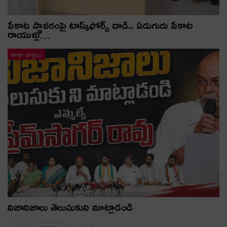
పేకాట స్థావరంపై టాస్క్‌ఫోర్స్ దాడి.. ఏడుగురు పేకాట
రాయుళ్లు…
తాజా వార్తలు
నిజానిజాలు తెలుసుకుని మాట్లాడండి