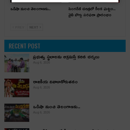
ఒడిషా నుంచి తెలంగాణ‌కు..
సింగరేణి చరిత్రలో కీలక ఘట్టం..
నైనీ బొగ్గు సరఫరా ప్రారంభం
PREV
NEXT
RECENT POST
ప్రభుత్వ స్థలాలను ఆక్రమిస్తే కఠిన చర్యలు
Aug 6, 2026
రాజకీయ దివాళాకోరుతనం
Aug 6, 2026
ఒడిషా నుంచి తెలంగాణ‌కు..
Aug 6, 2026