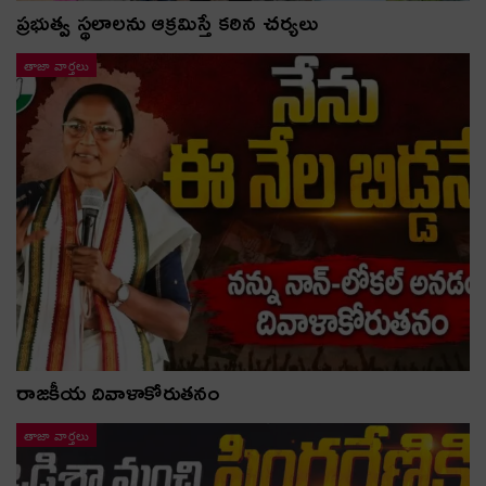
ప్రభుత్వ స్థలాలను ఆక్రమిస్తే కఠిన చర్యలు
తాజా వార్తలు
రాజకీయ దివాళాకోరుతనం
తాజా వార్తలు