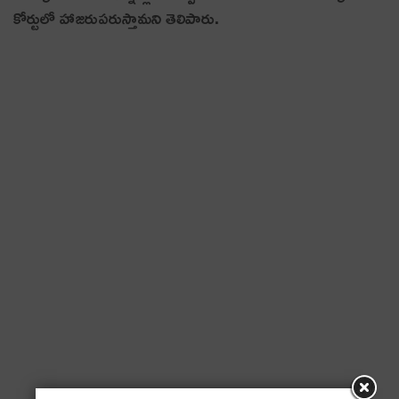
కోర్టులో హాజరుపరుస్తామని తెలిపారు.