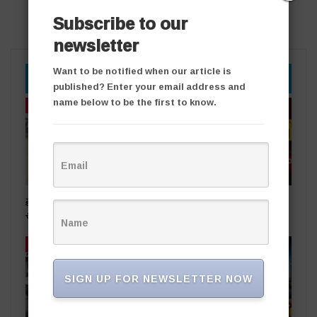
Subscribe to our
newsletter
Want to be notified when our article is
YOU MIGHT ALSO LIKE
published? Enter your email address and
name below to be the first to know.
తాజా వార్తలు
తాజా వార్తలు
ప్రభుత్వ స్థలాలను ఆక్రమిస్తే కఠిన
రాజకీయ దివాళాకోరుతనం
చర్యలు
తాజా వార్తలు
తాజా వార్తలు
SIGN UP FOR NEWSLETTER NOW