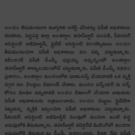
లంచం తీసుకుంటుగా ముగ్గురిని అరెస్ట్ చేసినట్లు ఏసీబీ అధికారులు
తెలిపారు. పెద్దపల్లి జిల్లా అంతర్గాం తహసీల్దార్​ సంపత్​, సీనియర్​
అసిస్టెంట్​ అజీమోద్దిన్​, ప్రైవేట్​ అసిస్టెంట్​ లింగస్వామిలు లంచం
తీసుకుంటుడగా ఏసీబీ అధికారులు వల పన్ని పట్టుకున్నారు.
కరీంనగర్​ ఏసీబీ డీఎస్సీ భద్రయ్య ఆధ్వర్యంలో అంతర్గాం
తహసీల్దార్​ కార్యాలయంలోనే పట్టుకున్నారు. ఏసీబీ డీఎస్పీ కథనం
ప్రకారం.. అంతర్గాం మండంలోని భూమిసర్వే చేయడానికి ఒక వ్యక్తి
దగ్గర రూ. 2లక్షలు డిమాండ్​ చేశారు. మండల సర్వేయర్ కు సర్వే
కోసం మోమో ఇవ్వడానికి లంచం డిమాంగ్​ చేయగా బాధితుడు
ఏసీబీ అధికారులను ఆశ్రయించాడు. లంచం డబ్బులు ప్రైవేట్​గా
పెట్టుకున్న వ్యక్తికి ఇస్తుండగా ఏసీబీ అధికారులు పట్టుకున్నారు.
సీనియర్​ అసిస్టెంట్​ అజీమోద్దీన్ సెలవులో ఉండగా ఇంటి వద్ద
అదుపులోకి తీసుకున్నారు. తహసీల్దార్​ కలెక్టరేట్ మీటింగ్​లో ఉండగా
అదుపులోకి తీసుకున్నట్లు డీఎస్పీ వివరించారు. వీరిని రేపు ఏసీబీ