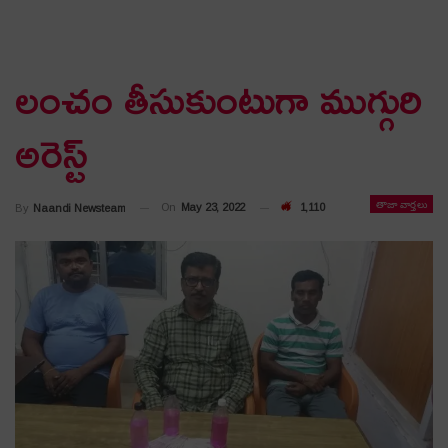
లంచం తీసుకుంటుగా ముగ్గురి
అరెస్ట్
తాజా వార్తలు
On
May 23, 2022
1,110
By
Naandi Newsteam