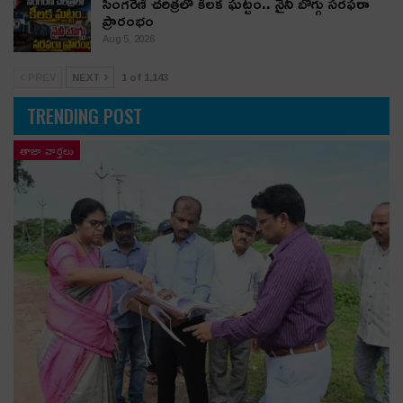
సింగరేణి చరిత్రలో కీలక ఘట్టం.. నైనీ బొగ్గు సరఫరా
ప్రారంభం
Aug 5, 2026
PREV
NEXT
1 of 1,143
TRENDING POST
తాజా వార్తలు