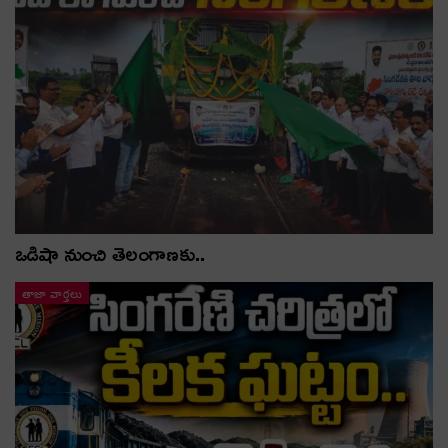
ఒడిషా నుంచి తెలంగాణ‌కు..
తాజా వార్తలు