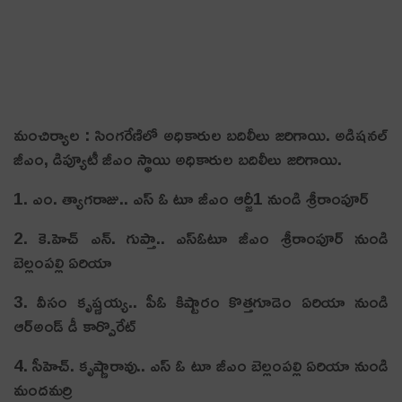
మంచిర్యాల : సింగరేణిలో అధికారుల బదిలీలు జరిగాయి. అడిషనల్
జీఎం, డిప్యూటీ జీఎం స్థాయి అధికారుల బదిలీలు జరిగాయి.
1. ఎం. త్యాగరాజు.. ఎస్ ఓ టూ జీఎం ఆర్జీ1 నుండి శ్రీరాంపూర్
2. కె.హెచ్ ఎన్. గుప్తా.. ఎస్ఓటూ జీఎం శ్రీరాంపూర్ నుండి
బెల్లంపల్లి ఏరియా
3. వీసం కృష్ణయ్య.. పీఓ కిష్టారం కొత్తగూడెం ఏరియా నుండి
ఆర్అండ్ డీ కార్పొరేట్
4. సీహెచ్. కృష్ణారావు.. ఎస్ ఓ టూ జీఎం బెల్లంపల్లి ఏరియా నుండి
మందమర్రి