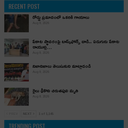
RECENT POST
రోడ్డు ప్రమాదంలో ఒకరికి గాయాలు
Aug 8, 2026
పేకాట స్థావరంపై టాస్క్‌ఫోర్స్ దాడి.. ఏడుగురు పేకాట
రాయుళ్లు…
Aug 8, 2026
నిజానిజాలు తెలుసుకుని మాట్లాడండి
Aug 8, 2026
రైలు ఢీకొని చిరుతపులి మృతి
Aug 8, 2026
PREV
NEXT
1 of 1,145
TRENDING POST