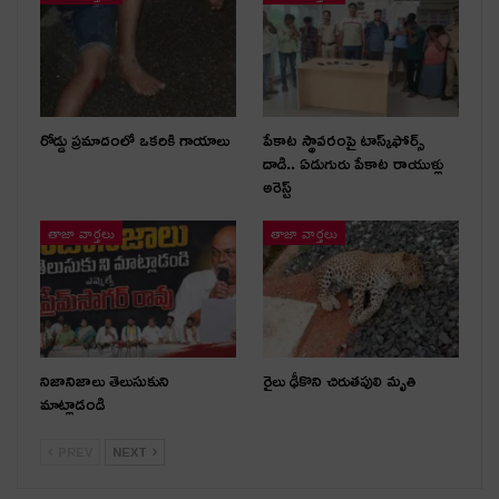
రోడ్డు ప్రమాదంలో ఒకరికి గాయాలు
పేకాట స్థావరంపై టాస్క్‌ఫోర్స్
దాడి.. ఏడుగురు పేకాట రాయుళ్లు
అరెస్ట్
తాజా వార్తలు
తాజా వార్తలు
నిజానిజాలు తెలుసుకుని
రైలు ఢీకొని చిరుతపులి మృతి
మాట్లాడండి
PREV
NEXT