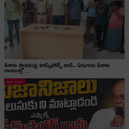
పేకాట స్థావరంపై టాస్క్‌ఫోర్స్ దాడి.. ఏడుగురు పేకాట
రాయుళ్లు…
తాజా వార్తలు