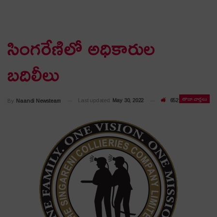
సింగరేణిలో అధికారుల
బదిలీలు
తాజా వార్తలు
Last updated
May 30, 2022
652
By
Naandi Newsteam