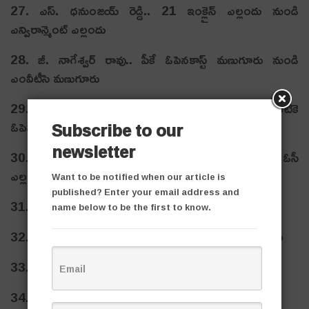
27. ఎస్. ధనుంజయ్ రెడ్డి.. 21 ఇంక్లైన్ ఎల్లందు నుండి
ఎన్విరాన్మెంట్ ఎల్లందు
28. జీ. నాగేశ్వర్ రావు.. పీకే ఓపెనకాస్ట్ మణుగూరు నుండి
ఎంవీటీసి మణుగూరు
29. ఎరుకల శ్రీనివాస్.. కేటికె 6 ఇంక్లైన్ భూపాలపల్లి నుండి కేటికె
Subscribe to our
ఓపెనకాస్ట్ 3
newsletter
30. సౌరబ్ సుమన్.. బెల్లంపల్లి ఓపెనకాస్ట్ ఎక్స్టెన్షన్ నుండి కె ఓసీ
ఎల్లందు
Want to be notified when our article is
published? Enter your email address and
31. వీ.రాజేశ్వర్ రావు.. కేటికె ఓపెన్ కాస్ట్ 3 నుండి మణుగూరు
name below to be the first to know.
32. బీ. వెంకటేశ్వర్లు.. జేవీఆర్ ఓపెనకాస్ట్2 నుండి కొండాపురం
33. బీ. రామకృష్ణ.. వీకే 7 నుండి ఎస్టేట్స్ కొత్తగూడెం
34. పీ. లింగమూర్తి.. అర్ కె 7 నుండి ఎస్ అర్ పీ 2 సర్వే