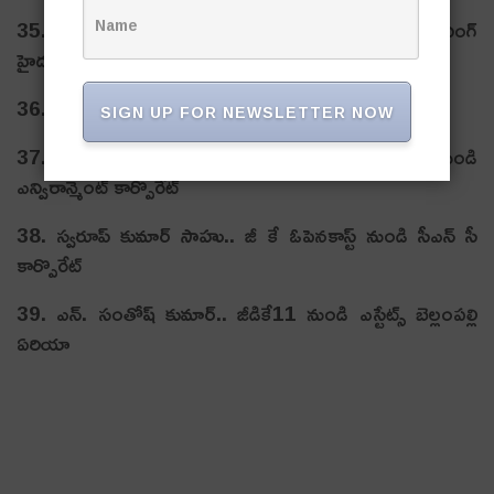
35. ఈ. శ్రీనివాస్… కే టీ కె 6 నుండి స్ట్రేటజిక్ ప్లానింగ్
హైదరాబాద్
36. ఏ. రవి.. కేకే 5 నుండి జీ డీకే 5 ఓపెనకాస్ట్
SIGN UP FOR NEWSLETTER NOW
37. మాదారపు ప్రసాద్.. శ్రీరాంపూర్ ఓపెనకాస్ట్ 2 నుండి
ఎన్విరాన్మెంట్ కార్పొరేట్
38. స్వరూప్ కుమార్ సాహు.. జీ కే ఓపెనకాస్ట్ నుండి సీఎన్ సీ
కార్పొరేట్
39. ఎన్. సంతోష్ కుమార్.. జీడికే11 నుండి ఎస్టేట్స్ బెల్లంపల్లి
ఏరియా